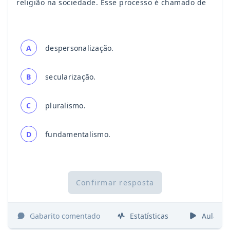
religião na sociedade. Esse processo é chamado de
A
despersonalização.
B
secularização.
C
pluralismo.
D
fundamentalismo.
Confirmar resposta
Gabarito comentado
Estatísticas
Aulas