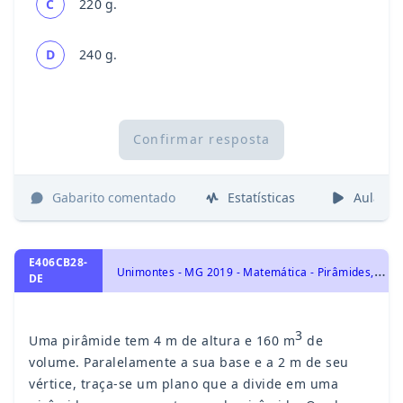
C
220 g.
D
240 g.
Confirmar resposta
Gabarito comentado
Estatísticas
Aulas
E406CB28-
U
nimontes - MG 2019 - Matemática - Pirâmides, Geometria Espacial
DE
3
Uma pirâmide tem 4 m de altura e 160 m
de
volume. Paralelamente a sua base e a 2 m de seu
vértice, traça-se um plano que a divide em uma