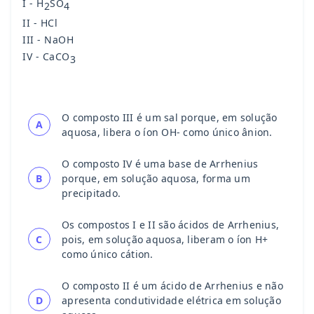
I - H
SO
2
4
II - HCl
III - NaOH
IV - CaCO
3
O composto III é um sal porque, em solução
A
aquosa, libera o íon OH- como único ânion.
O composto IV é uma base de Arrhenius
B
porque, em solução aquosa, forma um
precipitado.
Os compostos I e II são ácidos de Arrhenius,
C
pois, em solução aquosa, liberam o íon H+
como único cátion.
O composto II é um ácido de Arrhenius e não
D
apresenta condutividade elétrica em solução