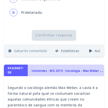
D
Proletariado.
Confirmar resposta
Gabarito comentado
Estatísticas
Aulas
E4328AD7-
U
nimontes - MG 2019 - Sociologia - Max Weber e a Ação Social, Relação entre Indivíduo e Sociedade
DE
Segundo o sociólogo alemão Max Weber, a casta é a
forma natural pela qual se costumam socializar
aquelas comunidades étnicas que creem no
parentesco de sangue com os membros de