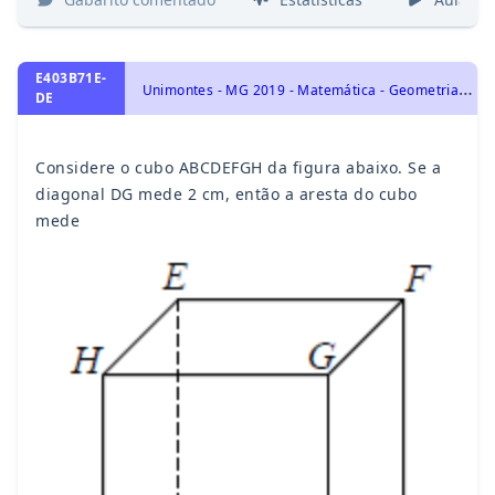
E403B71E-
U
nimontes - MG 2019 - Matemática - Geometria Espacial, Poliedros
DE
Considere o cubo ABCDEFGH da figura abaixo. Se a
diagonal DG mede 2 cm, então a aresta do cubo
mede