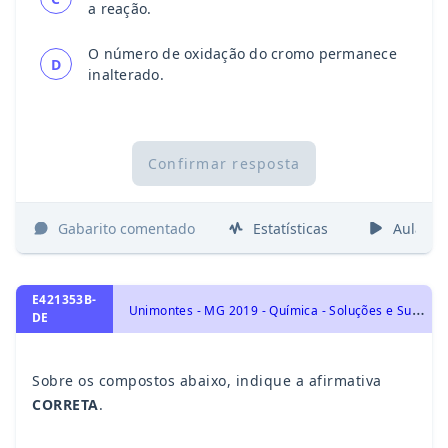
a reação.
O número de oxidação do cromo permanece
D
inalterado.
Confirmar resposta
Gabarito comentado
Estatísticas
Aulas
E421353B-
U
nimontes - MG 2019 - Química - Soluções e Substâncias Inorgânicas, Substâncias Inorgânicas e suas características: Ácidos, Bases, Sais e Óxidos. Reações de Neutralização.
DE
Sobre os compostos abaixo, indique a afirmativa
CORRETA
.