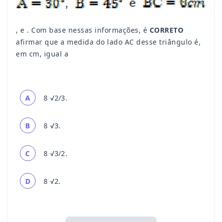
, e . Com base nessas informações, é
CORRETO
afirmar que a medida do lado AC desse triângulo é,
em cm, igual a
A
8
√2/3.
B
8
√3.
C
8
√3/2.
D
8
√2.