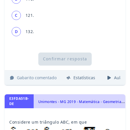
C
121.
D
132.
Confirmar resposta
Gabarito comentado
Estatísticas
Aulas
E3FDA51B-
U
nimontes - MG 2019 - Matemática - Geometria Plana, Triângulos
DE
Considere um triângulo ABC, em que