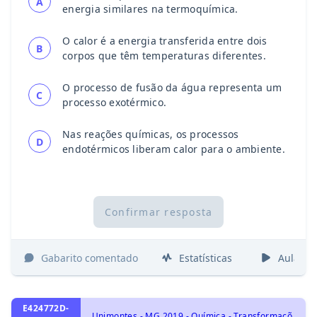
A
energia similares na termoquímica.
O calor é a energia transferida entre dois
B
corpos que têm temperaturas diferentes.
O processo de fusão da água representa um
C
processo exotérmico.
Nas reações químicas, os processos
D
endotérmicos liberam calor para o ambiente.
Confirmar resposta
Gabarito comentado
Estatísticas
Aulas
E424772D-
U
nimontes - MG 2019 - Química - Transformações Químicas e Energia, Eletroquímica: Oxirredução, Potenciais Padrão de Redução, Pilha, Eletrólise e Leis de Faraday.