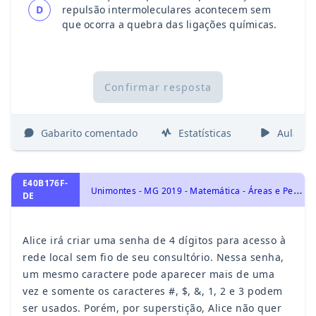
D
repulsão intermoleculares acontecem sem
que ocorra a quebra das ligações químicas.
Confirmar resposta
Gabarito comentado
Estatísticas
Aulas
E40B176F-
U
nimontes - MG 2019 - Matemática - Áreas e Perímetros, Geometria Plana
DE
Alice irá criar uma senha de 4 dígitos para acesso à
rede local sem fio de seu consultório. Nessa senha,
um mesmo caractere pode aparecer mais de uma
vez e somente os caracteres #, $, &, 1, 2 e 3 podem
ser usados. Porém, por superstição, Alice não quer