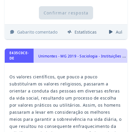
Confirmar resposta
Gabarito comentado
Estatísticas
Aulas
E435C0CE-
U
nimontes - MG 2019 - Sociologia - Instituições sociais, normas e valores, O processo de socialização
DE
Os valores científicos, que pouco a pouco
substituíram os valores religiosos, passaram a
orientar a conduta das pessoas em diversas esferas
da vida social, resultando um processo de escolha
por valores práticos ou utilitários. Assim, os homens
passaram a levar em consideração os melhores
meios para garantir a sobrevivência na vida diária, o
que resultou no consequente enfraquecimento da