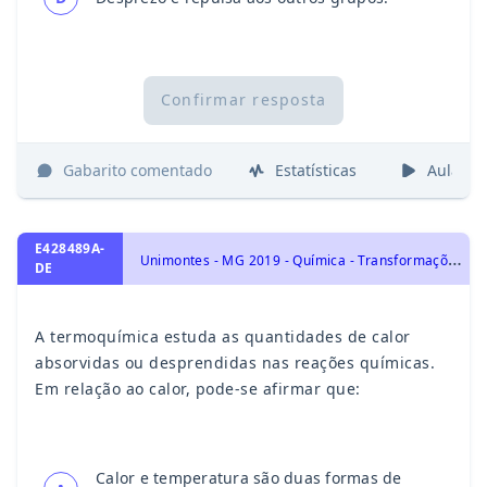
Confirmar resposta
Gabarito comentado
Estatísticas
Aulas
E428489A-
U
nimontes - MG 2019 - Química - Transformações Químicas e Energia, Termoquímica: Energia Calorífica, Calor de reação, Entalpia, Equações e Lei de Hess.
DE
A termoquímica estuda as quantidades de calor
absorvidas ou desprendidas nas reações químicas.
Em relação ao calor, pode-se afirmar que:
Calor e temperatura são duas formas de