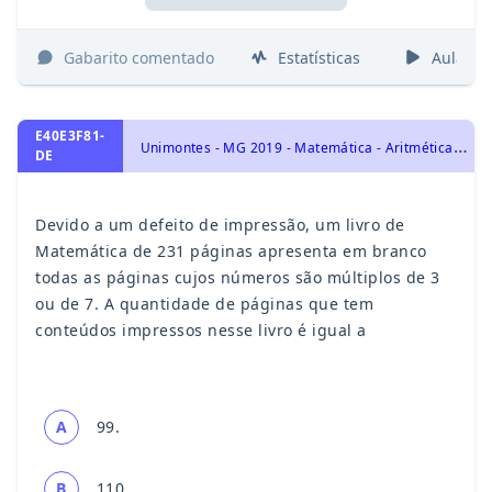
Gabarito comentado
Estatísticas
Aulas
E40E3F81-
U
nimontes - MG 2019 - Matemática - Aritmética e Problemas, MMC e MDC
DE
Devido a um defeito de impressão, um livro de
Matemática de 231 páginas apresenta em branco
todas as páginas cujos números são múltiplos de 3
ou de 7. A quantidade de páginas que tem
conteúdos impressos nesse livro é igual a
A
99.
B
110.