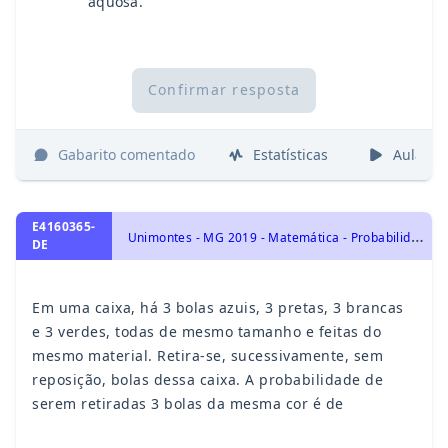
aquosa.
Confirmar resposta
Gabarito comentado
Estatísticas
Aulas
E4160365-
U
nimontes - MG 2019 - Matemática - Probabilidade
DE
Em uma caixa, há 3 bolas azuis, 3 pretas, 3 brancas
e 3 verdes, todas de mesmo tamanho e feitas do
mesmo material. Retira-se, sucessivamente, sem
reposição, bolas dessa caixa. A probabilidade de
serem retiradas 3 bolas da mesma cor é de