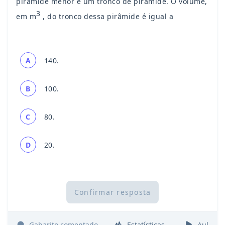
pirâmide menor e um tronco de pirâmide. O volume,
3
em m
, do tronco dessa pirâmide é igual a
A
140.
B
100.
C
80.
D
20.
Confirmar resposta
Gabarito comentado
Estatísticas
Aulas