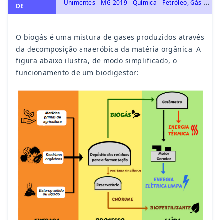
U
nimontes - MG 2019 - Química - Petróleo, Gás Natural e Carvão, Madeira, Hulha, Biomassa, Biocombustíveis e Energia Nuclear, Energias Químicas no Cotidiano
DE
O biogás é uma mistura de gases produzidos através
da decomposição anaeróbica da matéria orgânica. A
figura abaixo ilustra, de modo simplificado, o
funcionamento de um biodigestor: