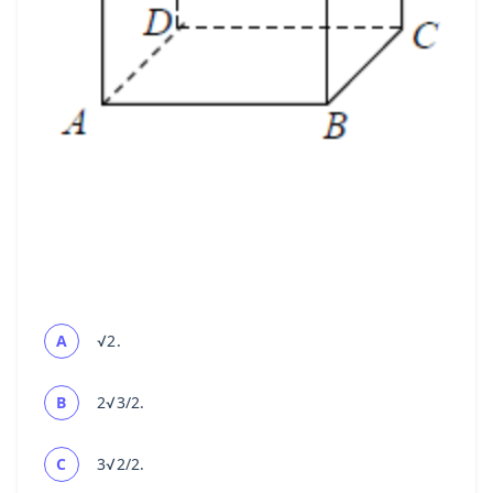
A
√2.
B
2
√3/2.
C
3
√2/2.