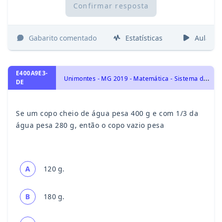
Confirmar resposta
Gabarito comentado
Estatísticas
Aulas
E400A9E3-
U
nimontes - MG 2019 - Matemática - Sistema de Unidade de Medidas, Aritmética e Problemas, Razão, Proporção e Números Proporcionais
DE
Se um copo cheio de água pesa 400 g e com 1/3 da
água pesa 280 g, então o copo vazio pesa
A
120 g.
B
180 g.