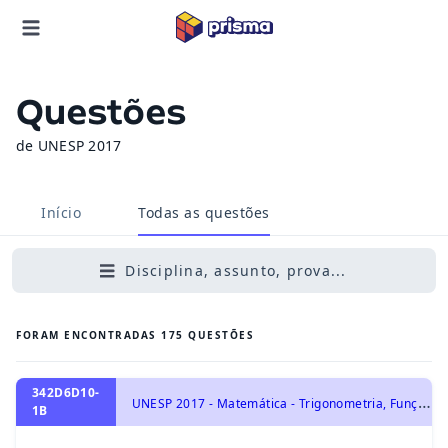
Questões
de UNESP 2017
Início
Todas as questões
Disciplina, assunto, prova...
FORAM ENCONTRADAS
175
QUESTÕES
342D6D10-
U
NESP 2017 - Matemática - Trigonometria, Funções Trigonométricas e Funções Trigonométricas Inversas
1B