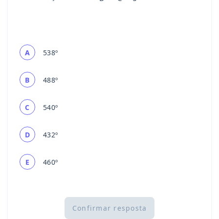
A
538º
B
488º
C
540º
D
432º
E
460º
Confirmar resposta