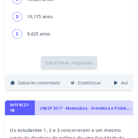
D
10,175 anos.
E
9,625 anos.
Confirmar resposta
Gabarito comentado
Estatísticas
Aulas
341F4C27-
U
NESP 2017 - Matemática - Aritmética e Problemas, Áreas e Perímetros, Porcentagem, Quadriláteros, Geometria Plana
1B
Os estudantes 1, 2 e 3 concorreram a um mesmo
cargo da diretoria do grêmio de uma faculdade da