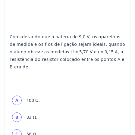
Considerando que a bateria de 9,0 V, os aparelhos
de medida e os fios de ligação sejam ideais, quando
o aluno obteve as medidas U = 5,70 V e i = 0,15 A, a
resistência do resistor colocado entre os pontos A e
B era de
A
100 Ω.
B
33 Ω.
C
56 Ω.