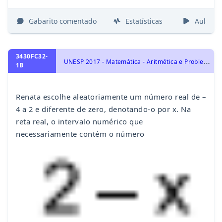
Gabarito comentado
Estatísticas
Aulas
3430FC32-
U
NESP 2017 - Matemática - Aritmética e Problemas, Sistemas de Numeração e Operações Fundamentais
1B
Renata escolhe aleatoriamente um número real de –
4 a 2 e diferente de zero, denotando-o por x. Na
reta real, o intervalo numérico que
necessariamente contém o número