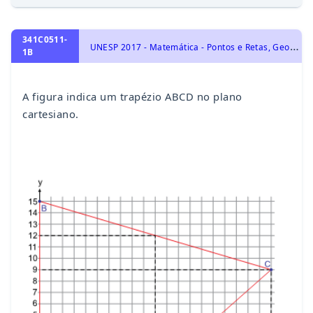
341C0511-
U
NESP 2017 - Matemática - Pontos e Retas, Geometria Analítica
1B
A figura indica um trapézio ABCD no plano
cartesiano.