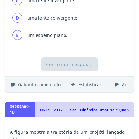
C
uma lente divergente.
D
uma lente convergente.
E
um espelho plano.
Confirmar resposta
Gabarito comentado
Estatísticas
Aulas
34080A60-
U
NESP 2017 - Física - Dinâmica, Impulso e Quantidade de Movimento
1B
A figura mostra a trajetória de um projétil lançado