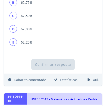
B
62,75%.
C
62,50%.
D
62,00%.
E
62,25%.
Confirmar resposta
Gabarito comentado
Estatísticas
Aulas
3418D394-
U
NESP 2017 - Matemática - Aritmética e Problemas, Regra de Três
1B