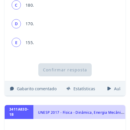
C
180.
D
170.
E
155.
Confirmar resposta
Gabarito comentado
Estatísticas
Aulas
3411A83D-
U
NESP 2017 - Física - Dinâmica, Energia Mecânica e sua Conservação, Acústica
1B