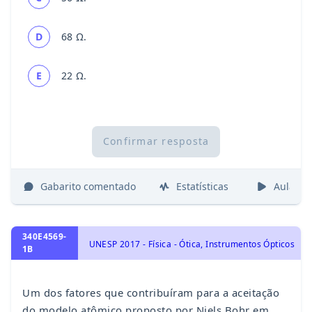
D
68 Ω.
E
22 Ω.
Confirmar resposta
Gabarito comentado
Estatísticas
Aulas
340E4569-
UNESP 2017 - Física - Ótica, Instrumentos Ópticos
1B
Um dos fatores que contribuíram para a aceitação
do modelo atômico proposto por Niels Bohr em