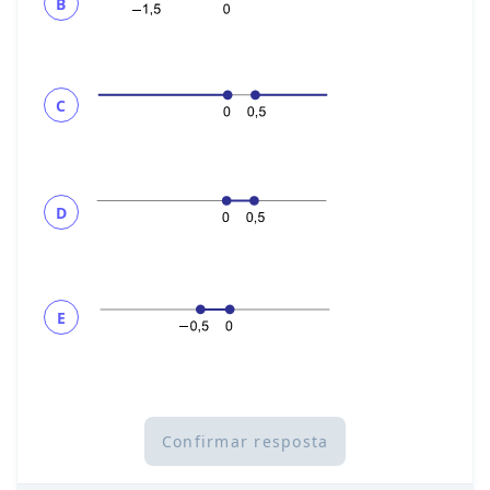
B
C
D
E
Confirmar resposta