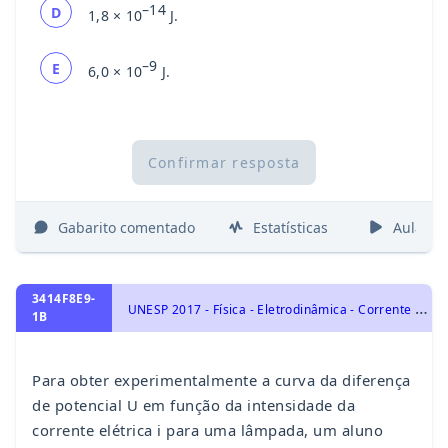
–14
D
1,8 × 10
J.
–9
E
6,0 × 10
J.
Confirmar resposta
Gabarito comentado
Estatísticas
Aulas
3414F8E9-
U
NESP 2017 - Física - Eletrodinâmica - Corrente Elétrica, Eletricidade
1B
Para obter experimentalmente a curva da diferença
de potencial U em função da intensidade da
corrente elétrica i para uma lâmpada, um aluno