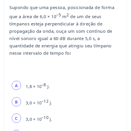
Supondo que uma pessoa, posicionada de forma
–5
2
que a área de 6,0 × 10
m
de um de seus
tímpanos esteja perpendicular à direção de
propagação da onda, ouça um som contínuo de
nível sonoro igual a 60 dB durante 5,0 s, a
quantidade de energia que atingiu seu tímpano
nesse intervalo de tempo foi
–8
A
1,8 × 10
J.
–12
B
3,0 × 10
J.
–10
C
3,0 × 10
J.