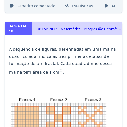
Gabarito comentado
Estatísticas
Aulas
34264B34-
U
NESP 2017 - Matemática - Progressão Geométrica - PG, Progressões
1B
A sequência de figuras, desenhadas em uma malha
quadriculada, indica as três primeiras etapas de
formação de um fractal. Cada quadradinho dessa
2
malha tem área de 1 cm
.