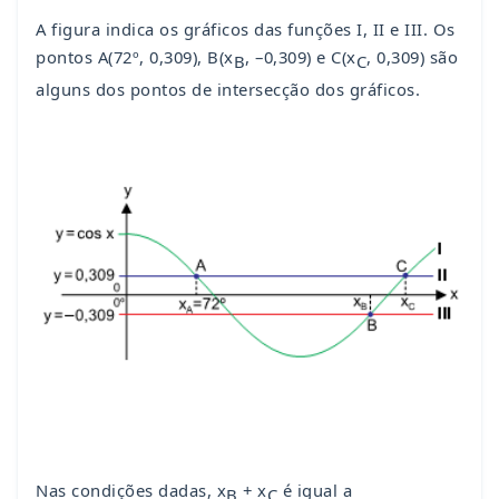
A figura indica os gráficos das funções I, II e III. Os
pontos A(72º, 0,309), B(x
, –0,309) e C(x
, 0,309) são
B
C
alguns dos pontos de intersecção dos gráficos.
Nas condições dadas, x
+ x
é igual a
B
C