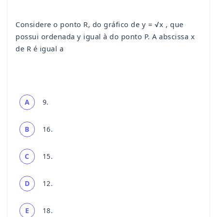
Considere o ponto R, do gráfico de y = √x , que
possui ordenada y igual à do ponto P. A abscissa x
de R é igual a
A
9.
B
16.
C
15.
D
12.
E
18.