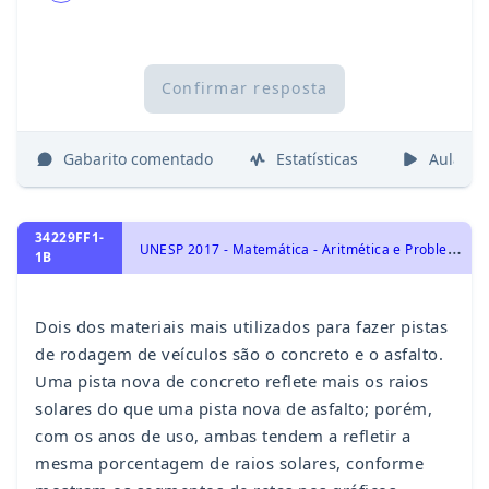
Confirmar resposta
Gabarito comentado
Estatísticas
Aulas
34229FF1-
U
NESP 2017 - Matemática - Aritmética e Problemas, Porcentagem, Função de 1º Grau
1B
Dois dos materiais mais utilizados para fazer pistas
de rodagem de veículos são o concreto e o asfalto.
Uma pista nova de concreto reflete mais os raios
solares do que uma pista nova de asfalto; porém,
com os anos de uso, ambas tendem a refletir a
mesma porcentagem de raios solares, conforme