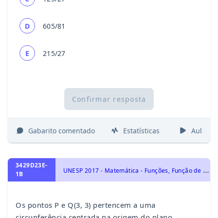
D
605/81
E
215/27
Confirmar resposta
Gabarito comentado
Estatísticas
Aulas
3429D23E-
U
NESP 2017 - Matemática - Funções, Função de 2º Grau
1B
Os pontos P e Q(3, 3) pertencem a uma
circunferência centrada na origem do plano