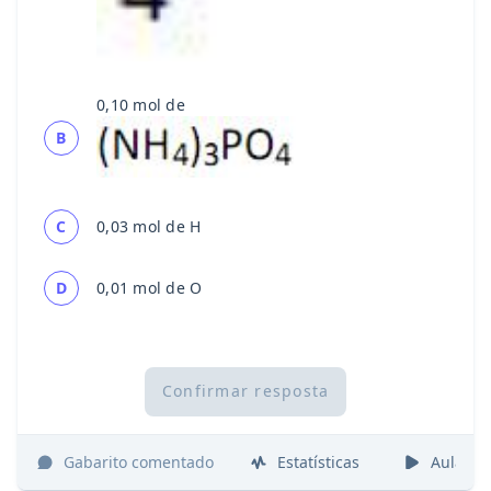
0,10 mol de
B
C
0,03 mol de H
D
0,01 mol de O
Confirmar resposta
Gabarito comentado
Estatísticas
Aulas