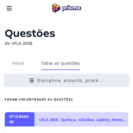
Questões
de UFLA 2008
Início
Todas as questões
Disciplina, assunto, prova...
FORAM ENCONTRADAS
64
QUESTÕES
971DB4A0-
U
FLA 2008 - Química - Glicídios, Lipídios, Aminoácidos e Proteínas., Química Orgânica, Polímeros - Plásticos e Borrachas
60