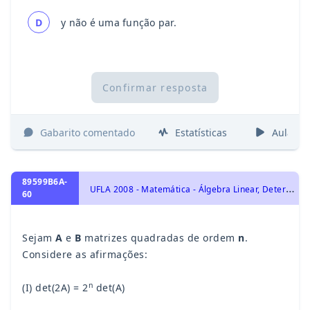
D
y não é uma função par.
Confirmar resposta
Gabarito comentado
Estatísticas
Aulas
89599B6A-
U
FLA 2008 - Matemática - Álgebra Linear, Determinantes
60
Sejam
A
e
B
matrizes quadradas de ordem
n
.
Considere as afirmações:
n
(I) det(2A) = 2
det(A)