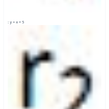
: y = x + 5