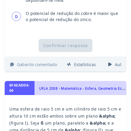
depositam-se nela.
O potencial de redução do cobre é maior que
D
o potencial de redução do zinco.
Confirmar resposta
Gabarito comentado
Estatísticas
Aulas
8FAEADD6-
U
FLA 2008 - Matemática - Esfera, Geometria Espacial, Cilindro
60
Uma esfera de raio 5 cm e um cilindro de raio 5 cm e
altura 10 cm estão ambos sobre um plano
&alpha;
(figura I). Seja
ß
um plano, paralelo a
&alpha;
e a
uma distância de 5 cm de
&alpha;
(figura II), que