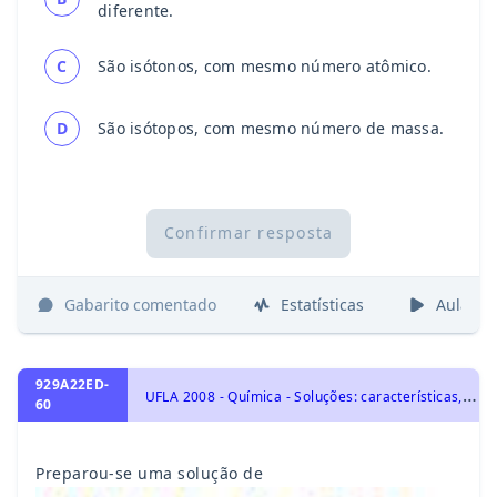
diferente.
C
São isótonos, com mesmo número atômico.
D
São isótopos, com mesmo número de massa.
Confirmar resposta
Gabarito comentado
Estatísticas
Aulas
929A22ED-
U
FLA 2008 - Química - Soluções: características, tipos de concentração, diluição, mistura, titulação e soluções coloidais., Grandezas: massa, volume, mol, massa molar, constante de Avogadro e Estequiometria., Soluções e Substâncias Inorgânicas, Representação das transformações químicas
60
Preparou-se uma solução de