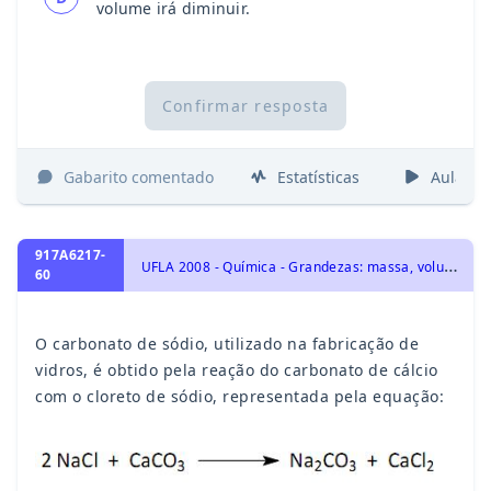
volume irá diminuir.
Confirmar resposta
Gabarito comentado
Estatísticas
Aulas
917A6217-
U
FLA 2008 - Química - Grandezas: massa, volume, mol, massa molar, constante de Avogadro e Estequiometria., Transformações Químicas: elementos químicos, tabela periódica e reações químicas, Transformações Químicas, Representação das transformações químicas
60
O carbonato de sódio, utilizado na fabricação de
vidros, é obtido pela reação do carbonato de cálcio
com o cloreto de sódio, representada pela equação: