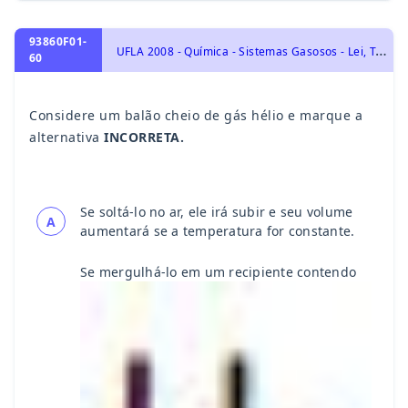
93860F01-
U
FLA 2008 - Química - Sistemas Gasosos - Lei, Teoria Cinética, Equação e Mistura dos Gases. Princípio de Avogadro., Transformações Químicas
60
Considere um balão cheio de gás hélio e marque a
alternativa
INCORRETA.
Se soltá-lo no ar, ele irá subir e seu volume
A
aumentará se a temperatura for constante.
Se mergulhá-lo em um recipiente contendo