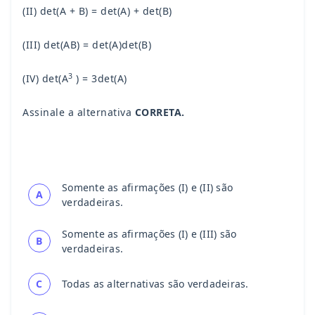
(II) det(A + B) = det(A) + det(B)
(III) det(AB) = det(A)det(B)
3
(IV) det(A
) = 3det(A)
Assinale a alternativa
CORRETA.
Somente as afirmações (I) e (II) são
A
verdadeiras.
Somente as afirmações (I) e (III) são
B
verdadeiras.
C
Todas as alternativas são verdadeiras.