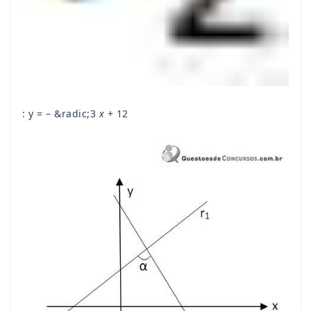
: y = – &radic;3
x
+ 12