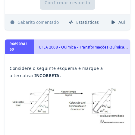
Confirmar resposta
Gabarito comentado
Estatísticas
Aulas
946909A1-
U
FLA 2008 - Química - Transformações Químicas e Energia, Eletroquímica: Oxirredução, Potenciais Padrão de Redução, Pilha, Eletrólise e Leis de Faraday.
60
Considere o seguinte esquema e marque a
alternativa
INCORRETA.