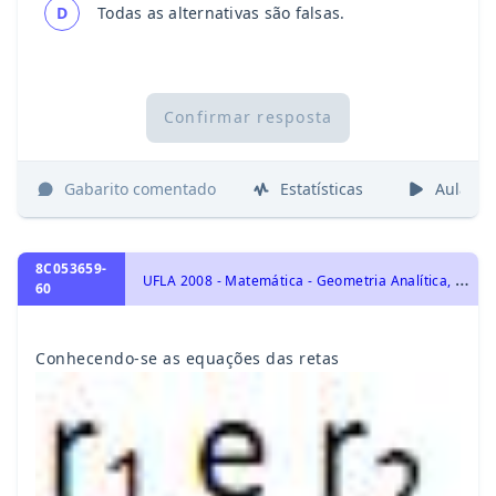
D
Todas as alternativas são falsas.
Confirmar resposta
Gabarito comentado
Estatísticas
Aulas
8C053659-
U
FLA 2008 - Matemática - Geometria Analítica, Estudo da Reta
60
Conhecendo-se as equações das retas