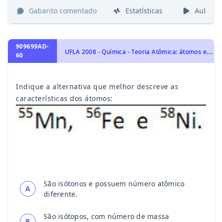
Gabarito comentado
Estatísticas
Aulas
909699AD-
U
FLA 2008 - Química - Teoria Atômica: átomos e sua estrutura - número atômico, número de massa, isótopos, massa atômica, Transformações Químicas
60
Indique a alternativa que melhor descreve as
características dos átomos:
São isótonos e possuem número atômico
A
diferente.
São isótopos, com número de massa
B