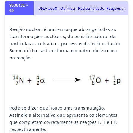
963613CF-
U
FLA 2008 - Química - Radioatividade: Reações de Fissão e Fusão Nuclear, Desintegração Radioativa e Radioisótopos., Transformações Químicas e Energia
60
Reação nuclear é um termo que abrange todas as
transformações nucleares, da emissão natural de
partículas a ou ß até os processos de fissão e fusão.
Se um núcleo se transforma em outro núcleo como
na reação:
Pode-se dizer que houve uma transmutação.
Assinale a alternativa que apresenta os elementos
que completam corretamente as reações I, II e III,
respectivamente.