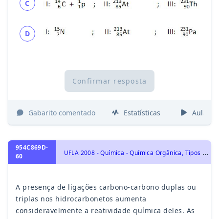
C
D
Confirmar resposta
Gabarito comentado
Estatísticas
Aulas
954C869D-
U
FLA 2008 - Química - Química Orgânica, Tipos de Reagentes e Mecanismos das Reações Orgânicas.
60
A presença de ligações carbono-carbono duplas ou
triplas nos hidrocarbonetos aumenta
consideravelmente a reatividade química deles. As