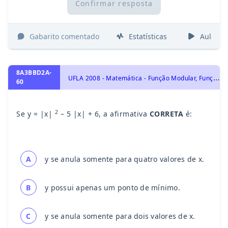
Confirmar resposta
Gabarito comentado
Estatísticas
Aulas
8A3BBD2A-
U
FLA 2008 - Matemática - Função Modular, Funções
60
2
Se y = |x|
– 5 |x| + 6, a afirmativa
CORRETA
é:
A
y se anula somente para quatro valores de x.
B
y possui apenas um ponto de mínimo.
C
y se anula somente para dois valores de x.