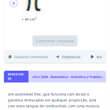
D
2
+ 40 cm
Confirmar resposta
Gabarito comentado
Estatísticas
Aulas
8D065C9B-
U
FLA 2008 - Matemática - Aritmética e Problemas, Razão, Proporção e Números Proporcionais
60
Um automóvel flex, que funciona com álcool e
gasolina misturados em qualquer proporção, está
com meio tanque de combustível, com uma mistura