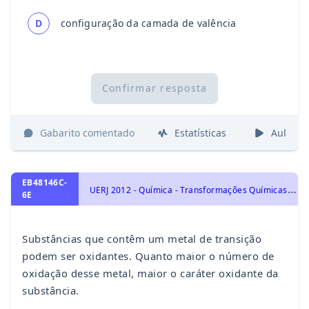
D
configuração da camada de valência
Confirmar resposta
Gabarito comentado
Estatísticas
Aulas
EB48146C-
U
ERJ 2012 - Química - Transformações Químicas e Energia, Eletroquímica: Oxirredução, Potenciais Padrão de Redução, Pilha, Eletrólise e Leis de Faraday.
6E
Substâncias que contêm um metal de transição
podem ser oxidantes. Quanto maior o número de
oxidação desse metal, maior o caráter oxidante da
substância.