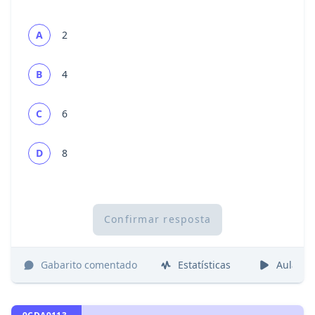
A
2
B
4
C
6
D
8
Confirmar resposta
Gabarito comentado
Estatísticas
Aulas