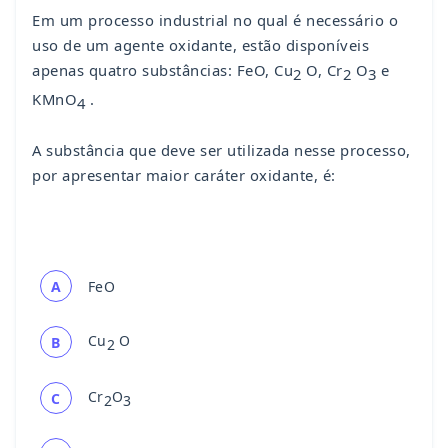
Em um processo industrial no qual é necessário o
uso de um agente oxidante, estão disponíveis
apenas quatro substâncias: FeO, Cu
O, Cr
O
e
2
2
3
KMnO
.
4
A substância que deve ser utilizada nesse processo,
por apresentar maior caráter oxidante, é:
A
FeO
Cu
O
B
2
Cr
O
C
2
3