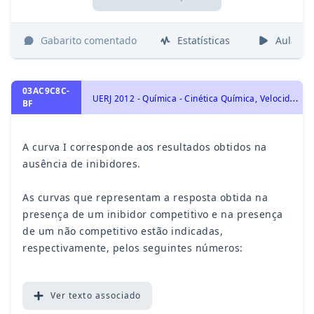
Gabarito comentado
Estatísticas
Aulas
03AC9C8C-
U
ERJ 2012 - Química - Cinética Química, Velocidade de Reação, Energia de Ativação, Concentração, Pressão, Temperatura e Catalisador
BF
A curva I corresponde aos resultados obtidos na
ausência de inibidores.
As curvas que representam a resposta obtida na
presença de um inibidor competitivo e na presença
de um não competitivo estão indicadas,
respectivamente, pelos seguintes números:
Ver
texto associado