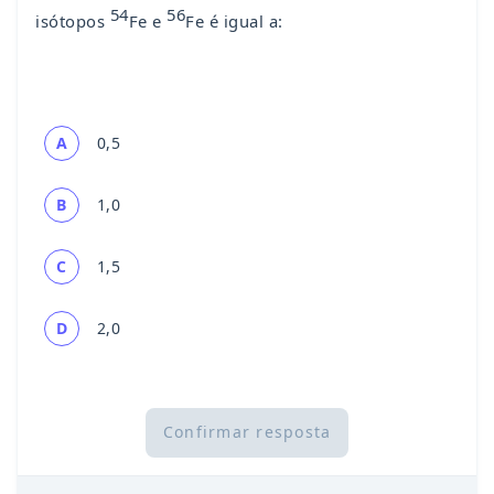
54
56
isótopos
Fe e
Fe é igual a:
A
0,5
B
1,0
C
1,5
D
2,0
Confirmar resposta