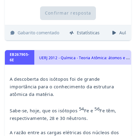
Confirmar resposta
Gabarito comentado
Estatísticas
Aulas
EB267905-
U
ERJ 2012 - Química - Teoria Atômica: átomos e sua estrutura - número atômico, número de massa, isótopos, massa atômica, Transformações Químicas
6E
A descoberta dos isótopos foi de grande
importância para o conhecimento da estrutura
atômica da matéria.
54
56
Sabe-se, hoje, que os isótopos
Fe e
Fe têm,
respectivamente, 28 e 30 nêutrons.
A razão entre as cargas elétricas dos núcleos dos