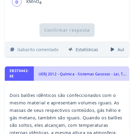
KMnO
D
4
Confirmar resposta
Gabarito comentado
Estatísticas
Aulas
EB376442-
U
ERJ 2012 - Química - Sistemas Gasosos - Lei, Teoria Cinética, Equação e Mistura dos Gases. Princípio de Avogadro., Transformações Químicas
6E
Dois balões idênticos são confeccionados com o
mesmo material e apresentam volumes iguais. As
massas de seus respectivos conteúdos, gás hélio e
gás metano, também são iguais. Quando os balões
são soltos, eles alcançam, com temperaturas
internas idênticas, a mesma altura na atmosfera.