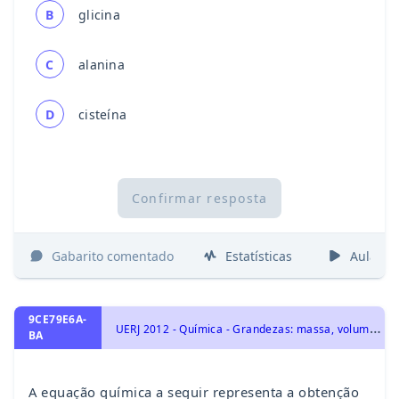
B
glicina
C
alanina
D
cisteína
Confirmar resposta
Gabarito comentado
Estatísticas
Aulas
9CE79E6A-
U
ERJ 2012 - Química - Grandezas: massa, volume, mol, massa molar, constante de Avogadro e Estequiometria., Transformações Químicas e Energia, Termoquímica: Energia Calorífica, Calor de reação, Entalpia, Equações e Lei de Hess., Representação das transformações químicas
BA
A equação química a seguir representa a obtenção