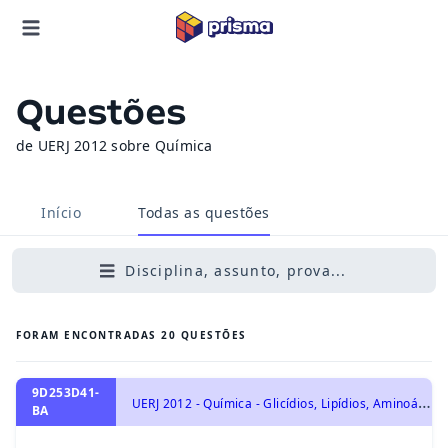
Questões
de UERJ 2012 sobre Química
Início
Todas as questões
Disciplina, assunto, prova...
FORAM ENCONTRADAS
20
QUESTÕES
9D253D41-
U
ERJ 2012 - Química - Glicídios, Lipídios, Aminoácidos e Proteínas., Química Orgânica
BA