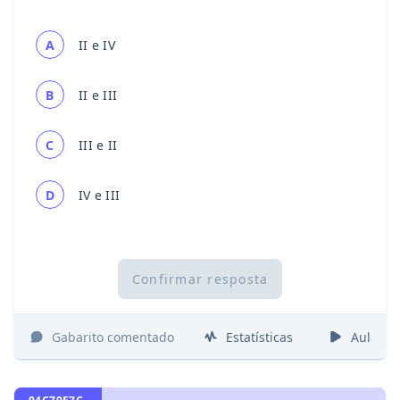
A
II e IV
B
II e III
C
III e II
D
IV e III
Confirmar resposta
Gabarito comentado
Estatísticas
Aulas