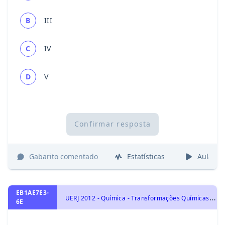
B
III
C
IV
D
V
Confirmar resposta
Gabarito comentado
Estatísticas
Aulas
EB1AE7E3-
U
ERJ 2012 - Química - Transformações Químicas: elementos químicos, tabela periódica e reações químicas, Transformações Químicas
6E