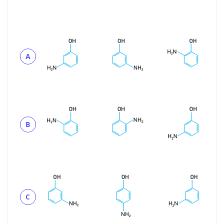
A
B
C