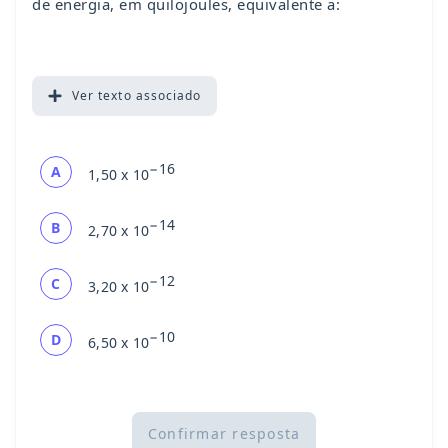
de energia, em quilojoules, equivalente a:
Ver
texto associado
−16
A
1,50 x 10
−14
B
2,70 x 10
−12
C
3,20 x 10
−10
D
6,50 x 10
Confirmar resposta