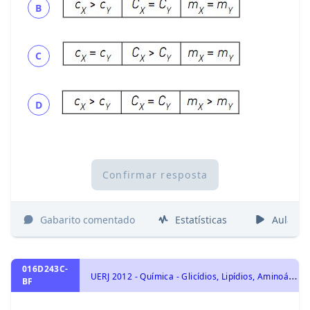
B
C
D
Confirmar resposta
Gabarito comentado
Estatísticas
Aulas
016D243C-
U
ERJ 2012 - Química - Glicídios, Lipídios, Aminoácidos e Proteínas., Química Orgânica
BF