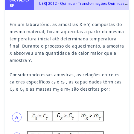
04C79E7C-
U
ERJ 2012 - Química - Transformações Químicas e Energia, Termoquímica: Energia Calorífica, Calor de reação, Entalpia, Equações e Lei de Hess.
BF
Em um laboratório, as amostras X e Y, compostas do
mesmo material, foram aquecidas a partir da mesma
temperatura inicial até determinada temperatura
final. Durante o processo de aquecimento, a amostra
X absorveu uma quantidade de calor maior que a
amostra Y.
Considerando essas amostras, as relações entre os
calores específicos c
e c
, as capacidades térmicas
X
Y
C
e C
e as massas m
e m
são descritas por:
X
Y
X
Y
A