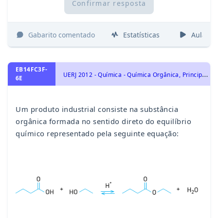
Confirmar resposta
Gabarito comentado
Estatísticas
Aulas
EB14FC3F-
U
ERJ 2012 - Química - Química Orgânica, Principais Funções Orgânicas: Funções Oxigenadas: Cetona, Aldeído, Éter, Éster, Ácido Carboxílico, Anidrido Orgânico e Cloreto de Ácido., Principais Funções Orgânicas: Hidrocarbonetos: Alcano, Alceno, Alcino, Alcadieno, Ciclos Alcano e Alceno, Aromáticos. Haletos.
6E
Um produto industrial consiste na substância
orgânica formada no sentido direto do equilíbrio
químico representado pela seguinte equação: