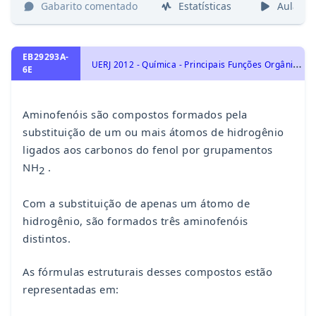
Gabarito comentado
Estatísticas
Aulas
EB29293A-
U
ERJ 2012 - Química - Principais Funções Orgânicas: Funções Oxigenadas: Álcool, Fenol e Enol., Química Orgânica, Principais Funções Orgânicas: Funções Nitrogenadas: Amina, Amida, Nitrila, Isonitrila e Nitro Composto.
6E
Aminofenóis são compostos formados pela
substituição de um ou mais átomos de hidrogênio
ligados aos carbonos do fenol por grupamentos
NH
.
2
Com a substituição de apenas um átomo de
hidrogênio, são formados três aminofenóis
distintos.
As fórmulas estruturais desses compostos estão
representadas em: