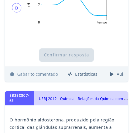
D
Confirmar resposta
Gabarito comentado
Estatísticas
Aulas
EB2EC8C7-
U
ERJ 2012 - Química - Relações da Química com as Tecnologias, a Sociedade e o Meio Ambiente
6E
O hormônio aldosterona, produzido pela região
cortical das glândulas suprarrenais, aumenta a