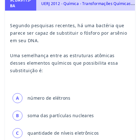
9CDA9113-
U
ERJ 2012 - Química - Transformações Químicas: elementos químicos, tabela periódica e reações químicas, Transformações Químicas
BA
Segundo pesquisas recentes, há uma bactéria que
parece ser capaz de substituir o fósforo por arsênio
em seu DNA.
Uma semelhança entre as estruturas atômicas
desses elementos químicos que possibilita essa
substituição é:
A
número de elétrons
B
soma das partículas nucleares
C
quantidade de níveis eletrônicos