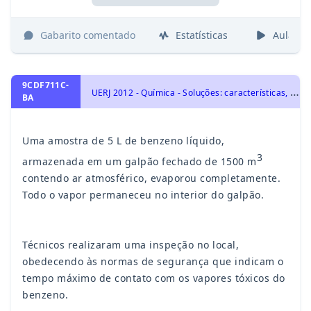
Gabarito comentado
Estatísticas
Aulas
9CDF711C-
U
ERJ 2012 - Química - Soluções: características, tipos de concentração, diluição, mistura, titulação e soluções coloidais., Soluções e Substâncias Inorgânicas
BA
Uma amostra de 5 L de benzeno líquido,
3
armazenada em um galpão fechado de 1500 m
contendo ar atmosférico, evaporou completamente.
Todo o vapor permaneceu no interior do galpão.
Técnicos realizaram uma inspeção no local,
obedecendo às normas de segurança que indicam o
tempo máximo de contato com os vapores tóxicos do
benzeno.