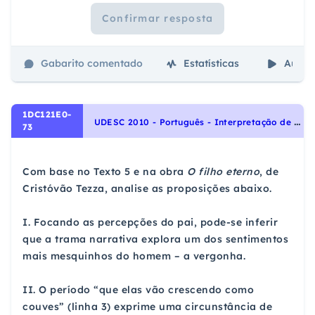
Confirmar resposta
Gabarito comentado
Estatísticas
Aulas
1DC121E0-
U
DESC 2010 - Português - Interpretação de Textos
73
Com base no Texto 5 e na obra
O filho eterno
, de
Cristóvão Tezza, analise as proposições abaixo.
I. Focando as percepções do pai, pode-se inferir
que a trama narrativa explora um dos sentimentos
mais mesquinhos do homem – a vergonha.
II. O período “que elas vão crescendo como
couves” (linha 3) exprime uma circunstância de