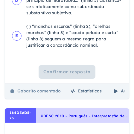
D
princípio de hidrofobia...” (linha 5) classifica-
se sintaticamente como subordinada
substantiva subjetiva.
( ) “manchas escuras” (linha 2), “orelhas
murchas” (linha 8) e “cauda pelada e curta”
E
(linha 8) seguem a mesma regra para
justificar a concordância nominal.
Confirmar resposta
Gabarito comentado
Estatísticas
Aulas
164DEAD5-
U
DESC 2010 - Português - Interpretação de Textos
73