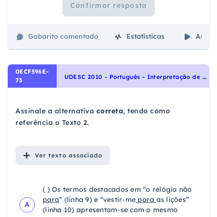
Confirmar resposta
Gabarito comentado
Estatísticas
Aulas
0ECF596E-
U
DESC 2010 - Português - Interpretação de Textos, Ortografia, Preposições, Coesão e coerência, Conjunções: Relação de causa e consequência, Morfologia
73
Assinale a alternativa
correta
, tendo como
referência o Texto 2.
Ver
texto associado
( ) Os termos destacados em “o relógio não
para
” (linha 9) e “vestir-me
para
as lições”
A
(linha 10) apresentam-se com o mesmo