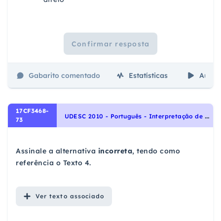
Confirmar resposta
Gabarito comentado
Estatísticas
Aulas
17CF3468-
U
DESC 2010 - Português - Interpretação de Textos, Análise sintática, Coesão e coerência, Sintaxe, Concordância verbal, Concordância nominal
73
Assinale a alternativa
incorreta
, tendo como
referência o Texto 4.
Ver
texto associado