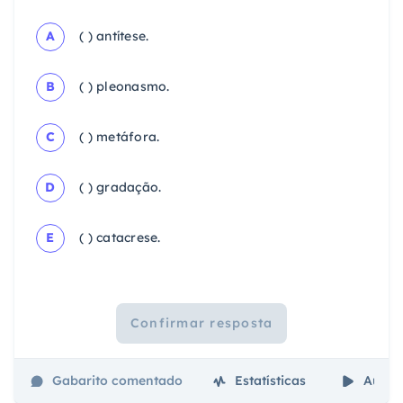
A
( ) antítese.
B
( ) pleonasmo.
C
( ) metáfora.
D
( ) gradação.
E
( ) catacrese.
Confirmar resposta
Gabarito comentado
Estatísticas
Aulas