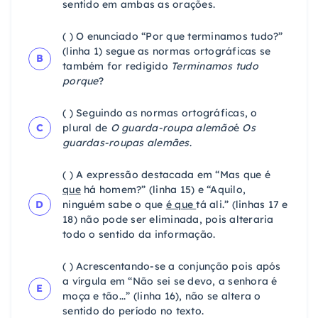
sentido em ambas as orações.
( ) O enunciado “Por que terminamos tudo?”
(linha 1) segue as normas ortográficas se
B
também for redigido
Terminamos tudo
porque
?
( ) Seguindo as normas ortográficas, o
C
plural de
O guarda-roupa alemão
é
Os
guardas-roupas alemães
.
( ) A expressão destacada em “Mas que é
que
há homem?” (linha 15) e “Aquilo,
D
ninguém sabe o que
é que
tá ali.” (linhas 17 e
18) não pode ser eliminada, pois alteraria
todo o sentido da informação.
( ) Acrescentando-se a conjunção pois após
a vírgula em “Não sei se devo, a senhora é
E
moça e tão...” (linha 16), não se altera o
sentido do período no texto.