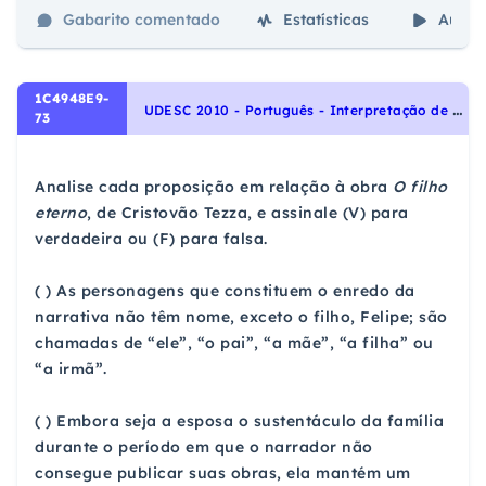
Gabarito comentado
Estatísticas
Aulas
1C4948E9-
U
DESC 2010 - Português - Interpretação de Textos
73
Analise cada proposição em relação à obra
O filho
eterno
, de Cristovão Tezza, e assinale (V) para
verdadeira ou (F) para falsa.
( ) As personagens que constituem o enredo da
narrativa não têm nome, exceto o filho, Felipe; são
chamadas de “ele”, “o pai”, “a mãe”, “a filha” ou
“a irmã”.
( ) Embora seja a esposa o sustentáculo da família
durante o período em que o narrador não
consegue publicar suas obras, ela mantém um