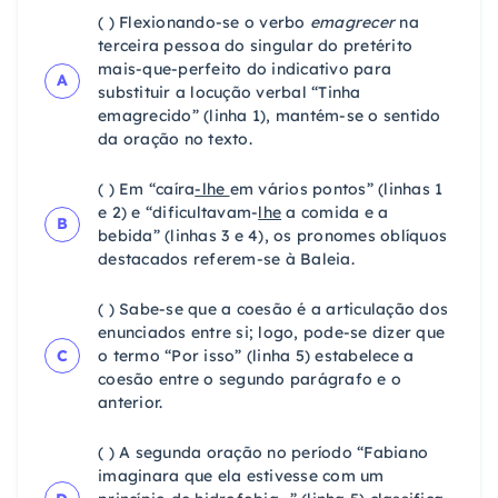
( ) Flexionando-se o verbo
emagrecer
na
terceira pessoa do singular do pretérito
mais-que-perfeito do indicativo para
A
substituir a locução verbal “Tinha
emagrecido” (linha 1), mantém-se o sentido
da oração no texto.
( ) Em “caíra
-lhe
em vários pontos” (linhas 1
e 2) e “dificultavam-
lhe
a comida e a
B
bebida” (linhas 3 e 4), os pronomes oblíquos
destacados referem-se à Baleia.
( ) Sabe-se que a coesão é a articulação dos
enunciados entre si; logo, pode-se dizer que
C
o termo “Por isso” (linha 5) estabelece a
coesão entre o segundo parágrafo e o
anterior.
( ) A segunda oração no período “Fabiano
imaginara que ela estivesse com um