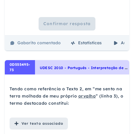
Confirmar resposta
Gabarito comentado
Estatísticas
Aulas
0D555495-
U
DESC 2010 - Português - Interpretação de Textos, Figuras de Linguagem
73
Tendo como referência o Texto 2, em “me sento na
terra molhada de meu próprio
orvalho
” (linha 3), o
termo destacado constitui:
Ver
texto associado