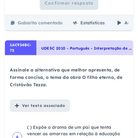
Confirmar resposta
Gabarito comentado
Estatísticas
Aulas
1AC934BC-
U
DESC 2010 - Português - Interpretação de Textos
73
Assinale a alternativa que melhor apresenta, de
forma concisa, o tema da obra O filho eterno, de
Cristóvão Tezza.
Ver
texto associado
( ) Expõe o drama de um pai que tenta
vencer as amarras em relação à educação
A