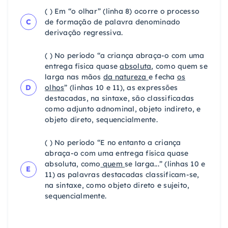
( ) Em “o olhar” (linha 8) ocorre o processo
C
de formação de palavra denominado
derivação regressiva.
( ) No período “a criança abraça-o com uma
entrega física quase
absoluta
, como quem se
larga nas mãos
da natureza
e fecha
os
D
olhos
” (linhas 10 e 11), as expressões
destacadas, na sintaxe, são classificadas
como adjunto adnominal, objeto indireto, e
objeto direto, sequencialmente.
( ) No período “E no entanto a criança
abraça-o com uma entrega física quase
absoluta, como
quem
se larga...” (linhas 10 e
E
11) as palavras destacadas classificam-se,
na sintaxe, como objeto direto e sujeito,
sequencialmente.