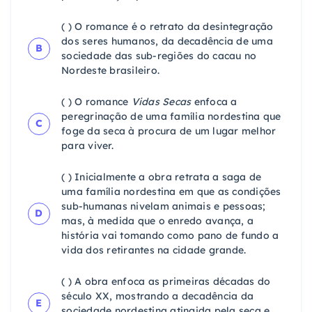
( ) O romance é o retrato da desintegração
dos seres humanos, da decadência de uma
B
sociedade das sub-regiões do cacau no
Nordeste brasileiro.
( ) O romance
Vidas Secas
enfoca a
peregrinação de uma família nordestina que
C
foge da seca à procura de um lugar melhor
para viver.
( ) Inicialmente a obra retrata a saga de
uma família nordestina em que as condições
sub-humanas nivelam animais e pessoas;
D
mas, à medida que o enredo avança, a
história vai tomando como pano de fundo a
vida dos retirantes na cidade grande.
( ) A obra enfoca as primeiras décadas do
século XX, mostrando a decadência da
E
sociedade nordestina atingida pela seca e,