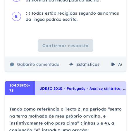
as normas da língua padrão escrita.
( ) Todas estão redigidas segundo as normas
E
da língua padrão escrita.
Confirmar resposta
Gabarito comentado
Estatísticas
Aulas
104DB9C6-
U
DESC 2010 - Português - Análise sintática, Sintaxe
73
Tendo como referência o Texto 2, no período “sento
na terra molhada de meu próprio orvalho, e
instintivamente olho para cima” (linhas 3 e 4), a
conjunção “e” introduz uma oração: