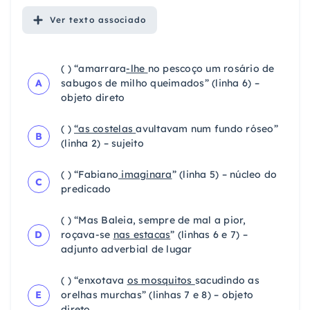
Ver
texto associado
( ) “amarrara
-lhe
no pescoço um rosário de
A
sabugos de milho queimados” (linha 6) –
objeto direto
( )
“as costelas
avultavam num fundo róseo”
B
(linha 2) – sujeito
( ) “Fabiano
imaginara
” (linha 5) – núcleo do
C
predicado
( ) “Mas Baleia, sempre de mal a pior,
D
roçava-se
nas estacas
” (linhas 6 e 7) –
adjunto adverbial de lugar
( ) “enxotava
os mosquitos
sacudindo as
E
orelhas murchas” (linhas 7 e 8) – objeto
direto