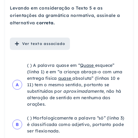
Levando em consideração o Texto 5 e as
orientações da gramática normativa, assinale a
alternativa
correta.
Ver
texto associado
( ) A palavra quase em “
Quase
esquece”
(linha 1) e em “a criança abraça-o com uma
entrega física
quase
absoluta” (linhas 10 e
A
11) tem o mesmo sentido, portanto se
substituídas por
aproximadamente
, não há
alteração de sentido em nenhuma das
orações.
( ) Morfologicamente a palavra “só” (linha 3)
B
é classificada como adjetivo, portanto pode
ser flexionada.