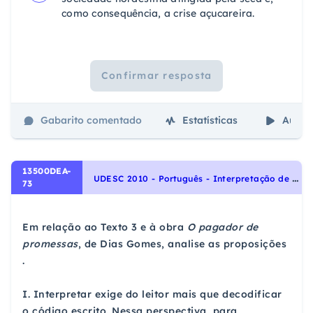
como consequência, a crise açucareira.
Confirmar resposta
Gabarito comentado
Estatísticas
Aulas
13500DEA-
U
DESC 2010 - Português - Interpretação de Textos
73
Em relação ao Texto 3 e à obra
O pagador de
promessas
, de Dias Gomes, analise as proposições
.
I. Interpretar exige do leitor mais que decodificar
o código escrito. Nessa perspectiva, para