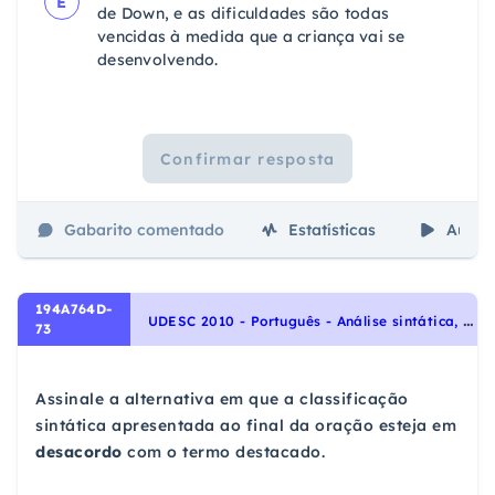
E
de Down, e as dificuldades são todas
vencidas à medida que a criança vai se
desenvolvendo.
Confirmar resposta
Gabarito comentado
Estatísticas
Aulas
194A764D-
U
DESC 2010 - Português - Análise sintática, Sintaxe
73
Assinale a alternativa em que a classificação
sintática apresentada ao final da oração esteja em
desacordo
com o termo destacado.