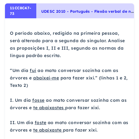
11CC8C47-
U
DESC 2010 - Português - Flexão verbal de número (singular, plural), Flexão verbal de pessoa (1ª, 2ª, 3ª pessoa), Morfologia - Verbos
73
O período abaixo, redigido na primeira pessoa,
será alterado para a segunda do singular. Analise
as proposições I, II e III, segundo as normas da
língua padrão escrita.
“Um dia
fui
ao mato conversar sozinha com as
árvores e
abaixei-me
para fazer xixi.” (linhas 1 e 2,
Texto 2)
I. Um dia
fosse
ao mato conversar sozinha com as
árvores e
te abaixastes
para fazer xixi.
II. Um dia
foste
ao mato conversar sozinha com as
árvores e
te abaixaste
para fazer xixi.