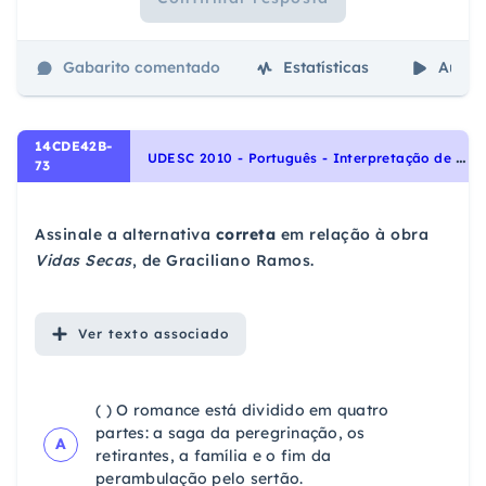
Gabarito comentado
Estatísticas
Aulas
14CDE42B-
U
DESC 2010 - Português - Interpretação de Textos, Noções Gerais de Compreensão e Interpretação de Texto
73
Assinale a alternativa
correta
em relação à obra
Vidas Secas
, de Graciliano Ramos.
Ver
texto associado
( ) O romance está dividido em quatro
partes: a saga da peregrinação, os
A
retirantes, a família e o fim da
perambulação pelo sertão.