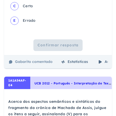
C
Certo
E
Errado
Confirmar resposta
Gabarito comentado
Estatísticas
Aulas
1A1A54AF-
U
CB 2012 - Português - Interpretação de Textos
E4
Acerca dos aspectos semânticos e sintáticos do
fragmento da crônica de Machado de Assis, julgue
os itens a seguir, assinalando (V) para os