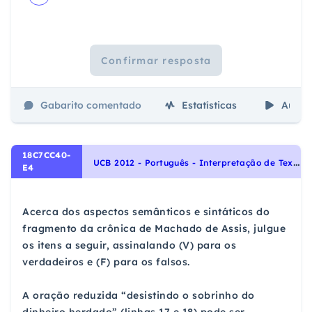
Confirmar resposta
Gabarito comentado
Estatísticas
Aulas
18C7CC40-
U
CB 2012 - Português - Interpretação de Textos, Conjunções: Relação de causa e consequência, Morfologia
E4
Acerca dos aspectos semânticos e sintáticos do
fragmento da crônica de Machado de Assis, julgue
os itens a seguir, assinalando (V) para os
verdadeiros e (F) para os falsos.
A oração reduzida “desistindo o sobrinho do