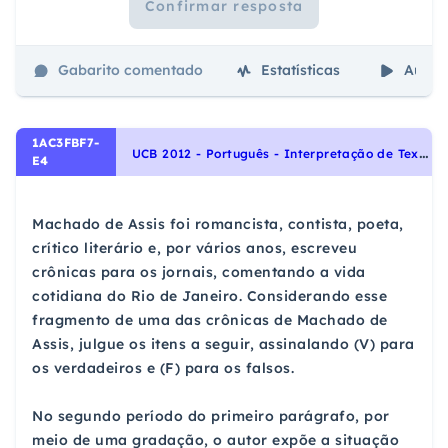
Confirmar resposta
Gabarito comentado
Estatísticas
Aulas
1AC3FBF7-
U
CB 2012 - Português - Interpretação de Textos
E4
Machado de Assis foi romancista, contista, poeta,
crítico literário e, por vários anos, escreveu
crônicas para os jornais, comentando a vida
cotidiana do Rio de Janeiro. Considerando esse
fragmento de uma das crônicas de Machado de
Assis, julgue os itens a seguir, assinalando (V) para
os verdadeiros e (F) para os falsos.
No segundo período do primeiro parágrafo, por
meio de uma gradação, o autor expõe a situação