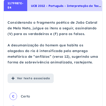
11799B7E-
U
CB 2012 - Português - Interpretação de Textos
E4
Considerando o fragmento poético de João Cabral
de Melo Neto, julgue os itens a seguir, assinalando
(V) para os verdadeiros e (F) para os falsos.
A desumanização do homem que habita os
alagados do rio é intensificada pelo emprego
metafórico de “anfíbios” (verso 12), sugerindo uma
forma de sobrevivência animalizada, rastejante.
Ver
texto associado
C
Certo