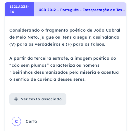
1221AD35-
U
CB 2012 - Português - Interpretação de Textos
E4
Considerando o fragmento poético de João Cabral
de Melo Neto, julgue os itens a seguir, assinalando
(V) para os verdadeiros e (F) para os falsos.
A partir da terceira estrofe, a imagem poética do
“cão sem plumas” caracteriza os homens
ribeirinhos desumanizados pela miséria e acentua
o sentido de carência desses seres.
Ver
texto associado
C
Certo