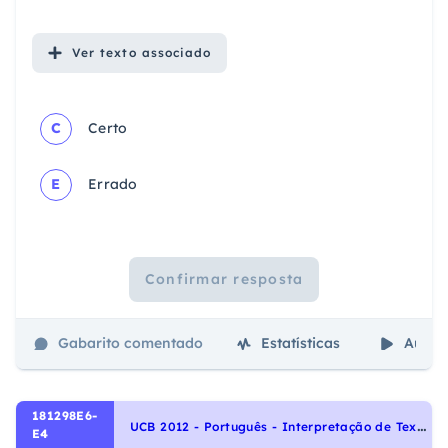
Ver
texto associado
C
Certo
E
Errado
Confirmar resposta
Gabarito comentado
Estatísticas
Aulas
181298E6-
U
CB 2012 - Português - Interpretação de Textos
E4