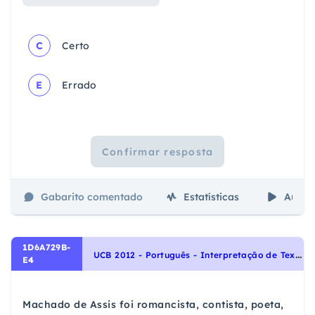
C
Certo
E
Errado
Confirmar resposta
Gabarito comentado
Estatísticas
Aulas
1D6A729B-
U
CB 2012 - Português - Interpretação de Textos, Figuras de Linguagem
E4
Machado de Assis foi romancista, contista, poeta,