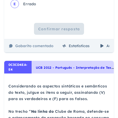
E
Errado
Confirmar resposta
Gabarito comentado
Estatísticas
Aulas
0C3CD4EA-
U
CB 2012 - Português - Interpretação de Textos
E4
Considerando os aspectos sintáticos e semânticos
do texto, julgue os itens a seguir, assinalando (V)
para os verdadeiros e (F) para os falsos.
No trecho “
Na linha do
Clube de Roma, defende-se
o estancamento da expansão baseada no consumo