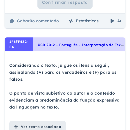
Confirmar resposta
Gabarito comentado
Estatísticas
Aulas
1F6FF432-
U
CB 2012 - Português - Interpretação de Textos
E4
Considerando o texto, julgue os itens a seguir,
assinalando (V) para os verdadeiros e (F) para os
falsos.
O ponto de vista subjetivo do autor e o conteúdo
evidenciam a predominância da função expressiva
da linguagem no texto.
Ver
texto associado