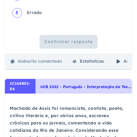
E
Errado
Confirmar resposta
Gabarito comentado
Estatísticas
Aulas
1C16E801-
U
CB 2012 - Português - Interpretação de Textos, Homonímia, Paronímia, Sinonímia e Antonímia
E4
Machado de Assis foi romancista, contista, poeta,
crítico literário e, por vários anos, escreveu
crônicas para os jornais, comentando a vida
cotidiana do Rio de Janeiro. Considerando esse