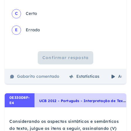
C
Certo
E
Errado
Confirmar resposta
Gabarito comentado
Estatísticas
Aulas
0E330D8F-
U
CB 2012 - Português - Interpretação de Textos
E4
Considerando os aspectos sintáticos e semânticos
do texto, julgue os itens a seguir, assinalando (V)