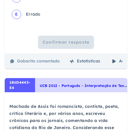
E
Errado
Confirmar resposta
Gabarito comentado
Estatísticas
Aulas
1B6D4443-
U
CB 2012 - Português - Interpretação de Textos
E4
Machado de Assis foi romancista, contista, poeta,
crítico literário e, por vários anos, escreveu
crônicas para os jornais, comentando a vida
cotidiana do Rio de Janeiro. Considerando esse