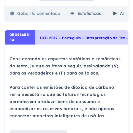
Gabarito comentado
Estatísticas
Aulas
0ED98A5B-
U
CB 2012 - Português - Interpretação de Textos
E4
Considerando os aspectos sintáticos e semânticos
do texto, julgue os itens a seguir, assinalando (V)
para os verdadeiros e (F) para os falsos.
Para conter as emissões de dióxido de carbono,
seria necessário que as futuras tecnologias
permitissem produzir bens de consumo e
economizar as reservas naturais, e não apenas
encontrar maneiras inteligentes de usá-las.