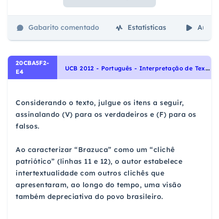
Gabarito comentado
Estatísticas
Aulas
20CBA5F2-
U
CB 2012 - Português - Interpretação de Textos, Intertextualidade
E4
Considerando o texto, julgue os itens a seguir,
assinalando (V) para os verdadeiros e (F) para os
falsos.
Ao caracterizar “Brazuca” como um “clichê
patriótico” (linhas 11 e 12), o autor estabelece
intertextualidade com outros clichês que
apresentaram, ao longo do tempo, uma visão
também depreciativa do povo brasileiro.