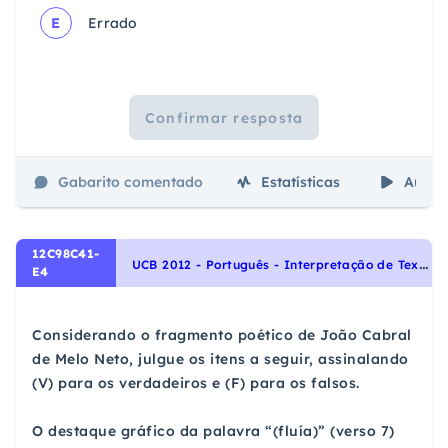
E
Errado
Confirmar resposta
Gabarito comentado
Estatísticas
Aulas
12C98C41-
U
CB 2012 - Português - Interpretação de Textos, Parênteses, Pontuação
E4
Considerando o fragmento poético de João Cabral
de Melo Neto, julgue os itens a seguir, assinalando
(V) para os verdadeiros e (F) para os falsos.
O destaque gráfico da palavra “(fluía)” (verso 7)