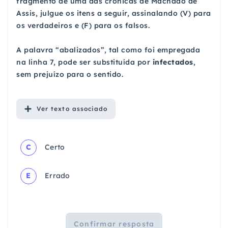
fragmento de uma das crônicas de Machado de
Assis, julgue os itens a seguir, assinalando (V) para
os verdadeiros e (F) para os falsos.
A palavra “abalizados”, tal como foi empregada
na linha 7, pode ser substituída por
infectados
,
sem prejuízo para o sentido.
Ver
texto associado
C
Certo
E
Errado
Confirmar resposta