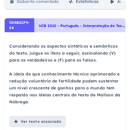
Gabarito comentado
Estatísticas
Aulas
0D8B2CF9-
U
CB 2012 - Português - Interpretação de Textos
E4
Considerando os aspectos sintáticos e semânticos
do texto, julgue os itens a seguir, assinalando (V)
para os verdadeiros e (F) para os falsos.
A ideia de que conhecimento técnico aprimorado e
redução voluntária de fertilidade podem sustentar
um nível crescente de ganhos para o mundo tem
respaldo nas ideias centrais do texto de Maílson da
Nóbrega.
Ver
texto associado