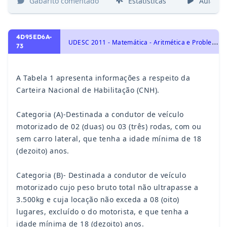
Gabarito comentado
Estatísticas
Aulas
4D95ED6A-
U
DESC 2011 - Matemática - Aritmética e Problemas, Porcentagem
73
A Tabela 1 apresenta informações a respeito da
Carteira Nacional de Habilitação (CNH).
Categoria (A)-Destinada a condutor de veículo
motorizado de 02 (duas) ou 03 (três) rodas, com ou
sem carro lateral, que tenha a idade mínima de 18
(dezoito) anos.
Categoria (B)- Destinada a condutor de veículo
motorizado cujo peso bruto total não ultrapasse a
3.500kg e cuja locação não exceda a 08 (oito)
lugares, excluído o do motorista, e que tenha a
idade mínima de 18 (dezoito) anos.