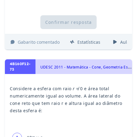
Confirmar resposta
Gabarito comentado
Estatísticas
Aulas
4B160F12-
U
DESC 2011 - Matemática - Cone, Geometria Espacial
73
Considere a esfera com raio
r
≠ 0 e área total
numericamente igual ao volume. A área lateral do
cone reto que tem raio r e altura igual ao diâmetro
desta esfera é: