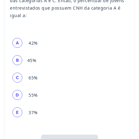
das categorias A e C. Então, o percentual de jovens
entrevistados que possuem CNH da categoria A é
igual a:
A
42%
B
45%
C
65%
D
55%
E
37%