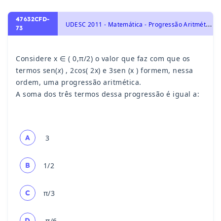
47632CFD-
U
DESC 2011 - Matemática - Progressão Aritmética - PA, Trigonometria, Progressões
73
Considere x ∈ ( 0,π/2) o valor que faz com que os
termos sen(
x
) , 2cos( 2x) e 3sen (x ) formem, nessa
ordem, uma progressão aritmética.
A soma dos três termos dessa progressão é igual a:
A
3
B
1/2
C
π/3
D
π/6