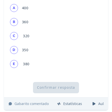
A
400
B
360
C
320
D
350
E
380
Confirmar resposta
Gabarito comentado
Estatísticas
Aulas