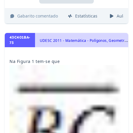
Gabarito comentado
Estatísticas
Aulas
43C401BA-
U
DESC 2011 - Matemática - Polígonos, Geometria Plana
73
Na Figura 1 tem-se que