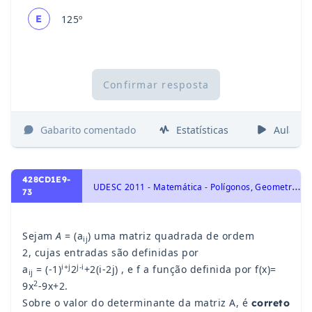
E
125º
Confirmar resposta
Gabarito comentado
Estatísticas
Aulas
428CD1E9-
U
DESC 2011 - Matemática - Polígonos, Geometria Plana
73
Sejam
A
= (a
) uma matriz quadrada de ordem
ij
2, cujas entradas são definidas por
i+j
j-i
a
= (-1)
2
+2(i-2j) , e f a função definida por f(x)=
ij
2
9x
-9x+2.
Sobre o valor do determinante da matriz A, é
correto