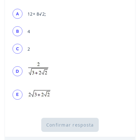
A
12+ 8√2;
B
4
C
2
D
E
Confirmar resposta