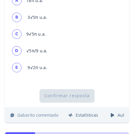
A
18π u.a.
B
3√5π u.a.
C
9√5π u.a.
D
√5π/9 u.a.
E
9√2π u.a.
Confirmar resposta
Gabarito comentado
Estatísticas
Aulas