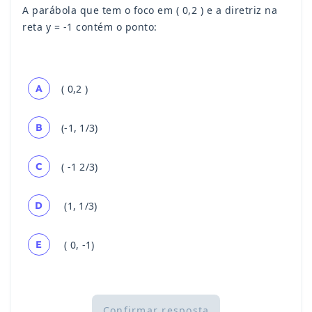
A parábola que tem o foco em ( 0,2 ) e a diretriz na
reta y = -1 contém o ponto:
A
( 0,2 )
B
(-1, 1/3)
C
( -1 2/3)
D
(1, 1/3)
E
( 0, -1)
Confirmar resposta