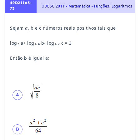
49D211A3-
UDESC 2011 - Matemática - Funções, Logaritmos
73
Sejam
a
, b e c números reais positivos tais que
log
a+ log
b- log
c = 3
2
1/4
1/2
Então b é igual a:
A
B