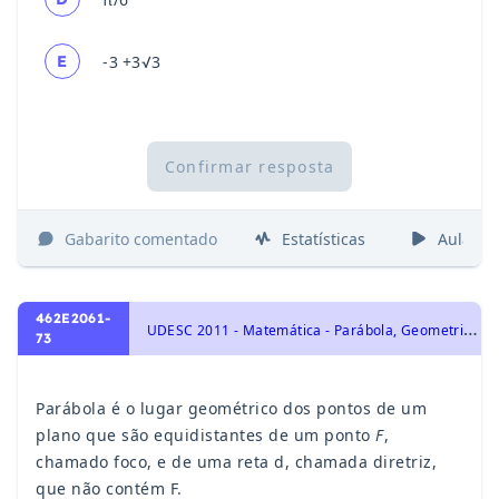
E
-3 +3√3
Confirmar resposta
Gabarito comentado
Estatísticas
Aulas
462E2061-
U
DESC 2011 - Matemática - Parábola, Geometria Analítica
73
Parábola é o lugar geométrico dos pontos de um
plano que são equidistantes de um ponto
F
,
chamado foco, e de uma reta d, chamada diretriz,
que não contém F.