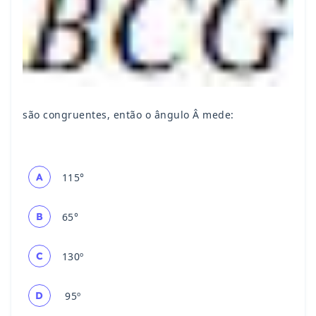
são congruentes, então o ângulo Â mede:
A
115°
B
65°
C
130º
D
95º