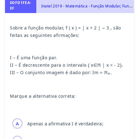
0DFD1FEA-
I
natel 2019 - Matemática - Função Modular, Funções
EF
Sobre a função modular, f ( x ) = | x + 2 | − 3 , são
feitas as seguintes afirmações:
I – É uma função par.
II – É decrescente para o intervalo { x∈ℜ | x < - 2}.
III – O conjunto imagem é dado por: Im = ℜ
.
+
Marque a alternativa correta:
A
Apenas a afirmativa I é verdadeira;