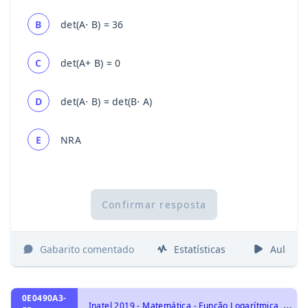
B
det(A⋅ B) = 36
C
det(A+ B) = 0
D
det(A⋅ B) = det(B⋅ A)
E
NRA
Confirmar resposta
Gabarito comentado
Estatísticas
Aulas
0E0490A3-
I
natel 2019 - Matemática - Função Logarítmica, Funções