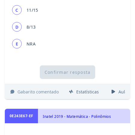
C
11/15
D
8/13
E
NRA
Confirmar resposta
Gabarito comentado
Estatísticas
Aulas
0E243E67-EF
Inatel 2019 - Matemática - Polinômios