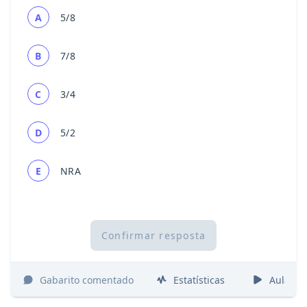
A
5/8
B
7/8
C
3/4
D
5/2
E
NRA
Confirmar resposta
Gabarito comentado
Estatísticas
Aulas