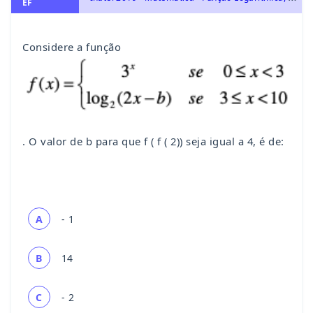
EF
Considere a função
. O valor de b para que f ( f ( 2)) seja igual a 4, é de:
A
- 1
B
14
C
- 2