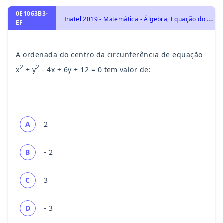
0E1063B3-
I
natel 2019 - Matemática - Álgebra, Equação do 2º Grau e Problemas do 2º Grau
EF
A ordenada do centro da circunferência de equação
2
2
x
+ y
- 4x + 6y + 12 = 0 tem valor de:
A
2
B
- 2
C
3
D
- 3