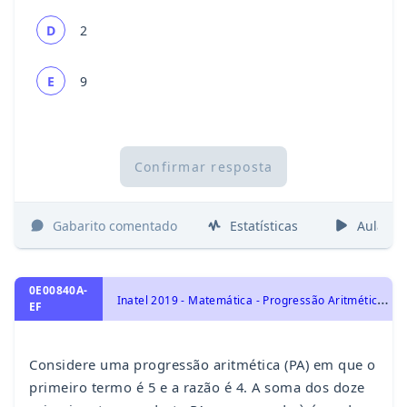
D
2
E
9
Confirmar resposta
Gabarito comentado
Estatísticas
Aulas
0E00840A-
I
natel 2019 - Matemática - Progressão Aritmética - PA, Progressões
EF
Considere uma progressão aritmética (PA) em que o
primeiro termo é 5 e a razão é 4. A soma dos doze