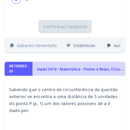
Confirmar resposta
Gabarito comentado
Estatísticas
Aulas
0E158903-
I
natel 2019 - Matemática - Pontos e Retas, Circunferências e Círculos, Geometria Analítica, Geometria Plana
EF
Sabendo que o centro da circunferência da questão
anterior se encontra a uma distância de 5 unidades
do ponto P (a, 1) um dos valores possíveis de a é
dado por: