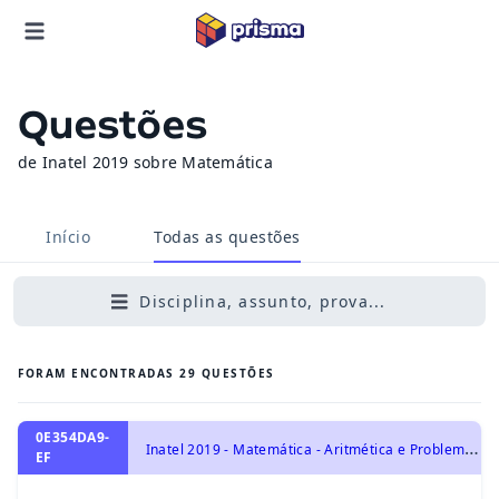
Questões
de Inatel 2019 sobre Matemática
Início
Todas as questões
Disciplina, assunto, prova...
FORAM ENCONTRADAS
29
QUESTÕES
0E354DA9-
I
natel 2019 - Matemática - Aritmética e Problemas, Regra de Três
EF