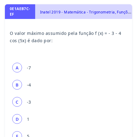
0E1AEB7C-
I
natel 2019 - Matemática - Trigonometria, Funções Trigonométricas e Funções Trigonométricas Inversas
EF
O valor máximo assumido pela função f (x) = - 3 - 4
cos (5x) é dado por:
A
-7
B
-4
C
-3
D
1
E
5