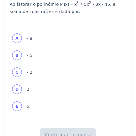
3
2
Ao fatorar o polinômio P (x) = x
+ 5x
- 3x - 15, a
soma de suas raízes é dada por:
A
- 8
B
- 5
C
- 2
D
2
E
5
Confirmar resposta