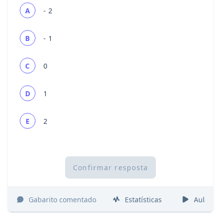
A
- 2
B
- 1
C
0
D
1
E
2
Confirmar resposta
Gabarito comentado
Estatísticas
Aulas