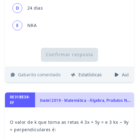
D
24 dias
E
NRA
Confirmar resposta
Gabarito comentado
Estatísticas
Aulas
0E31BE38-
I
natel 2019 - Matemática - Álgebra, Produtos Notáveis e Fatoração
EF
O valor de k que torna as retas 4 3x + 5y = e 3 kx − 9y
= perpendiculares é: