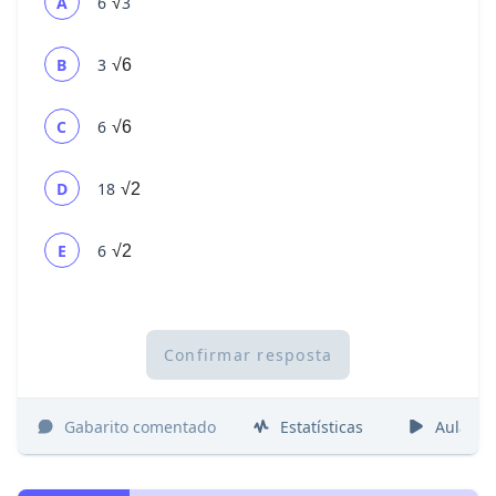
A
6
3
√
B
3
√6
C
6
√6
D
18
√2
E
6
√2
Confirmar resposta
Gabarito comentado
Estatísticas
Aulas