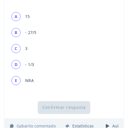
A
15
B
- 27/5
C
3
D
- 1/3
E
NRA
Confirmar resposta
Gabarito comentado
Estatísticas
Aulas