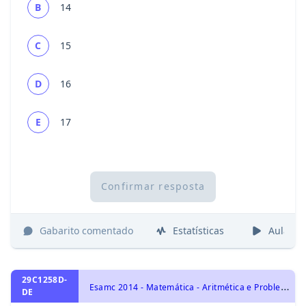
B
14
C
15
D
16
E
17
Confirmar resposta
Gabarito comentado
Estatísticas
Aulas
29C1258D-
E
samc 2014 - Matemática - Aritmética e Problemas, Porcentagem
DE