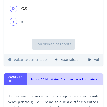
D
√10
E
5
Confirmar resposta
Gabarito comentado
Estatísticas
Aulas
29A5E0E7-
E
samc 2014 - Matemática - Áreas e Perímetros, Geometria Plana, Triângulos
DE
Um terreno plano de forma triangular é determinado
pelos pontos P, F e R. Sabe-se que a distância entre P