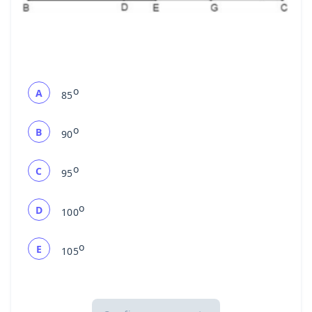
o
A
85
o
B
90
o
C
95
o
D
100
o
E
105