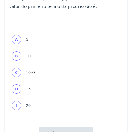
valor do primeiro termo da progressão é:
A
5
B
10
10
C
√2
D
15
E
20