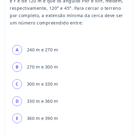
e F é de 120 m e que os ângulos PRF e RPF, medem,
respectivamente, 120° e 45°. Para cercar o terreno
por completo, a extensão mínima da cerca deve ser
um número compreendido entre:
A
240 m e 270 m
B
270 m e 300 m
C
300 m e 330 m
D
330 m e 360 m
E
360 m e 390 m