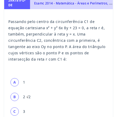
29A181FD-
E
samc 2014 - Matemática - Áreas e Perímetros, Circunferências e Círculos, Geometria Plana, Triângulos
DE
Passando pelo centro da circunferência C1 de
equação cartesiana x² + y² 6x 8y + 23 = 0, a reta r é,
também, perpendicular à reta y = x. Uma
circunferência C2, concêntrica com a primeira, é
tangente ao eixo Oy no ponto P. A área do triângulo
cujos vértices são o ponto P e os pontos de
intersecção da reta r com C1 é:
A
1
2
2
B
√
C
3