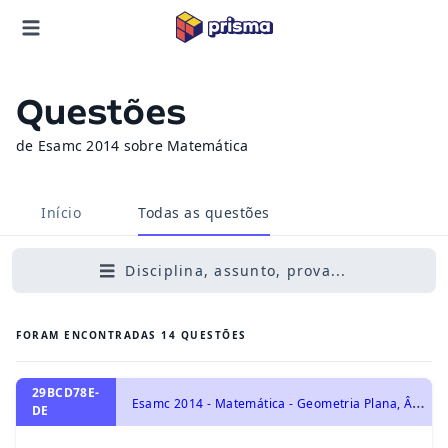
Questões
de Esamc 2014 sobre Matemática
Início
Todas as questões
Disciplina, assunto, prova...
FORAM ENCONTRADAS
14
QUESTÕES
29BCD78E-
E
samc 2014 - Matemática - Geometria Plana, Ângulos - Lei Angular de Thales, Triângulos
DE