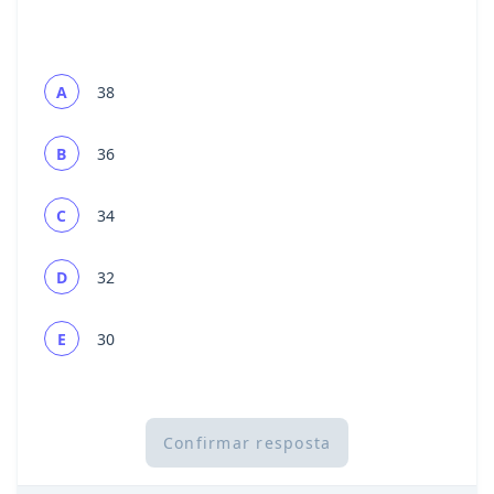
A
38
B
36
C
34
D
32
E
30
Confirmar resposta