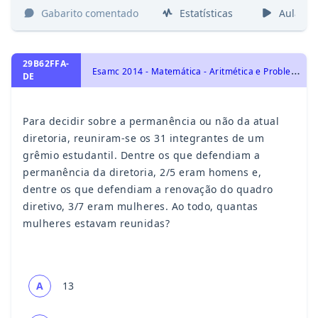
Gabarito comentado
Estatísticas
Aulas
29B62FFA-
E
samc 2014 - Matemática - Aritmética e Problemas, Frações e Números Decimais
DE
Para decidir sobre a permanência ou não da atual
diretoria, reuniram-se os 31 integrantes de um
grêmio estudantil. Dentre os que defendiam a
permanência da diretoria, 2/5 eram homens e,
dentre os que defendiam a renovação do quadro
diretivo, 3/7 eram mulheres. Ao todo, quantas
mulheres estavam reunidas?
A
13