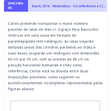
299E73B9-
E
samc 2014 - Matemática - Circunferências e Círculos, Polígonos, Geometria Plana
DE
Carlos pretende transportar o maior número
possível de latas de óleo ci- Espaço Para Rascunho
líndricas em uma caixa em formato de
paralelepípedo reto-retângulo. As latas viajarão
deitadas (eixos dos cilindros paralelos ao chão) e
suas bases ocuparão um retângulo com dimensões
60 cm por 55 cm, com as arestas de 60 cm na
posição horizontal (tomando o chão como
referência). Carlos está na dúvida entre duas
disposições possíveis, como sugerem os
acondicionamentos incompletos representados pelas
figuras abaixo: