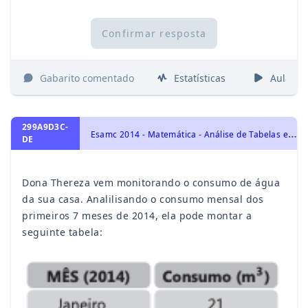
Confirmar resposta
Gabarito comentado
Estatísticas
Aulas
299A9D3C-
E
samc 2014 - Matemática - Análise de Tabelas e Gráficos
DE
Dona Thereza vem monitorando o consumo de água
da sua casa. Analilisando o consumo mensal dos
primeiros 7 meses de 2014, ela pode montar a
seguinte tabela: