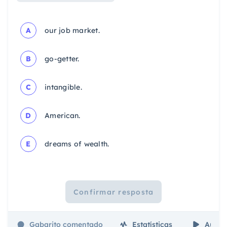
A
our job market.
B
go-getter.
C
intangible.
D
American.
E
dreams of wealth.
Confirmar resposta
Gabarito comentado
Estatísticas
Aulas