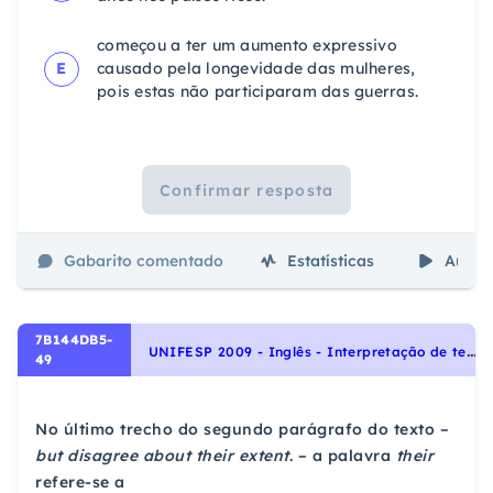
começou a ter um aumento expressivo
E
causado pela longevidade das mulheres,
pois estas não participaram das guerras.
Confirmar resposta
Gabarito comentado
Estatísticas
Aulas
7B144DB5-
U
NIFESP 2009 - Inglês - Interpretação de texto | Reading comprehension
49
No último trecho do segundo parágrafo do texto –
but disagree about their extent
. – a palavra
their
refere-se a