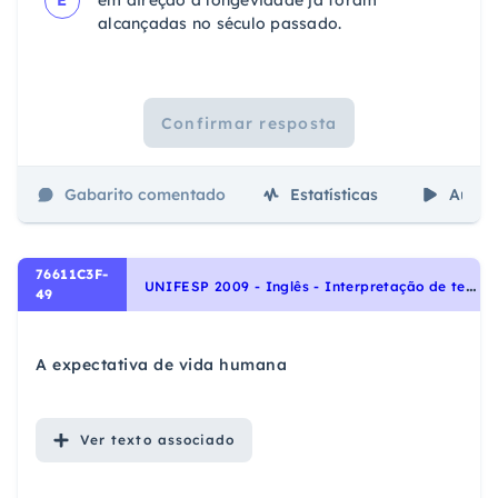
E
em direção à longevidade já foram
alcançadas no século passado.
Confirmar resposta
Gabarito comentado
Estatísticas
Aulas
76611C3F-
U
NIFESP 2009 - Inglês - Interpretação de texto | Reading comprehension
49
A expectativa de vida humana
Ver
texto associado