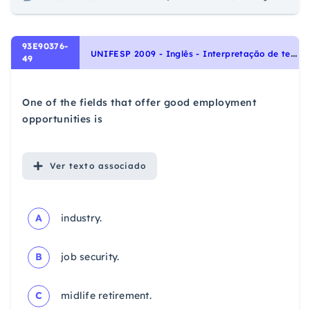
93E90376-
U
NIFESP 2009 - Inglês - Interpretação de texto | Reading comprehension
49
One of the fields that offer good employment
opportunities is
Ver
texto associado
A
industry.
B
job security.
C
midlife retirement.