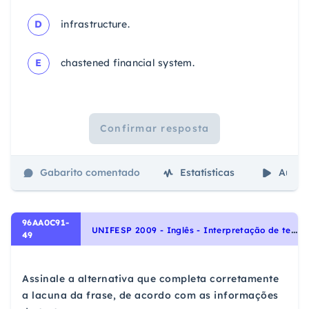
D
infrastructure.
E
chastened financial system.
Confirmar resposta
Gabarito comentado
Estatísticas
Aulas
96AA0C91-
U
NIFESP 2009 - Inglês - Interpretação de texto | Reading comprehension
49
Assinale a alternativa que completa corretamente
a lacuna da frase, de acordo com as informações