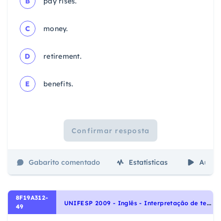
B
pay rises.
C
money.
D
retirement.
E
benefits.
Confirmar resposta
Gabarito comentado
Estatísticas
Aulas
8F19A312-
U
NIFESP 2009 - Inglês - Interpretação de texto | Reading comprehension
49