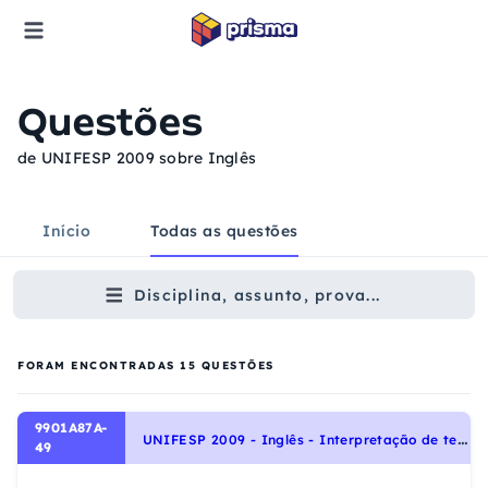
Questões
de UNIFESP 2009 sobre Inglês
Início
Todas as questões
Disciplina, assunto, prova...
FORAM ENCONTRADAS
15
QUESTÕES
9901A87A-
U
NIFESP 2009 - Inglês - Interpretação de texto | Reading comprehension
49