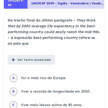
7FF32479-
U
NIFESP 2009 - Inglês - Vocabulário | Vocabulary, Interpretação de texto | Reading comprehension
49
No trecho final do último parágrafo –
They think
that by 2050 average life expectancy in the best-
performing country could easily reach the mid-90s
.
– a expressão best-performing country refere-se
ao país que
Ver
texto associado
A
for o mais rico da Europa.
B
tiver o recorde de longevidade em 2050.
C
tiver mais idosos acima de 90 anos.