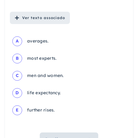
Ver
texto associado
A
averages.
B
most experts.
C
men and women.
D
life expectancy.
E
further rises.