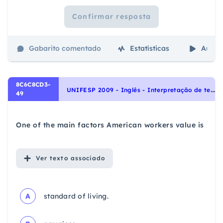
Confirmar resposta
Gabarito comentado
Estatísticas
Aulas
8C6C8CD3-
U
NIFESP 2009 - Inglês - Interpretação de texto | Reading comprehension
49
One of the main factors American workers value is
Ver
texto associado
A
standard of living.