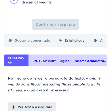
dream of wealth.
Confirmar resposta
Gabarito comentado
Estatísticas
Aulas
9188455C-
U
NIFESP 2009 - Inglês - Pronome demonstrativo | Demonstrative pronoun, Interpretação de texto | Reading comprehension, Pronomes | Pronouns
49
No trecho do terceiro parágrafo do texto, –
and it
will do so without relegating those people to a life
of need
. – a palavra it refere-se a
Ver
texto associado