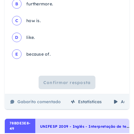
B
furthermore.
C
how is.
D
like.
E
because of.
Confirmar resposta
Gabarito comentado
Estatísticas
Aulas
78BDE3E8-
U
NIFESP 2009 - Inglês - Interpretação de texto | Reading comprehension
49