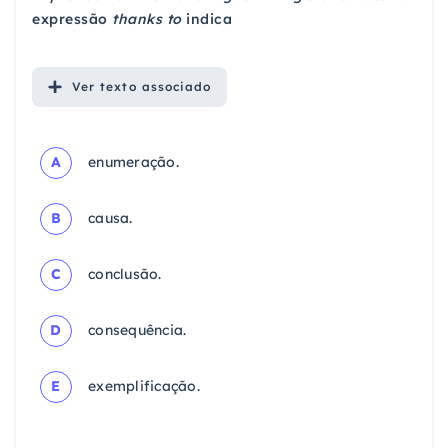
expressão
thanks to
indica
Ver
texto associado
A
enumeração.
B
causa.
C
conclusão.
D
consequência.
E
exemplificação.