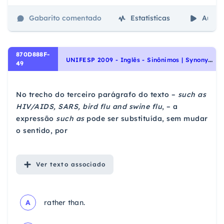
Gabarito comentado
Estatísticas
Aulas
870D888F-
U
NIFESP 2009 - Inglês - Sinônimos | Synonyms
49
No trecho do terceiro parágrafo do texto –
such as
HIV/AIDS, SARS, bird flu and swine flu
, – a
expressão
such
as
pode ser substituída, sem mudar
o sentido, por
Ver
texto associado
A
rather than.