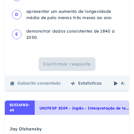
apresentar um aumento de longevidade
D
média de pelo menos três meses ao ano
demonstrar dados consistentes de 1840 a
E
2050.
Confirmar resposta
Gabarito comentado
Estatísticas
Aulas
8253AF8D-
U
NIFESP 2009 - Inglês - Interpretação de texto | Reading comprehension
49
Jay Olshansky