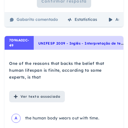
Confirmar resposta
Gabarito comentado
Estatísticas
Aulas
7D96A02C-
U
NIFESP 2009 - Inglês - Interpretação de texto | Reading comprehension
49
One of the reasons that backs the belief that
human lifespan is finite, according to some
experts, is that
Ver
texto associado
A
the human body wears out with time.