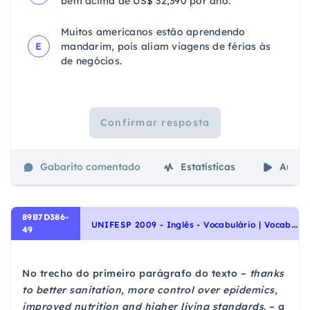
bem acima de US$ 32,390 por ano.
Muitos americanos estão aprendendo
E
mandarim, pois aliam viagens de férias às
de negócios.
Confirmar resposta
Gabarito comentado
Estatísticas
Aulas
89B7D386-
U
NIFESP 2009 - Inglês - Vocabulário | Vocabulary
49
No trecho do primeiro parágrafo do texto –
thanks
to better sanitation, more control over epidemics,
improved nutrition and higher living standards
. – a