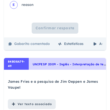
E
reason
Confirmar resposta
Gabarito comentado
Estatísticas
Aulas
84B08A79-
U
NIFESP 2009 - Inglês - Interpretação de texto | Reading comprehension
49
James Fries e a pesquisa de Jim Oeppen e James
Vaupel
Ver
texto associado