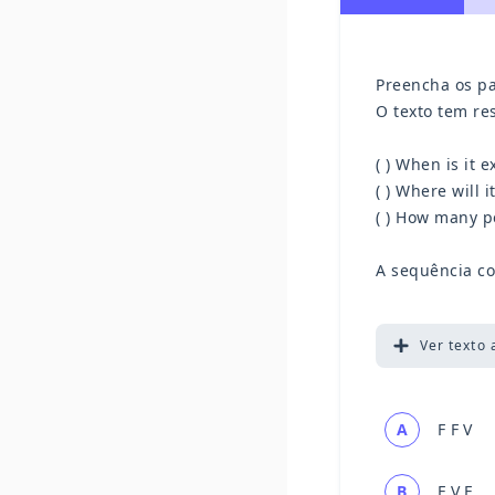
Preencha os p
O texto tem re
( ) When is it 
( ) Where will i
( ) How many pe
A sequência co
Ver
texto 
A
F F V
B
F V F