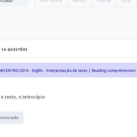
entado
Não resolvi
Resolvi
Acertei
Errei
S
14
QUESTÕES
NICENTRO 2016 - Inglês - Interpretação de texto | Reading comprehension
o texto, o telescópio
associado