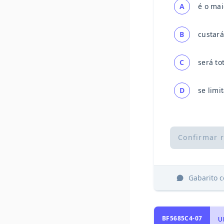
A
é o mai
B
custará
C
será to
D
se limi
Confirmar 
Gabarito 
BF5685C4-07
U