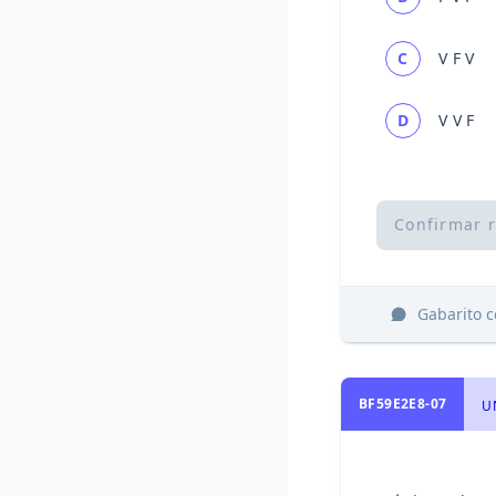
C
V F V
D
V V F
Confirmar 
Gabarito 
BF59E2E8-07
UN