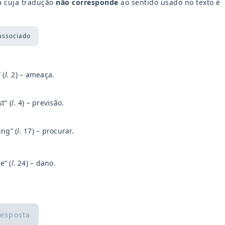
a cuja tradução
não corresponde
ao sentido usado no texto é
associado
 (
l.
2) – ameaça.
t” (
l
. 4) – previsão.
ing” (
l.
17) – procurar.
e” (
l
.
24) – dano.
resposta