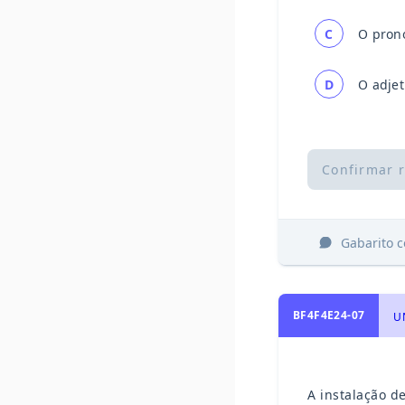
C
O prono
D
O adjet
Confirmar 
Gabarito 
BF4F4E24-07
U
A instalação de