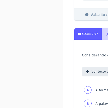
Gabarito 
BF5D3B39-07
Considerando o
Ver
texto 
A
A forma
B
A palav