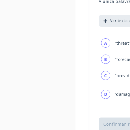
A única palavr
Ver
texto 
A
“threat”
B
“forecas
C
“provid
D
“damag
Confirmar 