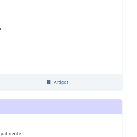
o.
s
Artigos
cipalmente