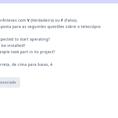
arênteses com
V
(Verdadeiro) ou
F
(Falso).
sposta para as seguintes questões sobre o telescópio:
expected to start operating?
t be installed?
ople took part in its project?
rreta, de cima para baixo, é
associado