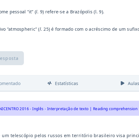
me pessoal “it” (
l
. 9) refere-se a Brazópolis (l. 9).
ivo “atmospheric” (
l
. 25) é formado com o acréscimo de um sufix
resposta
comentado
Estatísticas
Aula
NICENTRO 2016 - Inglês - Interpretação de texto | Reading comprehension
 um telescópio pelos russos em território brasileiro visa prin