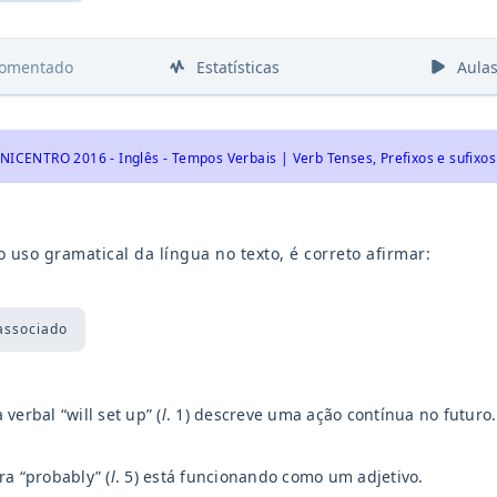
comentado
Estatísticas
Aula
 uso gramatical da língua no texto, é correto afirmar:
associado
 verbal “will set up” (
l
. 1) descreve uma ação contínua no futuro.
ra “probably” (
l
. 5) está funcionando como um adjetivo.