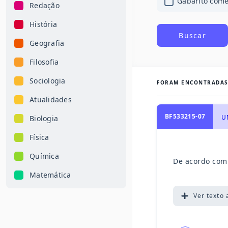
Gabarito com
Redação
História
Buscar
Geografia
Filosofia
Sociologia
FORAM ENCONTRADA
Atualidades
BF533215-07
U
Biologia
Física
Química
De acordo com 
Matemática
Ver
texto 