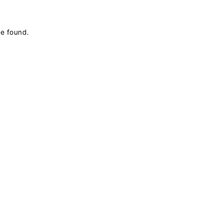
be found
.