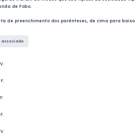
unda de Fobo.
ta de preenchimento dos parênteses, de cima para baixo
 associado
V.
 F.
F.
F.
 V.