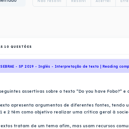
mentado
Não resolvi
Resolvi
Acertei
Erre
AS
10
QUESTÕES
SEBRAE - SP 2019 - Inglês - Interpretação de texto | Reading com
seguintes assertivas sobre o texto “Do you have Fobo?” e a
 texto apresenta argumentos de diferentes fontes, tendo u
s 1 e 2 têm como objetivo realizar uma crítica geral à s
 textos tratam de um tema afim, mas usam recursos comun