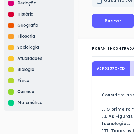
Gabarito co
Redação
História
Buscar
Geografia
Filosofia
Sociologia
FORAM ENCONTRAD
Atualidades
A6F0207C-CD
Biologia
Física
Química
Considere as 
Matemática
I. O primeiro
II. As Figura
tecnologias.
III. Todos os