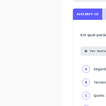
A6E52B09-CD
Em qual pará
Ver
texto
A
Segund
B
Terceir
C
Quinto.