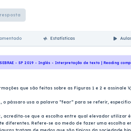
resposta
comentado
Estatísticas
Aula
SEBRAE - SP 2019 - Inglês - Interpretação de texto | Reading com
rmações que são feitas sobre as Figuras 1 e 2 e assinale V,
 1, o pássaro usa a palavra “fear” para se referir, espec
2, acredita-se que a escolha entre qual elevador utilizar 
 diferentes. Refere-se ao medo de fazer uma escolha er
figuras tratam de medos que são típicos da sociedade hi