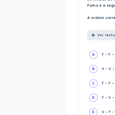
Fomo e a seg
A ordem corre
Ver
texto
A
F – F – 
B
V – V –
C
F – F – 
D
F – V – 
E
V – F –