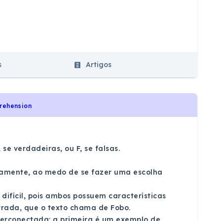
s
Artigos
prehension
 se verdadeiras, ou F, se falsas.
ificamente, ao medo de se fazer uma escolha
é difícil, pois ambos possuem características
rada, que o texto chama de Fobo.
perconectada: a primeira é um exemplo de