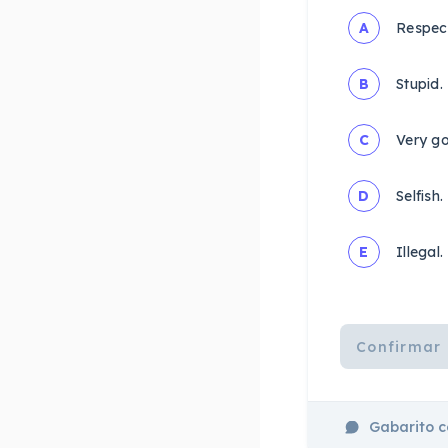
A
Respec
B
Stupid.
C
Very g
D
Selfish.
E
Illegal.
Confirmar 
Gabarito 