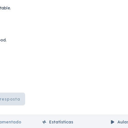
table.
ood.
resposta
comentado
Estatísticas
Aula