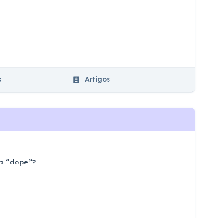
s
Artigos
a “dope”?