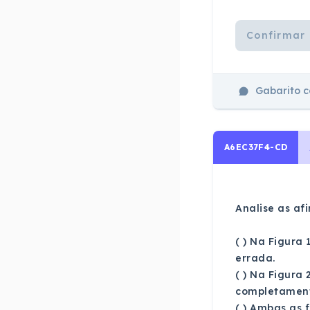
Confirmar 
Gabarito 
A6EC37F4-CD
Analise as afi
( ) Na Figura
errada.
( ) Na Figura 
completamente
( ) Ambas as 