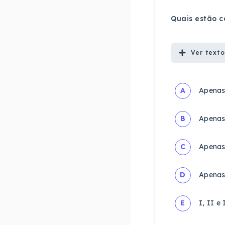
Quais estão c
Ver
texto
A
Apenas
B
Apenas
C
Apenas
D
Apenas 
E
I, II e 