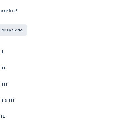
orretas?
 associado
 I.
 II.
 III.
I e III.
III.