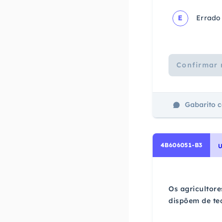
E
Errado
Confirmar 
Gabarito 
4B606051-B3
U
Os agricultore
dispõem de te