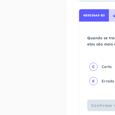
4B5036A5-B3
U
Quando se tra
elas são mais
C
Certo
E
Errado
Confirmar 