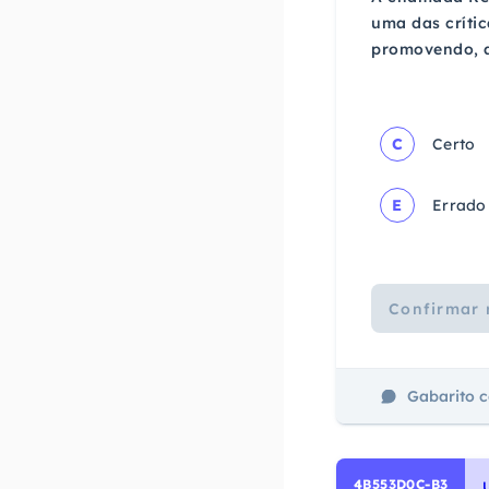
uma das crític
promovendo, a
C
Certo
E
Errado
Confirmar 
Gabarito 
4B553D0C-B3