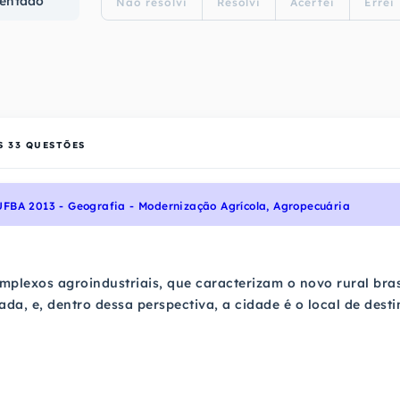
entado
Não resolvi
Resolvi
Acertei
Errei
S
33
QUESTÕES
UFBA 2013 - Geografia - Modernização Agrícola, Agropecuária
plexos agroindustriais, que caracterizam o novo rural bras
ada, e, dentro dessa perspectiva, a cidade é o local de de