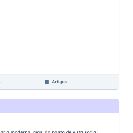
s
Artigos
ria moderna, mas, do ponto de vista social,