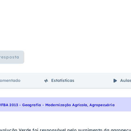
resposta
comentado
Estatísticas
Aula
UFBA 2013 - Geografia - Modernização Agrícola, Agropecuária
olução Verde foi responsável pelo surgimento da agropecuá