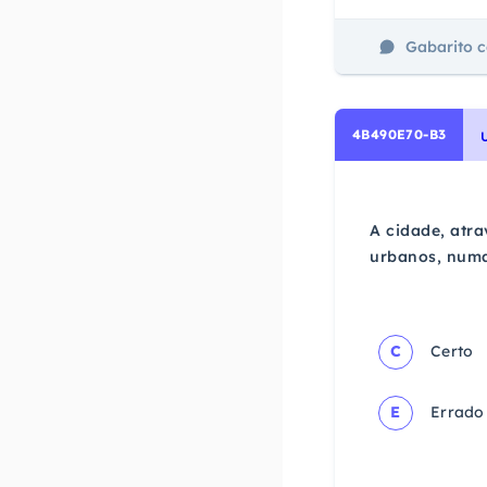
Gabarito 
4B490E70-B3
A cidade, atr
urbanos, numa 
C
Certo
E
Errado