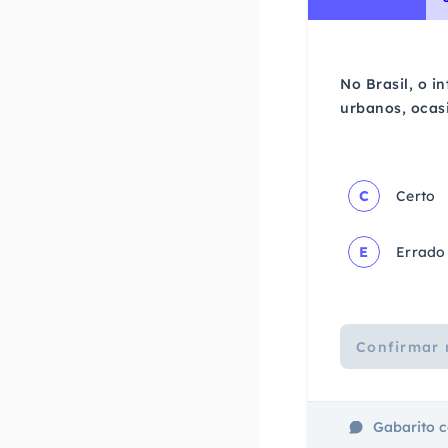
No Brasil, o 
urbanos, ocas
C
Certo
E
Errado
Confirmar 
Gabarito 