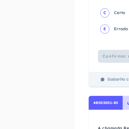
C
Certo
E
Errado
Confirmar 
Gabarito 
4B5D3D51-B3
A chamada Rev