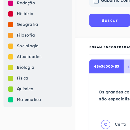
Gabarito com
Redação
História
Buscar
Geografia
Filosofia
Sociologia
FORAM ENCONTRADA
Atualidades
4B636DC0-B3
Biologia
Física
Química
Os grandes com
não especializ
Matemática
C
Certo