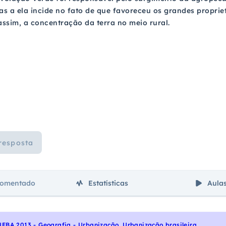
as a ela incide no fato de que favoreceu os grandes proprie
ssim, a concentração da terra no meio rural.
resposta
comentado
Estatísticas
Aula
UFBA 2013 - Geografia - Urbanização, Urbanização brasileira