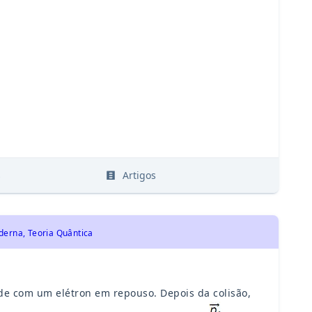
s
Artigos
derna, Teoria Quântica
de com um elétron em repouso. Depois da colisão,