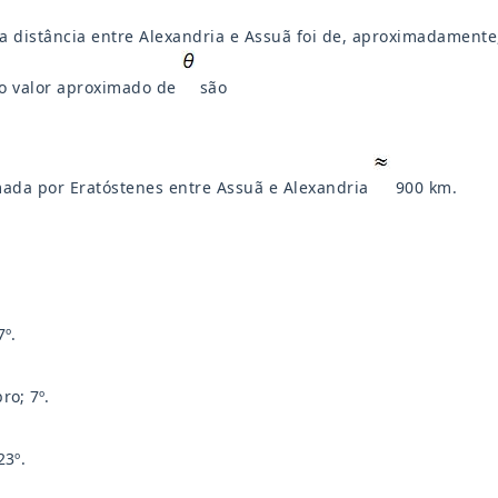
a distância entre Alexandria e Assuã foi de, aproximadament
 o valor aproximado de
são
mada por Eratóstenes entre Assuã e Alexandria
900 km.
7º.
o; 7º.
23º.