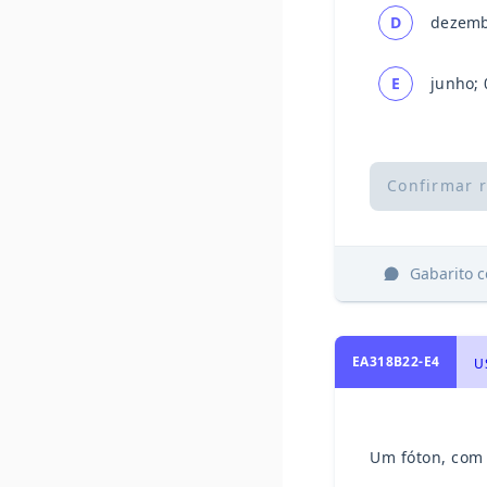
D
dezemb
E
junho; 
Confirmar 
Gabarito 
EA318B22-E4
U
Um fóton, com 