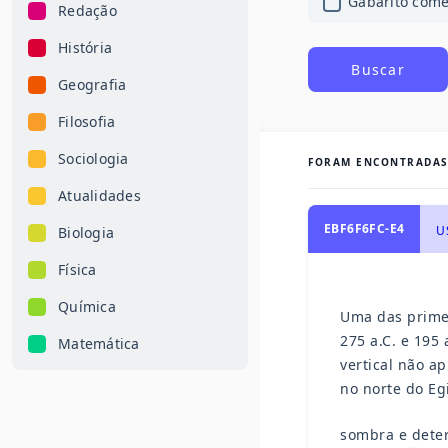
Gabarito com
Redação
História
Buscar
Geografia
Filosofia
Sociologia
FORAM ENCONTRADA
Atualidades
EBF6F6FC-E4
U
Biologia
Física
Química
Uma das primei
275 a.C. e 195
Matemática
vertical não a
no norte do Eg
sombra e dete