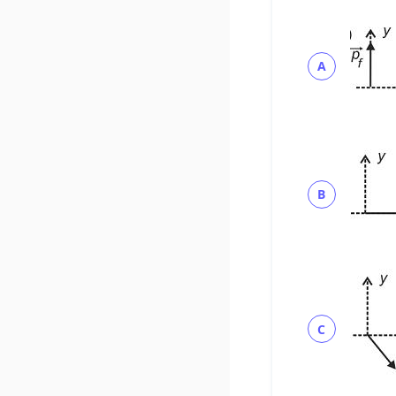
A
B
C