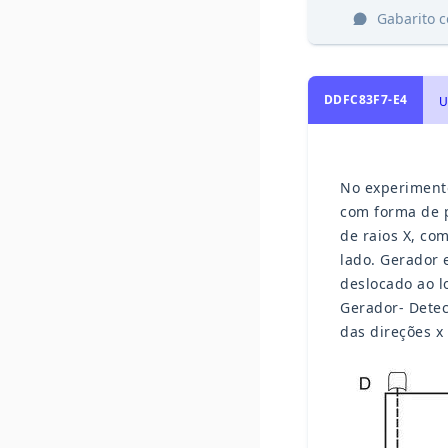
Gabarito 
DDFC83F7-E4
U
No experimento
com forma de p
de raios X, co
lado. Gerador 
deslocado ao l
Gerador- Detec
das direções x