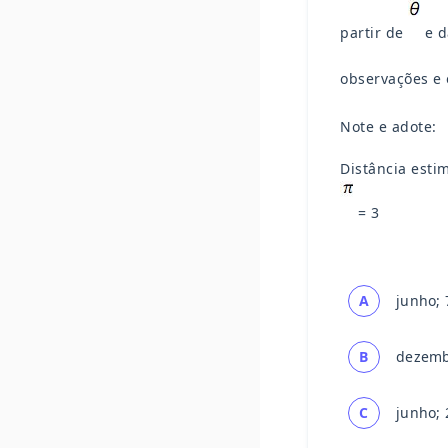
partir de
e d
observações e
Note e adote:
Distância esti
= 3
A
junho; 
B
dezembr
C
junho; 