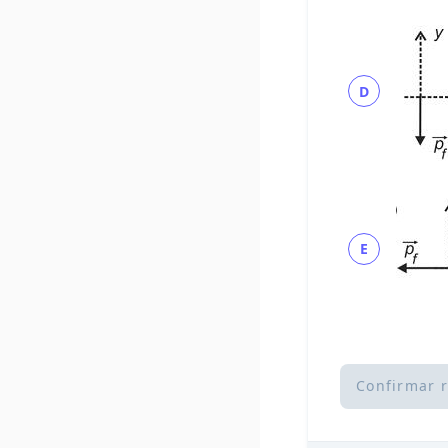
D
E
Confirmar 