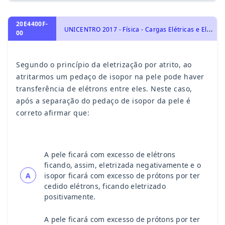
20E4400F-
U
NICENTRO 2017 - Física - Cargas Elétricas e Eletrização, Eletrostática e Lei de Coulomb. Força Elétrica., Eletricidade
00
Segundo o princípio da eletrização por atrito, ao
atritarmos um pedaço de isopor na pele pode haver
transferência de elétrons entre eles. Neste caso,
após a separação do pedaço de isopor da pele é
correto afirmar que:
A pele ficará com excesso de elétrons
ficando, assim, eletrizada negativamente e o
A
isopor ficará com excesso de prótons por ter
cedido elétrons, ficando eletrizado
positivamente.
A pele ficará com excesso de prótons por ter