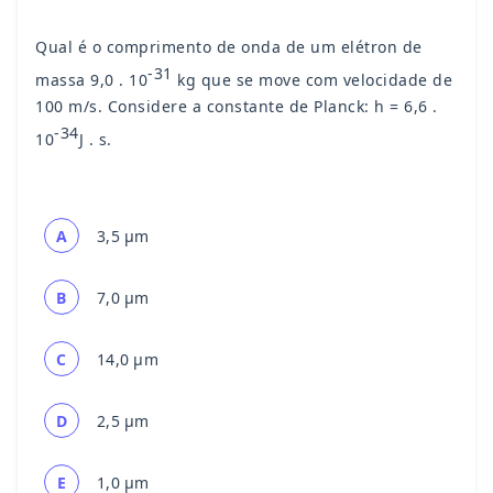
Qual é o comprimento de onda de um elétron de
-31
massa 9,0 . 10
kg que se move com velocidade de
100 m/s. Considere a constante de Planck: h = 6,6 .
-34
10
J . s.
A
3,5 µm
B
7,0 µm
C
14,0 µm
D
2,5 µm
E
1,0 µm