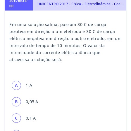
20E76E34-
U
NICENTRO 2017 - Física - Eletrodinâmica - Corrente Elétrica, Cargas Elétricas e Eletrização, Eletrostática e Lei de Coulomb. Força Elétrica., Eletricidade
00
Em uma solução salina, passam 30 C de carga
positiva em direção a um eletrodo e 30 C de carga
elétrica negativa em direção a outro eletrodo, em um
intervalo de tempo de 10 minutos. O valor da
intensidade da corrente elétrica iônica que
atravessa a solução será:
A
1 A
B
0,05 A
C
0,1 A