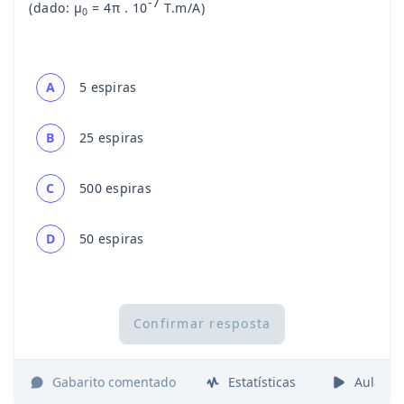
-7
(dado: µ
= 4π . 10
T.m/A)
0
A
5 espiras
B
25 espiras
C
500 espiras
D
50 espiras
Confirmar resposta
Gabarito comentado
Estatísticas
Aulas