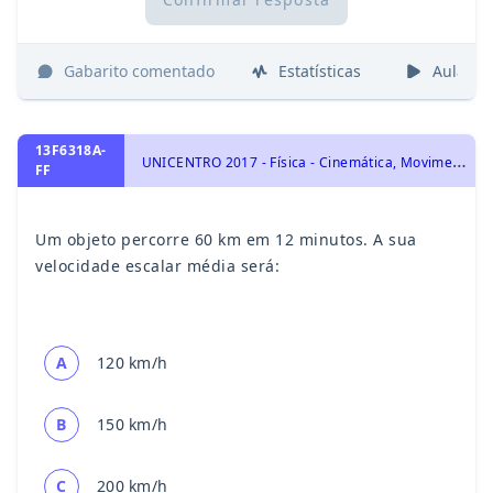
Gabarito comentado
Estatísticas
Aulas
13F6318A-
U
NICENTRO 2017 - Física - Cinemática, Movimento Retilíneo Uniforme
FF
Um objeto percorre 60 km em 12 minutos. A sua
velocidade escalar média será:
A
120 km/h
B
150 km/h
C
200 km/h