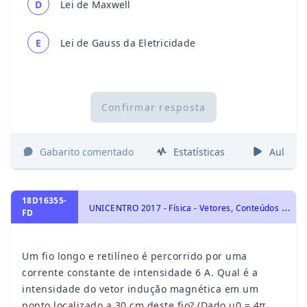
D
Lei de Maxwell
E
Lei de Gauss da Eletricidade
Confirmar resposta
Gabarito comentado
Estatísticas
Aulas
18D16355-
U
NICENTRO 2017 - Física - Vetores, Conteúdos Básicos
FD
Um fio longo e retilíneo é percorrido por uma
corrente constante de intensidade 6 A. Qual é a
intensidade do vetor indução magnética em um
ponto localizado a 30 cm deste fio? (Dado µ0 = 4π .