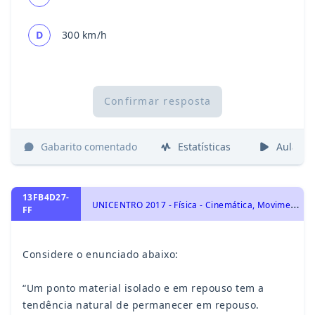
D
300 km/h
Confirmar resposta
Gabarito comentado
Estatísticas
Aulas
13FB4D27-
U
NICENTRO 2017 - Física - Cinemática, Movimento Retilíneo Uniforme
FF
Considere o enunciado abaixo:
“Um ponto material isolado e em repouso tem a
tendência natural de permanecer em repouso.