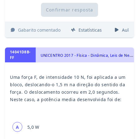
Confirmar resposta
Gabarito comentado
Estatísticas
Aulas
14041D8B-
U
NICENTRO 2017 - Física - Dinâmica, Leis de Newton
FF
Uma força F, de intensidade 10 N, foi aplicada a um
bloco, deslocando-o 1,5 m na direção do sentido da
força. O deslocamento ocorreu em 2,0 segundos.
Neste caso, a potência media desenvolvida foi de:
A
5,0 W