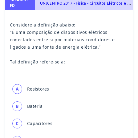
U
NICENTRO 2017 - Física - Circuitos Elétricos e Leis de Kirchhoff, Eletricidade
FD
Considere a definição abaixo:
“É uma composição de dispositivos elétricos
conectados entre si por materiais condutores e
ligados a uma fonte de energia elétrica.”
Tal definição refere-se a:
A
Resistores
B
Bateria
C
Capacitores