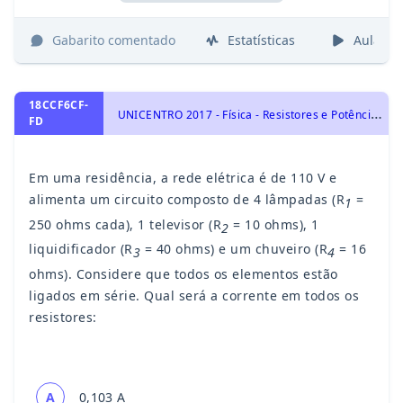
Gabarito comentado
Estatísticas
Aulas
18CCF6CF-
U
NICENTRO 2017 - Física - Resistores e Potência Elétrica, Eletricidade
FD
Em uma residência, a rede elétrica é de 110 V e
alimenta um circuito composto de 4 lâmpadas (R
=
1
250 ohms cada), 1 televisor (R
= 10 ohms), 1
2
liquidificador (R
= 40 ohms) e um chuveiro (R
= 16
3
4
ohms). Considere que todos os elementos estão
ligados em série. Qual será a corrente em todos os
resistores:
A
0,103 A