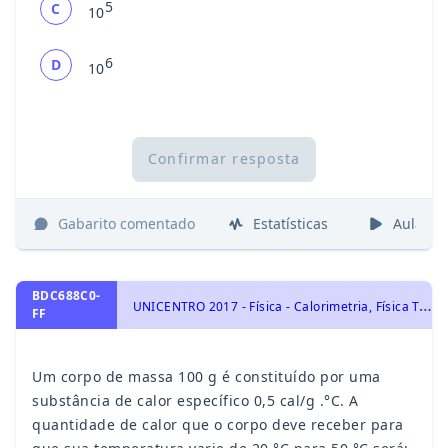
5
C
10
6
D
10
Confirmar resposta
Gabarito comentado
Estatísticas
Aulas
BDC688C0-
U
NICENTRO 2017 - Física - Calorimetria, Física Térmica - Termologia
FF
Um corpo de massa 100 g é constituído por uma
substância de calor específico 0,5 cal/g .°C. A
quantidade de calor que o corpo deve receber para