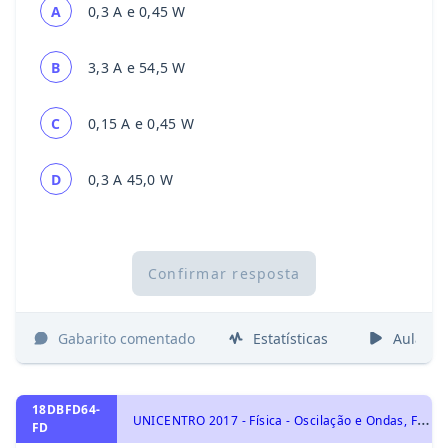
A
0,3 A e 0,45 W
B
3,3 A e 54,5 W
C
0,15 A e 0,45 W
D
0,3 A 45,0 W
Confirmar resposta
Gabarito comentado
Estatísticas
Aulas
18DBFD64-
U
NICENTRO 2017 - Física - Oscilação e Ondas, Física Moderna, Ondas e Propriedades Ondulatórias, Física Atômica e Nuclear
FD