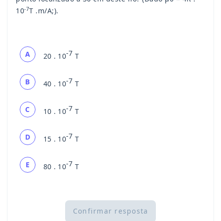
-7
10
T .m/A;).
-7
A
20 . 10
T
-7
B
40 . 10
T
-7
C
10 . 10
T
-7
D
15 . 10
T
-7
E
80 . 10
T
Confirmar resposta