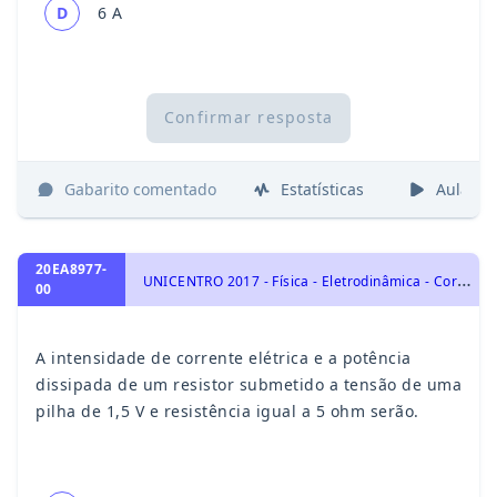
D
6 A
Confirmar resposta
Gabarito comentado
Estatísticas
Aulas
20EA8977-
U
NICENTRO 2017 - Física - Eletrodinâmica - Corrente Elétrica, Resistores e Potência Elétrica, Eletricidade
00
A intensidade de corrente elétrica e a potência
dissipada de um resistor submetido a tensão de uma
pilha de 1,5 V e resistência igual a 5 ohm serão.