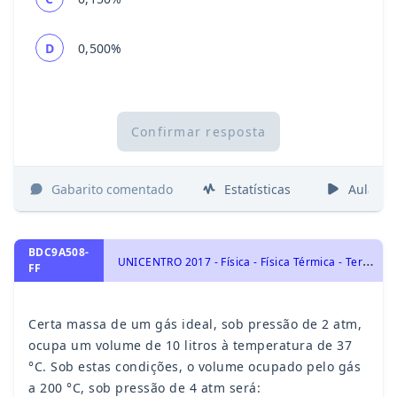
D
0,500%
Confirmar resposta
Gabarito comentado
Estatísticas
Aulas
BDC9A508-
U
NICENTRO 2017 - Física - Física Térmica - Termologia, Gás Ideal
FF
Certa massa de um gás ideal, sob pressão de 2 atm,
ocupa um volume de 10 litros à temperatura de 37
°C. Sob estas condições, o volume ocupado pelo gás
a 200 °C, sob pressão de 4 atm será: