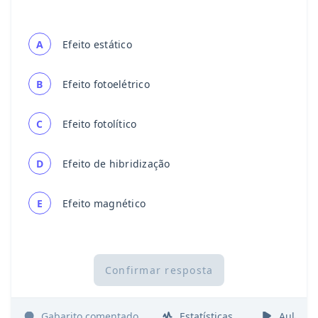
A
Efeito estático
B
Efeito fotoelétrico
C
Efeito fotolítico
D
Efeito de hibridização
E
Efeito magnético
Confirmar resposta
Gabarito comentado
Estatísticas
Aulas