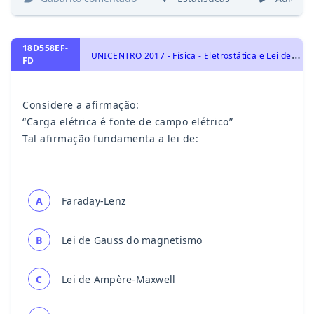
18D558EF-
U
NICENTRO 2017 - Física - Eletrostática e Lei de Coulomb. Força Elétrica., Eletricidade
FD
Considere a afirmação:
“Carga elétrica é fonte de campo elétrico”
Tal afirmação fundamenta a lei de:
A
Faraday-Lenz
B
Lei de Gauss do magnetismo
C
Lei de Ampère-Maxwell