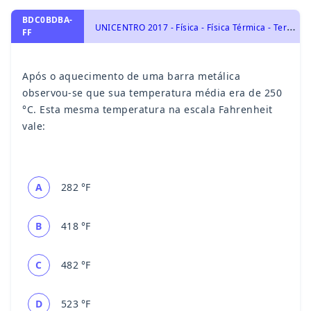
BDC0BDBA-
U
NICENTRO 2017 - Física - Física Térmica - Termologia, Temperatura e Escalas Termométricas
FF
Após o aquecimento de uma barra metálica
observou-se que sua temperatura média era de 250
°C. Esta mesma temperatura na escala Fahrenheit
vale:
A
282 °F
B
418 °F
C
482 °F
D
523 °F