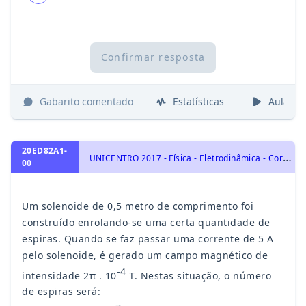
Confirmar resposta
Gabarito comentado
Estatísticas
Aulas
20ED82A1-
U
NICENTRO 2017 - Física - Eletrodinâmica - Corrente Elétrica, Campo e Força Magnética, Magnetismo, Eletricidade
00
Um solenoide de 0,5 metro de comprimento foi
construído enrolando-se uma certa quantidade de
espiras. Quando se faz passar uma corrente de 5 A
pelo solenoide, é gerado um campo magnético de
-4
intensidade 2π . 10
T. Nestas situação, o número
de espiras será: