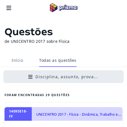
Questões
de UNICENTRO 2017 sobre Física
Início
Todas as questões
Disciplina, assunto, prova...
FORAM ENCONTRADAS
29
QUESTÕES
14095E18-
U
NICENTRO 2017 - Física - Dinâmica, Trabalho e Energia
FF