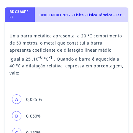
BDC3A8FF-
U
NICENTRO 2017 - Física - Física Térmica - Termologia, Dilatações
FF
Uma barra metálica apresenta, a 20 °C comprimento
de 50 metros; o metal que constitui a barra
apresenta coeficiente de dilatação linear médio
-6
-1
igual a 25 .10
°C
. Quando a barra é aquecida a
40 °C a dilatação relativa, expressa em porcentagem,
vale:
A
0,025 %
B
0,050%
C
0,150%