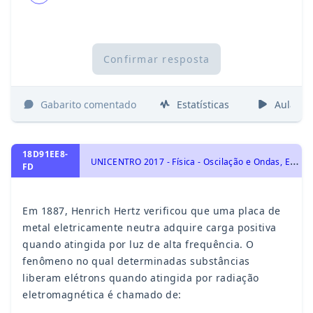
Confirmar resposta
Gabarito comentado
Estatísticas
Aulas
18D91EE8-
U
NICENTRO 2017 - Física - Oscilação e Ondas, Eletrodinâmica - Corrente Elétrica, Ondas e Propriedades Ondulatórias, Eletrostática e Lei de Coulomb. Força Elétrica., Eletricidade
FD
Em 1887, Henrich Hertz verificou que uma placa de
metal eletricamente neutra adquire carga positiva
quando atingida por luz de alta frequência. O
fenômeno no qual determinadas substâncias
liberam elétrons quando atingida por radiação
eletromagnética é chamado de: