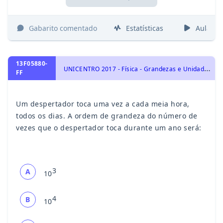
Gabarito comentado
Estatísticas
Aulas
13F05880-
U
NICENTRO 2017 - Física - Grandezas e Unidades, Conteúdos Básicos
FF
Um despertador toca uma vez a cada meia hora,
todos os dias. A ordem de grandeza do número de
vezes que o despertador toca durante um ano será:
3
A
10
4
B
10