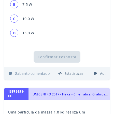
B
7,5 W
C
10,0 W
D
15,0 W
Confirmar resposta
Gabarito comentado
Estatísticas
Aulas
13FF9158-
U
NICENTRO 2017 - Física - Cinemática, Gráficos do MRU e MRUV
FF
Uma partícula de massa 1,0 kg realiza um