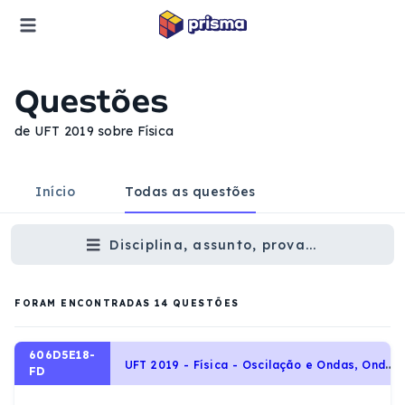
Questões
de UFT 2019 sobre Física
Início
Todas as questões
Disciplina, assunto, prova...
FORAM ENCONTRADAS
14
QUESTÕES
606D5E18-
U
FT 2019 - Física - Oscilação e Ondas, Ondas e Propriedades Ondulatórias, Acústica
FD