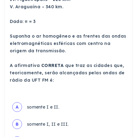
V. Araguaína – 340 km.
Dado: π = 3
Suponha o ar homogêneo e as frentes das ondas
eletromagnéticas esféricas com centro na
origem da transmissão.
A afirmativa
CORRETA
que traz as cidades que,
teoricamente, serão alcançadas pelas ondas de
rádio da UFT FM é:
A
somente I e II.
B
somente I, II e III.