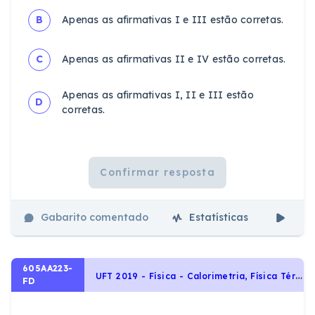
B
Apenas as afirmativas I e III estão corretas.
C
Apenas as afirmativas II e IV estão corretas.
Apenas as afirmativas I, II e III estão
D
corretas.
Confirmar resposta
Gabarito comentado
Estatísticas
Aul
605AA223-
U
FT 2019 - Física - Calorimetria, Física Térmica - Termologia
FD