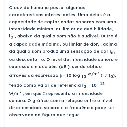
O ouvido humano possui algumas
características interessantes. Uma delas é a
capacidade de captar ondas sonoras com uma
intensidade mínima, ou limiar de audibilidade,
l
, abaixo da qual o som não é audível. Outra é
0
a capacidade máxima, ou limiar de dor, , acima
da qual o som produz uma sensação de dor l
m
ou desconforto. O nível de intensidade sonora é
expresso em decibéis (dB ), sendo obtido
w/m²
através da expressão
β= 10 log
(l ⁄ l
),
10
0
-12
tendo como valor de referência l
= 10
0
W/m² , em que I representa a intensidade
sonora. O gráfico com a relação entre o nível
de intensidade sonora e a frequência pode ser
observado na figura que segue.