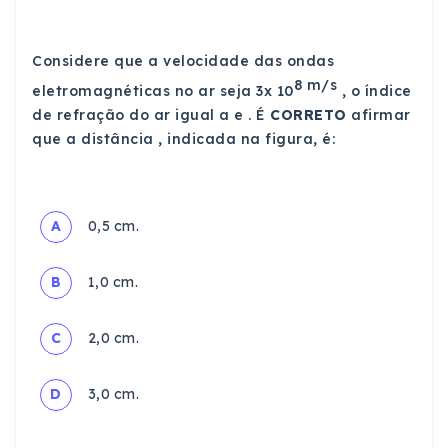
Considere que a velocidade das ondas
8 m/s
eletromagnéticas no ar seja 3x 10
, o índice
de refração do ar igual a e . É
CORRETO
afirmar
que a distância , indicada na figura, é:
A
0,5 cm.
B
1,0 cm.
C
2,0 cm.
D
3,0 cm.