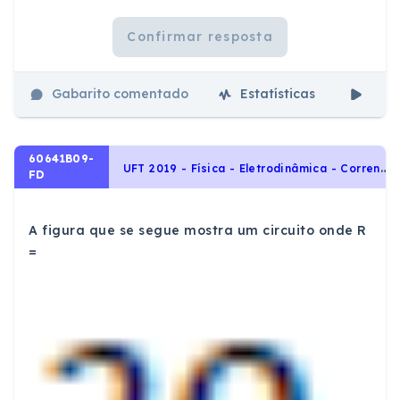
Confirmar resposta
Gabarito comentado
Estatísticas
Aul
60641B09-
U
FT 2019 - Física - Eletrodinâmica - Corrente Elétrica, Resistores e Potência Elétrica, Dinâmica, Trabalho e Energia, Eletrostática e Lei de Coulomb. Força Elétrica., Circuitos Elétricos e Leis de Kirchhoff, Eletricidade
FD
A figura que se segue mostra um circuito onde R
=