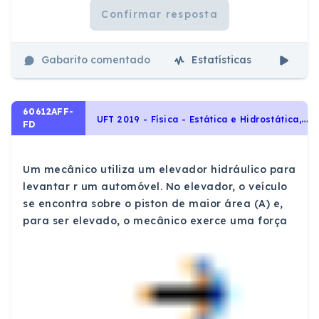
Confirmar resposta
Gabarito comentado
Estatísticas
Aul
60612AFF-
U
FT 2019 - Física - Estática e Hidrostática, Pressão, Dinâmica, Leis de Newton, Trabalho e Energia
FD
Um mecânico utiliza um elevador hidráulico para
levantar r um automóvel. No elevador, o veículo
se encontra sobre o piston de maior área (A) e,
para ser elevado, o mecânico exerce uma força