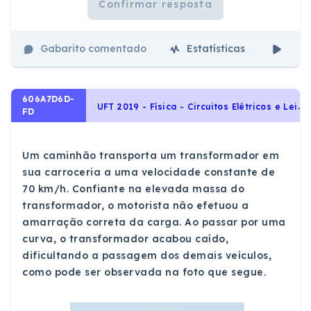
Confirmar resposta
Gabarito comentado
Estatísticas
Aul
606A7D6D-
U
FT 2019 - Física - Circuitos Elétricos e Leis de Kirchhoff, Eletricidade
FD
Um caminhão transporta um transformador em
sua carroceria a uma velocidade constante de
70 km/h. Confiante na elevada massa do
transformador, o motorista não efetuou a
amarração correta da carga. Ao passar por uma
curva, o transformador acabou caído,
dificultando a passagem dos demais veículos,
como pode ser observada na foto que segue.