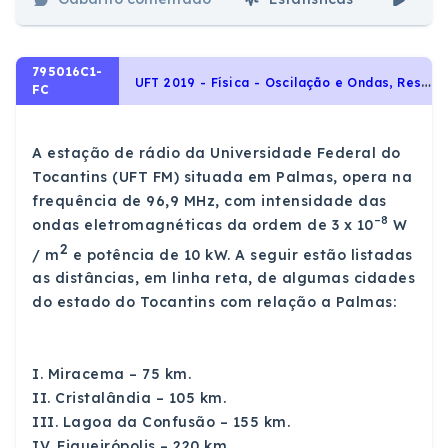
795016C1-
U
FT 2019 - Física - Oscilação e Ondas, Resistores e Potência Elétrica, Ondas e Propriedades Ondulatórias, Eletricidade
FC
A estação de rádio da Universidade Federal do
Tocantins (UFT FM) situada em Palmas, opera na
frequência de 96,9 MHz, com intensidade das
–8
ondas eletromagnéticas da ordem de 3 x 10
W
2
/ m
e potência de 10 kW. A seguir estão listadas
as distâncias, em linha reta, de algumas cidades
do estado do Tocantins com relação a Palmas:
I. Miracema – 75 km.
II. Cristalândia – 105 km.
III. Lagoa da Confusão – 155 km.
IV. Figueirópolis – 220 km.