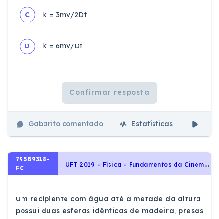
C
k = 3mv/2Dt
D
k = 6mv/Dt
Confirmar resposta
Gabarito comentado
Estatísticas
Aul
795B9318-
U
FT 2019 - Física - Fundamentos da Cinemática, Dinâmica, Leis de Newton, Cinemática
FC
Um recipiente com água até a metade da altura
possui duas esferas idênticas de madeira, presas