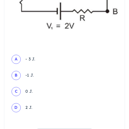
A
- 3 J.
B
-1 J.
C
0 J.
D
2 J.