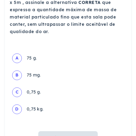
x 5m , assinale a alternativa
CORRETA
que
expressa a quantidade máxima de massa de
material particulado fino que esta sala pode
conter, sem ultrapassar o limite aceitável de
qualidade do ar.
A
75 g.
B
75 mg.
C
0,75 g.
D
0,75 kg.