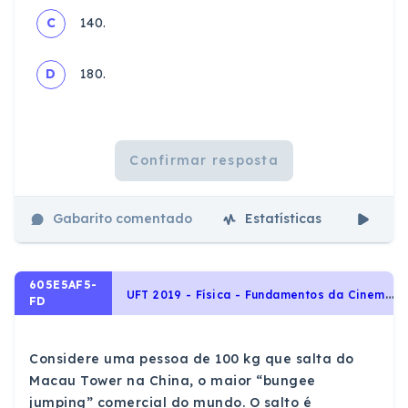
C
140.
D
180.
Confirmar resposta
Gabarito comentado
Estatísticas
Aul
605E5AF5-
U
FT 2019 - Física - Fundamentos da Cinemática, Oscilação e Ondas, Dinâmica, Movimento Retilíneo Uniformemente Variado, Queda Livre, Cinemática, Trabalho e Energia, Energia Mecânica e sua Conservação, Impulso e Quantidade de Movimento, Movimento Harmônico
FD
Considere uma pessoa de 100 kg que salta do
Macau Tower na China, o maior “bungee
jumping” comercial do mundo. O salto é