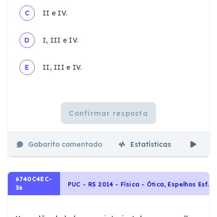
C
II e IV.
D
I, III e IV.
E
II, III e IV.
Confirmar resposta
Gabarito comentado
Estatísticas
Aul
6740C4EC-
P
UC - RS 2014 - Física - Ótica, Espelhos Esféricos
36