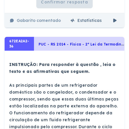
Confirmar resposta
Gabarito comentado
Estatísticas
Aul
672EA2A2-
P
UC - RS 2014 - Física - 2ª Lei da Termodinâmica - Ciclo de Carnot e Máquinas Térmicas, Física Térmica - Termologia
36
INSTRUÇÃO: Para responder à questão , leia o
texto e as aﬁrmativas que seguem.
As principais partes de um refrigerador
doméstico são o congelador, o condensador e o
compressor, sendo que essas duas últimas peças
estão localizadas na parte externa do aparelho.
O funcionamento do refrigerador depende da
circulação de um ﬂuido refrigerante
impulsionado pelo compressor. Durante o ciclo