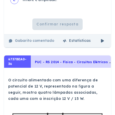
Confirmar resposta
Gabarito comentado
Estatísticas
Aul
6737BEA0-
P
UC - RS 2014 - Física - Circuitos Elétricos e Leis de Kirchhoff, Eletricidade
36
O circuito alimentado com uma diferença de
potencial de 12 V, representado na ﬁgura a
seguir, mostra quatro lâmpadas associadas,
cada uma com a inscrição 12 V / 15 W.