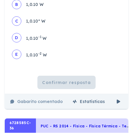
B
1,0.10 W
C
1,0.10º W
-1
D
1,0.10
W
-2
E
1,0.10
W
Confirmar resposta
Gabarito comentado
Estatísticas
Aul
6728585C-
P
UC - RS 2014 - Física - Física Térmica - Termologia, Dilatações
36