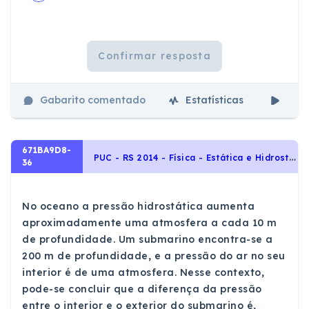
Confirmar resposta
Gabarito comentado
Estatísticas
Aul
671BA9D8-
P
UC - RS 2014 - Física - Estática e Hidrostática, Hidrostática
36
No oceano a pressão hidrostática aumenta
aproximadamente uma atmosfera a cada 10 m
de profundidade. Um submarino encontra-se a
200 m de profundidade, e a pressão do ar no seu
interior é de uma atmosfera. Nesse contexto,
pode-se concluir que a diferença da pressão
entre o interior e o exterior do submarino é,