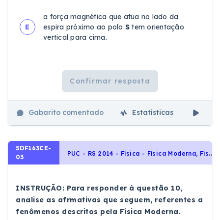
a força magnética que atua no lado da
E
espira próximo ao polo
S
tem orientação
vertical para cima.
Confirmar resposta
Gabarito comentado
Estatísticas
Aul
5DF163CE-
P
UC - RS 2014 - Física - Física Moderna, Física Atômica e Nuclear, Teoria Quântica
03
INSTRUÇÃO: Para responder à questão 10,
analise as afrmativas que seguem, referentes a
fenômenos descritos pela Física Moderna.