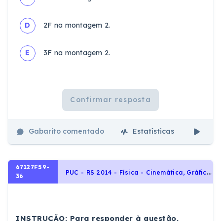
D
2F na montagem 2.
E
3F na montagem 2.
Confirmar resposta
Gabarito comentado
Estatísticas
Aul
67127F59-
P
UC - RS 2014 - Física - Cinemática, Gráficos do MRU e MRUV
36
INSTRUÇÃO: Para responder à questão,