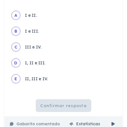
A
I e II.
B
I e III.
C
III e IV.
D
I, II e III.
E
II, III e IV.
Confirmar resposta
Gabarito comentado
Estatísticas
Aul