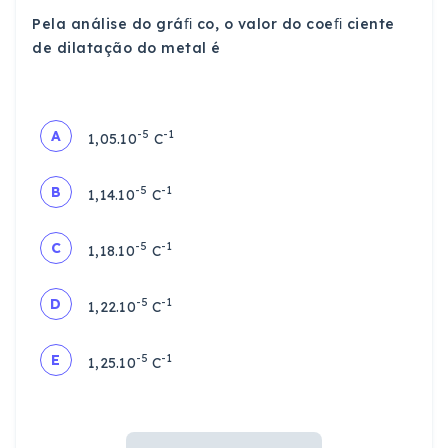
Pela análise do gráﬁ co, o valor do coeﬁ ciente
de dilatação do metal é
-5
-1
A
1,05.10
C
-5
-1
B
1,14.10
C
-5
-1
C
1,18.10
C
-5
-1
D
1,22.10
C
-5
-1
E
1,25.10
C