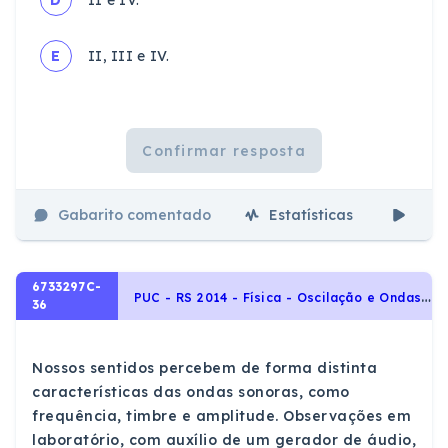
E
II, III e IV.
Confirmar resposta
Gabarito comentado
Estatísticas
Aul
6733297C-
P
UC - RS 2014 - Física - Oscilação e Ondas, Acústica
36
Nossos sentidos percebem de forma distinta
características das ondas sonoras, como
frequência, timbre e amplitude. Observações em
laboratório, com auxílio de um gerador de áudio,