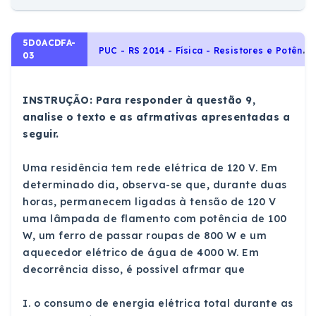
5D0ACDFA-
P
UC - RS 2014 - Física - Resistores e Potência Elétrica, Eletricidade
03
INSTRUÇÃO: Para responder à questão 9,
analise o texto e as afrmativas apresentadas a
seguir.
Uma residência tem rede elétrica de 120 V. Em
determinado dia, observa-se que, durante duas
horas, permanecem ligadas à tensão de 120 V
uma lâmpada de flamento com potência de 100
W, um ferro de passar roupas de 800 W e um
aquecedor elétrico de água de 4000 W. Em
decorrência disso, é possível afrmar que
I. o consumo de energia elétrica total durante as