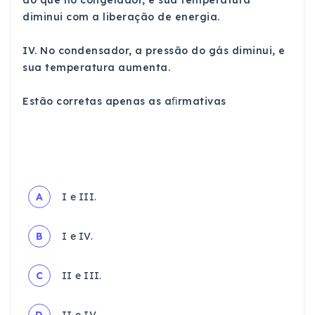
do que no congelador, e sua temperatura
diminui com a liberação de energia.
IV. No condensador, a pressão do gás diminui, e
sua temperatura aumenta.
Estão corretas apenas as aﬁrmativas
A
I e III.
B
I e IV.
C
II e III.
D
II e IV.