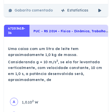
Gabarito comentado
Estatísticas
Aul
6720361B-
P
UC - RS 2014 - Física - Dinâmica, Trabalho e Energia
36
Uma caixa com um litro de leite tem
aproximadamente 1,0 kg de massa.
2
Considerando g = 10 m/s
, se ela for levantada
verticalmente, com velocidade constante, 10 cm
em 1,0 s, a potência desenvolvida será,
aproximadamente, de
2
A
1,0.10
W