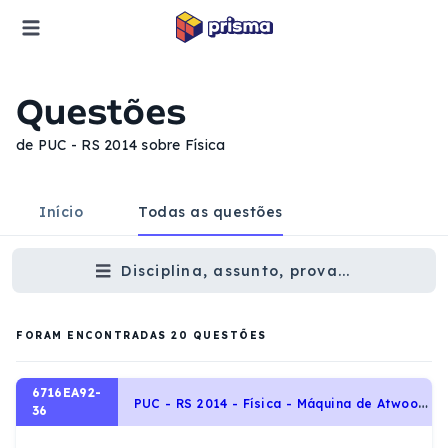
Questões
de PUC - RS 2014 sobre Física
Início
Todas as questões
Disciplina, assunto, prova...
FORAM ENCONTRADAS
20
QUESTÕES
6716EA92-
P
UC - RS 2014 - Física - Máquina de Atwood e Associação de Blocos, Dinâmica
36