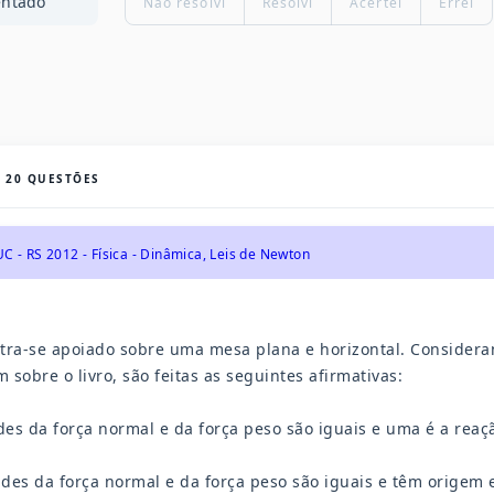
entado
Não resolvi
Resolvi
Acertei
Errei
S
20
QUESTÕES
C - RS 2012 - Física - Dinâmica, Leis de Newton
tra-se apoiado sobre uma mesa plana e horizontal. Considera
sobre o livro, são feitas as seguintes afirmativas:
ades da força normal e da força peso são iguais e uma é a reaç
dades da força normal e da força peso são iguais e têm origem 