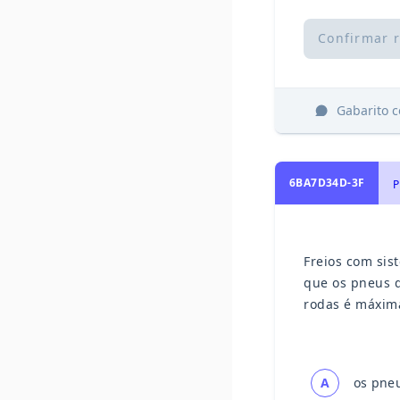
Confirmar 
Gabarito 
6BA7D34D-3F
P
Freios com sis
que os pneus d
rodas é máxim
A
os pneu