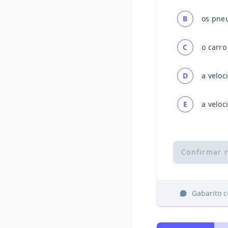
B
os pneu
C
o carro
D
a veloc
E
a veloc
Confirmar 
Gabarito 