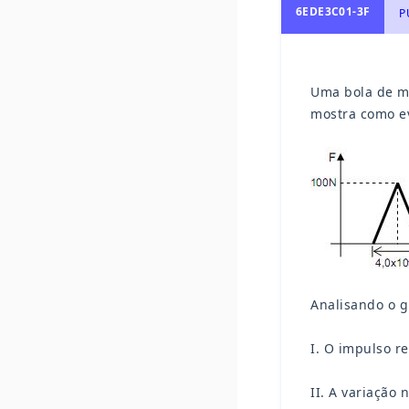
6EDE3C01-3F
P
Uma bola de ma
mostra como ev
Analisando o gr
I. O impulso re
II. A variação 