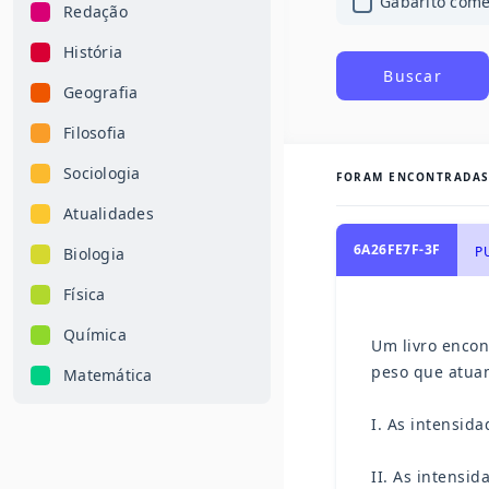
Gabarito com
Redação
História
Buscar
Geografia
Filosofia
Sociologia
FORAM ENCONTRADA
Atualidades
6A26FE7F-3F
PU
Biologia
Física
Química
Um livro encon
peso que atuam 
Matemática
I. As intensid
II. As intensi