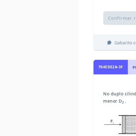
Confirmar 
Gabarito 
704EDE2A-3F
P
No duplo cilin
menor D
.
2