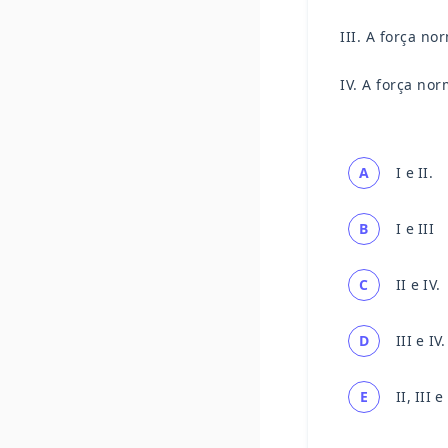
III. A força no
IV. A força no
A
I e II.
B
I e III
C
II e IV.
D
III e IV.
E
II, III e