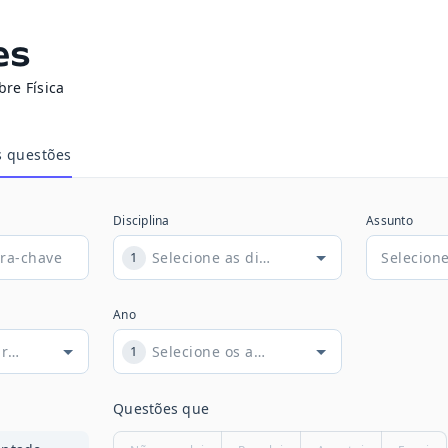
es
bre Física
s questões
Disciplina
Assunto
1
Ano
1
Questões que