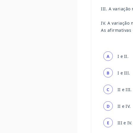
III. A variaçã
IV. A variação 
As afirmativas
A
I e II.
B
I e III.
C
II e III.
D
II e IV.
E
III e IV.