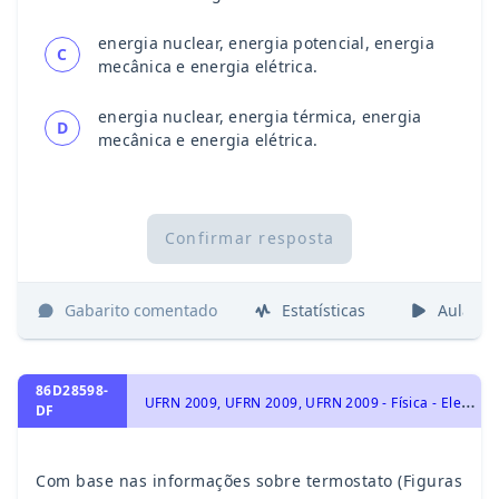
energia nuclear, energia potencial, energia
C
mecânica e energia elétrica.
energia nuclear, energia térmica, energia
D
mecânica e energia elétrica.
Confirmar resposta
Gabarito comentado
Estatísticas
Aulas
86D28598-
U
FRN 2009, UFRN 2009, UFRN 2009 - Física - Eletrodinâmica - Corrente Elétrica, Circuitos Elétricos e Leis de Kirchhoff, Eletricidade
DF
Com base nas informações sobre termostato (Figuras