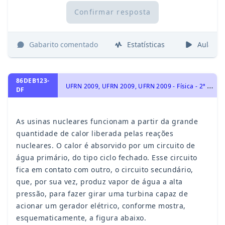
Confirmar resposta
Gabarito comentado
Estatísticas
Aulas
86DEB123-
U
FRN 2009, UFRN 2009, UFRN 2009 - Física - 2ª Lei da Termodinâmica - Ciclo de Carnot e Máquinas Térmicas, Eletrodinâmica - Corrente Elétrica, Dinâmica, Calorimetria, Trabalho e Energia, Física Térmica - Termologia, Energia Mecânica e sua Conservação, 1ª Lei da Termodinâmica, Eletrostática e Lei de Coulomb. Força Elétrica., Eletricidade
DF
As usinas nucleares funcionam a partir da grande
quantidade de calor liberada pelas reações
nucleares. O calor é absorvido por um circuito de
água primário, do tipo ciclo fechado. Esse circuito
fica em contato com outro, o circuito secundário,
que, por sua vez, produz vapor de água a alta
pressão, para fazer girar uma turbina capaz de
acionar um gerador elétrico, conforme mostra,
esquematicamente, a figura abaixo.