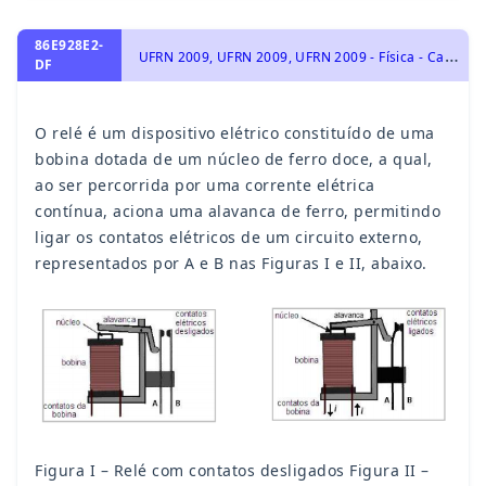
86E928E2-
U
FRN 2009, UFRN 2009, UFRN 2009 - Física - Campo e Força Magnética, Magnetismo, Circuitos Elétricos e Leis de Kirchhoff, Eletricidade
DF
O relé é um dispositivo elétrico constituído de uma
bobina dotada de um núcleo de ferro doce, a qual,
ao ser percorrida por uma corrente elétrica
contínua, aciona uma alavanca de ferro, permitindo
ligar os contatos elétricos de um circuito externo,
representados por A e B nas Figuras I e II, abaixo.
Figura I – Relé com contatos desligados Figura II –