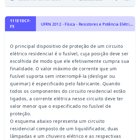
111E1DCF-
U
FRN 2012 - Física - Resistores e Potência Elétrica, Circuitos Elétricos e Leis de Kirchhoff, Eletricidade
F5
O principal dispositivo de proteção de um circuito
elétrico residencial é o fusível, cuja posição deve ser
escolhida de modo que ele efetivamente cumpra sua
finalidade. O valor máximo de corrente que um
fusível suporta sem interrompê-la (desligar ou
queimar) é especificado pelo fabricante. Quando
todos os componentes do circuito residencial estão
ligados, a corrente elétrica nesse circuito deve ter
valor menor que o especificado no fusível de
proteção.
O esquema abaixo representa um circuito
residencial composto de um liquidificador, duas
lâmpadas e um chuveiro elétrico e as respectivas