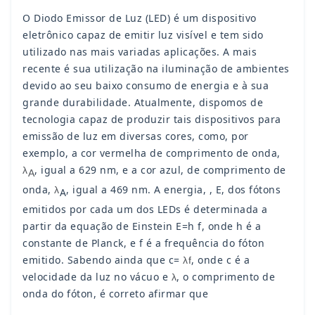
O Diodo Emissor de Luz (LED) é um dispositivo
eletrônico capaz de emitir luz visível e tem sido
utilizado nas mais variadas aplicações. A mais
recente é sua utilização na iluminação de ambientes
devido ao seu baixo consumo de energia e à sua
grande durabilidade. Atualmente, dispomos de
tecnologia capaz de produzir tais dispositivos para
emissão de luz em diversas cores, como, por
exemplo, a cor vermelha de comprimento de onda,
, igual a 629 nm, e a cor azul, de comprimento de
λ
A
onda,
, igual a 469 nm. A energia, , E, dos fótons
λ
A
emitidos por cada um dos LEDs é determinada a
partir da equação de Einstein E=h f, onde h é a
constante de Planck, e f é a frequência do fóton
emitido. Sabendo ainda que c=
, onde c é a
λf
velocidade da luz no vácuo e
, o comprimento de
λ
onda do fóton, é correto afirmar que