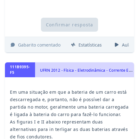
Confirmar resposta
Gabarito comentado
Estatísticas
Aulas
111B9395-
U
FRN 2012 - Física - Eletrodinâmica - Corrente Elétrica, Resistores e Potência Elétrica, Associação de Resistores, Eletricidade
F5
Em uma situação em que a bateria de um carro está
descarregada e, portanto, não é possível dar a
partida no motor, geralmente uma bateria carregada
é ligada à bateria do carro para fazê-lo funcionar.
As figuras I e II abaixo representam duas
alternativas para in terligar as duas baterias através
de fios condutores.