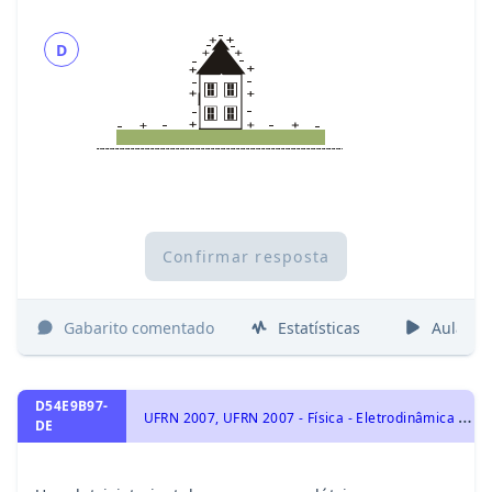
D
Confirmar resposta
Gabarito comentado
Estatísticas
Aulas
D54E9B97-
U
FRN 2007, UFRN 2007 - Física - Eletrodinâmica - Corrente Elétrica, Resistores e Potência Elétrica, Circuitos Elétricos e Leis de Kirchhoff, Eletricidade
DE