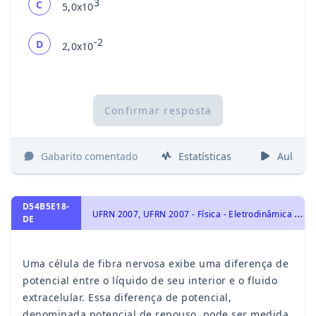
3
C
5,0x10
-2
D
2,0x10
Confirmar resposta
Gabarito comentado
Estatísticas
Aulas
D54B5E18-
U
FRN 2007, UFRN 2007 - Física - Eletrodinâmica - Corrente Elétrica, Cargas Elétricas e Eletrização, Eletrostática e Lei de Coulomb. Força Elétrica., Eletricidade
DE
Uma célula de fibra nervosa exibe uma diferença de
potencial entre o líquido de seu interior e o fluido
extracelular. Essa diferença de potencial,
denominada potencial de repouso, pode ser medida