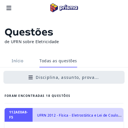
Questões
de UFRN sobre Eletricidade
Início
Todas as questões
Disciplina, assunto, prova...
FORAM ENCONTRADAS
18
QUESTÕES
112AE0A8-
U
FRN 2012 - Física - Eletrostática e Lei de Coulomb. Força Elétrica., Eletricidade
F5