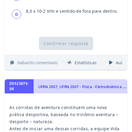
8,0 x 10-2 V/m e sentido de fora para dentro.
D
Confirmar resposta
Gabarito comentado
Estatísticas
Aulas
D5523873-
U
FRN 2007, UFRN 2007 - Física - Eletrodinâmica - Corrente Elétrica, Campo e Força Magnética, Magnetismo, Eletrostática e Lei de Coulomb. Força Elétrica., Eletricidade
DE
As corridas de aventura constituem uma nova
prática desportiva, baseada no trinômio aventura –
desporto – natureza.
Antes de iniciar uma dessas corridas, a equipe Vida