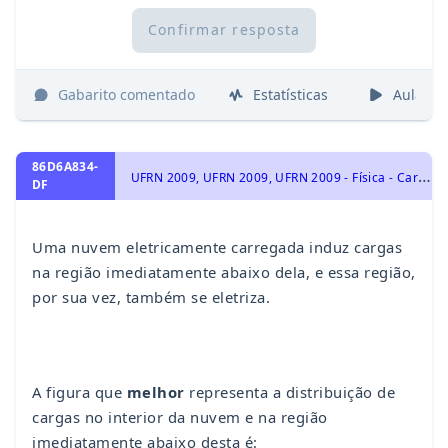
Confirmar resposta
Gabarito comentado
Estatísticas
Aulas
86D6A834-
U
FRN 2009, UFRN 2009, UFRN 2009 - Física - Cargas Elétricas e Eletrização, Eletrostática e Lei de Coulomb. Força Elétrica., Eletricidade
DF
Uma nuvem eletricamente carregada induz cargas
na região imediatamente abaixo dela, e essa região,
por sua vez, também se eletriza.
A figura que
melhor
representa a distribuição de
cargas no interior da nuvem e na região
imediatamente abaixo desta é: