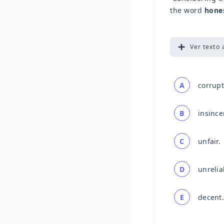
the word
hone
Ver
texto 
A
corrupt
B
insince
C
unfair.
D
unrelia
E
decent.