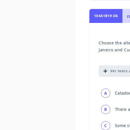
104A1B19-D6
F
Choose the alt
Janeiro and Cur
Ver
texto 
A
Catador
B
There a
C
Some st