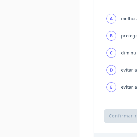
A
melhora
B
proteg
C
diminui
D
evitar 
E
evitar 
Confirmar 