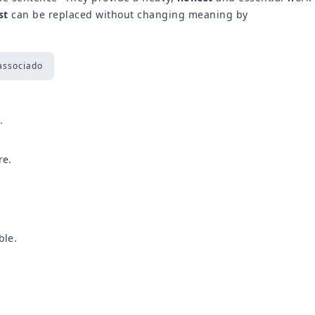
st
can be replaced without changing meaning by
associado
.
re.
ble.