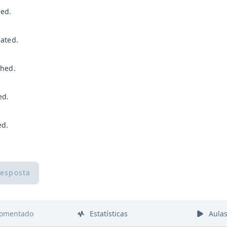
med.
ated.
shed.
ed.
ed.
resposta
comentado
Estatísticas
Aula