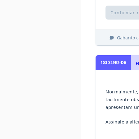
Confirmar 
Gabarito 
103D29E2-D6
F
Normalmente, 
facilmente obs
apresentam um
Assinale a alt