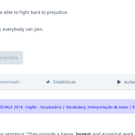
e able to fight back to prejudice.
, everybody can join.
resposta
comentado
Estatísticas
Aula
EEVALE 2018 - Inglês - Vocabulário | Vocabulary, Interpretação de texto |
e sentence “They provide a heavy,
honest
and essential work t