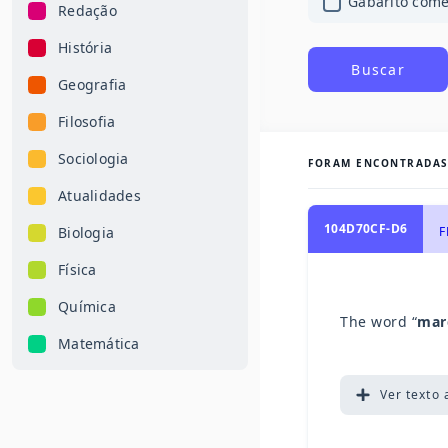
Gabarito com
Redação
História
Buscar
Geografia
Filosofia
Sociologia
FORAM ENCONTRADA
Atualidades
104D70CF-D6
Biologia
F
Física
Química
The word “
mar
Matemática
Ver
texto 