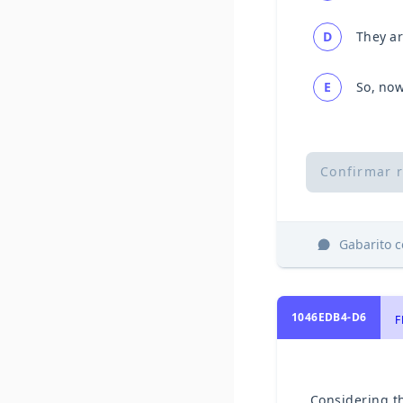
D
They ar
E
So, now
Confirmar 
Gabarito 
1046EDB4-D6
F
Considering th