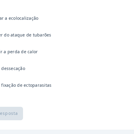
r a ecolocalização
er do ataque de tubarões
r a perda de calor
a dessecação
a fixação de ectoparasitas
resposta