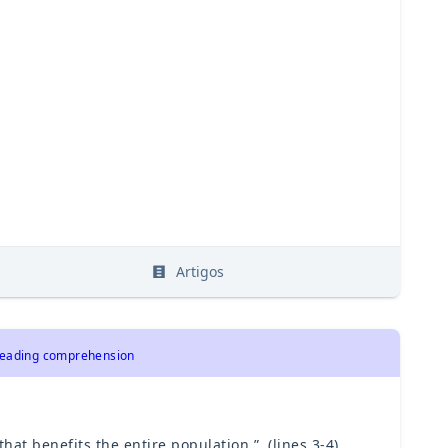
s
Artigos
 Reading comprehension
hat benefits the entire population.”, (lines 3-4),