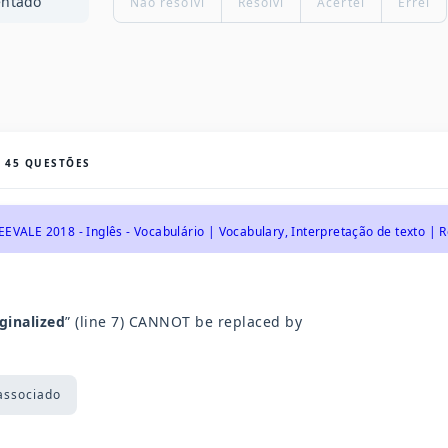
entado
Não resolvi
Resolvi
Acertei
Errei
S
45
QUESTÕES
EEVALE 2018 - Inglês - Vocabulário | Vocabulary, Interpretação de texto |
ginalized
” (line 7) CANNOT be replaced by
associado