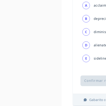
A
acclai
B
depreci
C
dimini
D
alienat
E
sidelin
Confirmar 
Gabarito 