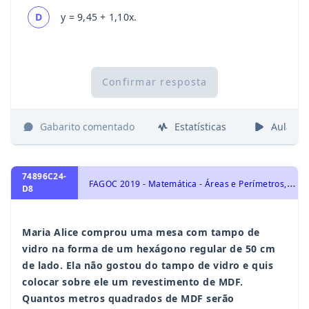
D
y = 9,45 + 1,10x.
Confirmar resposta
Gabarito comentado
Estatísticas
Aulas
74896C24-
F
AGOC 2019 - Matemática - Áreas e Perímetros, Geometria Plana
D8
Maria Alice comprou uma mesa com tampo de
vidro na forma de um hexágono regular de 50 cm
de lado. Ela não gostou do tampo de vidro e quis
colocar sobre ele um revestimento de MDF.
Quantos metros quadrados de MDF serão