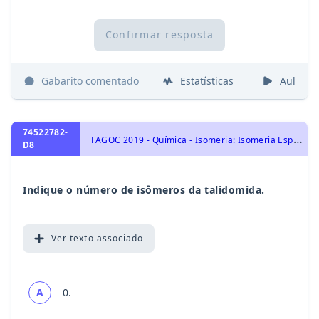
Confirmar resposta
Gabarito comentado
Estatísticas
Aulas
74522782-
F
AGOC 2019 - Química - Isomeria: Isomeria Espacial: Isomeria Geométrica (cis-trans) e Isomeria Óptica., Química Orgânica, Isomeria: Isomeria Plana: Cadeia, Posição, Compensação, Função e Tautomeria.
D8
Indique o número de isômeros da talidomida.
Ver
texto associado
A
0.