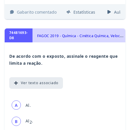
Gabarito comentado
Estatísticas
Aulas
74481693-
F
AGOC 2019 - Química - Cinética Química, Velocidade de Reação, Energia de Ativação, Concentração, Pressão, Temperatura e Catalisador
D8
De acordo com o exposto, assinale o reagente que
limita a reação.
Ver
texto associado
A
Al.
Al
.
B
2