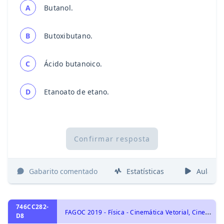
A
Butanol.
B
Butoxibutano.
C
Ácido butanoico.
D
Etanoato de etano.
Confirmar resposta
Gabarito comentado
Estatísticas
Aulas
746CC282-
F
AGOC 2019 - Física - Cinemática Vetorial, Cinemática
D8