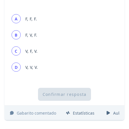
A
F, F, F.
B
F, V, F.
C
V, F, V.
D
V, V, V.
Confirmar resposta
Gabarito comentado
Estatísticas
Aulas