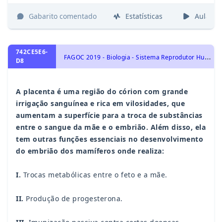
Gabarito comentado
Estatísticas
Aulas
742CE5E6-
F
AGOC 2019 - Biologia - Sistema Reprodutor Humano, Identidade dos seres vivos
D8
A placenta é uma região do córion com grande
irrigação sanguínea e rica em vilosidades, que
aumentam a superfície para a troca de substâncias
entre o sangue da mãe e o embrião. Além disso, ela
tem outras funções essenciais no desenvolvimento
do embrião dos mamíferos onde realiza:
I.
Trocas metabólicas entre o feto e a mãe.
II.
Produção de progesterona.