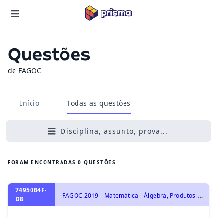
Questões
de FAGOC
Início
Todas as questões
Disciplina, assunto, prova...
FORAM ENCONTRADAS
0
QUESTÕES
74950B4F-
F
AGOC 2019 - Matemática - Álgebra, Produtos Notáveis e Fatoração
D8