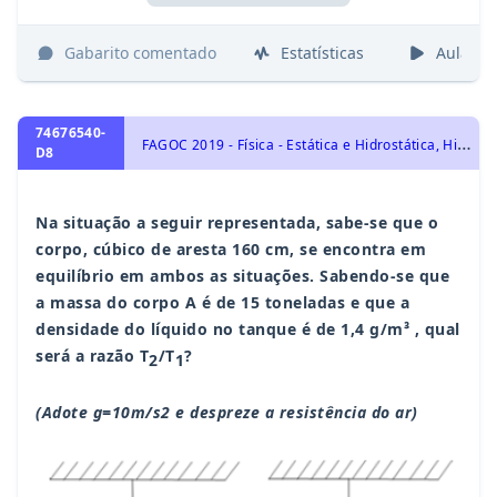
Gabarito comentado
Estatísticas
Aulas
74676540-
F
AGOC 2019 - Física - Estática e Hidrostática, Hidrostática
D8
Na situação a seguir representada, sabe-se que o
corpo, cúbico de aresta 160 cm, se encontra em
equilíbrio em ambos as situações. Sabendo-se que
a massa do corpo A é de 15 toneladas e que a
densidade do líquido no tanque é de 1,4 g/m³ , qual
será a razão T
/T
?
2
1
(Adote g=10m/s2 e despreze a resistência do ar)