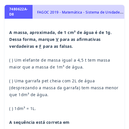
7480622A-
F
AGOC 2019 - Matemática - Sistema de Unidade de Medidas, Aritmética e Problemas
D8
A massa, aproximada, de 1 cm³ de água é de 1g.
Dessa forma, marque
V
para as afirmativas
verdadeiras e
F
para as falsas.
( ) Um elefante de massa igual a 4,5 t tem massa
maior que a massa de 1m³ de água.
( ) Uma garrafa pet cheia com 2L de água
(desprezando a massa da garrafa) tem massa menor
que 1dm³ de água.
( ) 1dm³ = 1L.
A sequência está correta em