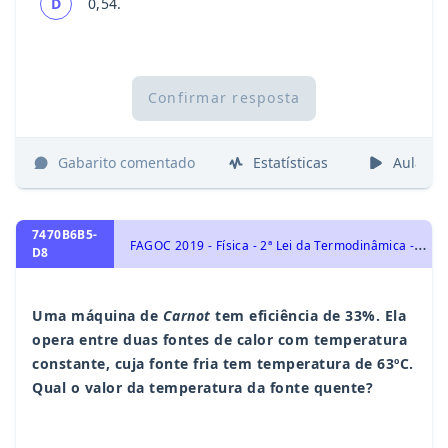
D
0,54.
Confirmar resposta
Gabarito comentado
Estatísticas
Aulas
7470B6B5-
F
AGOC 2019 - Física - 2ª Lei da Termodinâmica - Ciclo de Carnot e Máquinas Térmicas, Física Térmica - Termologia
D8
Uma máquina de
Carnot
tem eficiência de 33%. Ela
opera entre duas fontes de calor com temperatura
constante, cuja fonte fria tem temperatura de 63ºC.
Qual o valor da temperatura da fonte quente?