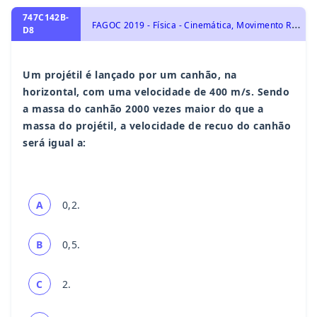
747C142B-
F
AGOC 2019 - Física - Cinemática, Movimento Retilíneo Uniforme
D8
Um projétil é lançado por um canhão, na
horizontal, com uma velocidade de 400 m/s. Sendo
a massa do canhão 2000 vezes maior do que a
massa do projétil, a velocidade de recuo do canhão
será igual a:
A
0,2.
B
0,5.
C
2.