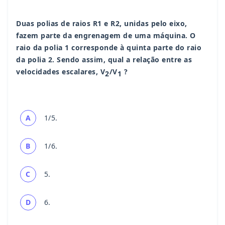
Duas polias de raios R1 e R2, unidas pelo eixo,
fazem parte da engrenagem de uma máquina. O
raio da polia 1 corresponde à quinta parte do raio
da polia 2. Sendo assim, qual a relação entre as
velocidades escalares, V
/V
?
2
1
A
1/5.
B
1/6.
C
5.
D
6.