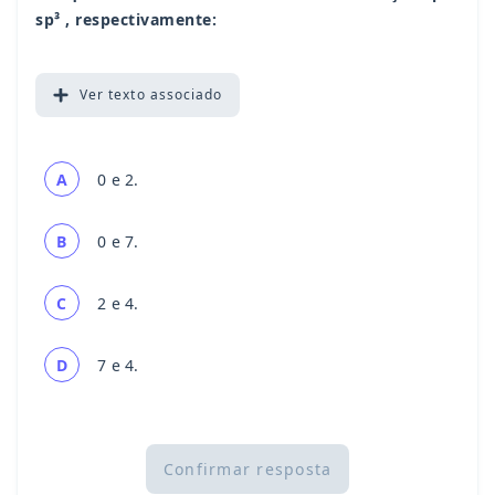
sp³ , respectivamente:
Ver
texto associado
A
0 e 2.
B
0 e 7.
C
2 e 4.
D
7 e 4.
Confirmar resposta