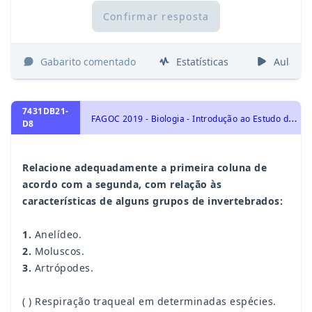
Confirmar resposta
Gabarito comentado
Estatísticas
Aulas
7431DB21-
F
AGOC 2019 - Biologia - Introdução ao Estudo dos Animais, Identidade dos seres vivos
D8
Relacione adequadamente a primeira coluna de
acordo com a segunda, com relação às
características de alguns grupos de invertebrados:
1.
Anelídeo.
2.
Moluscos.
3.
Artrópodes.
( ) Respiração traqueal em determinadas espécies.