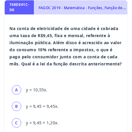
748DE41C-
F
AGOC 2019 - Matemática - Funções, Função de 1º Grau
D8
Na conta de eletricidade de uma cidade é cobrada
uma taxa de R$9,45, fixa e mensal, referente à
iluminação pública. Além disso é acrescido ao valor
do consumo 10% referente a impostos, o que é
pago pelo consumidor junto com a conta de cada
mês. Qual é a lei da função descrita anteriormente?
A
y = 10,55x.
B
y = 9,45 + 9,45x.
C
y = 9,45 + 1,20x.