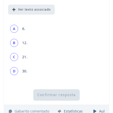
Ver
texto associado
A
6.
B
12.
C
21.
D
30.
Confirmar resposta
Gabarito comentado
Estatísticas
Aulas