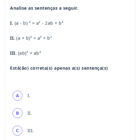
Analise as sentenças a seguir.
I.
(a - b) ² = a² - 2ab + b²
II.
(a + b)² = a² + b²
III.
(ab)² = ab²
Está(ão) correta(s) apenas a(s) sentença(s)
A
I.
B
II.
C
III.