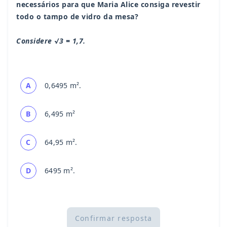
necessários para que Maria Alice consiga revestir
todo o tampo de vidro da mesa?
Considere √3 = 1,7.
A
0,6495 m².
B
6,495 m²
C
64,95 m².
D
6495 m².
Confirmar resposta