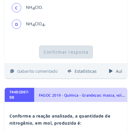
NH
ClO.
C
4
NH
ClO
.
D
4
4
Confirmar resposta
Gabarito comentado
Estatísticas
Aulas
744D2D07-
F
AGOC 2019 - Química - Grandezas: massa, volume, mol, massa molar, constante de Avogadro e Estequiometria., Transformações Químicas: elementos químicos, tabela periódica e reações químicas, Fórmulas, Balanceamento e Leis ponderais das reações químicas, Transformações Químicas, Representação das transformações químicas
D8
Conforme a reação analisada, a quantidade de
nitrogênio, em mol, produzida é: