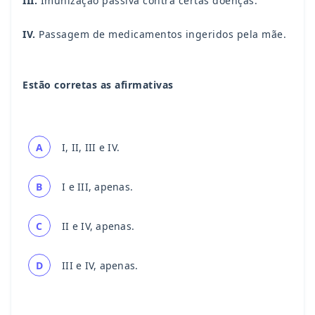
III.
Imunização passiva contra certas doenças.
IV.
Passagem de medicamentos ingeridos pela mãe.
Estão corretas as afirmativas
A
I, II, III e IV.
B
I e III, apenas.
C
II e IV, apenas.
D
III e IV, apenas.