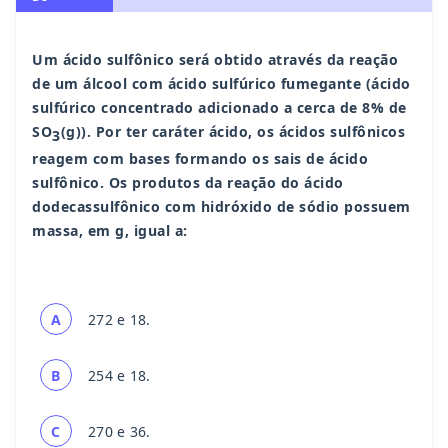
Um ácido sulfônico será obtido através da reação
de um álcool com ácido sulfúrico fumegante (ácido
sulfúrico concentrado adicionado a cerca de 8% de
SO
(g)). Por ter caráter ácido, os ácidos sulfônicos
3
reagem com bases formando os sais de ácido
sulfônico. Os produtos da reação do ácido
dodecassulfônico com hidróxido de sódio possuem
massa, em g, igual a:
A
272 e 18.
B
254 e 18.
C
270 e 36.