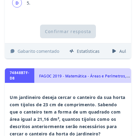
D
5.
Confirmar resposta
Gabarito comentado
Estatísticas
Aulas
74848B7F-
F
AGOC 2019 - Matemática - Áreas e Perímetros, Geometria Plana
D8
Um jardineiro deseja cercar o canteiro da sua horta
com tijolos de 23 cm de comprimento. Sabendo
que o canteiro tem a forma de um quadrado com
área igual a 21,16 dm², quantos tijolos como os
descritos anteriormente serão necessários para
cercar o canteiro da horta do jardineiro?