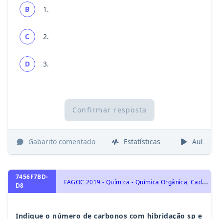
B
1.
C
2.
D
3.
Confirmar resposta
Gabarito comentado
Estatísticas
Aulas
7456F7BD-
F
AGOC 2019 - Química - Química Orgânica, Cadeias Carbônicas: Características e Classificações do Átomo do Carbono, Tipos de Ligação e Hibridação. Tipos de Cadeias Carbônicas e Fórmulas. Séries: Homóloga, Isóloga e Heteróloga.
D8
Indique o número de carbonos com hibridação sp e