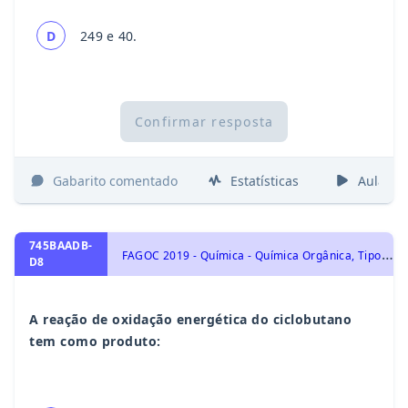
D
249 e 40.
Confirmar resposta
Gabarito comentado
Estatísticas
Aulas
745BAADB-
F
AGOC 2019 - Química - Química Orgânica, Tipos de Reações Orgânicas: Oxidação, Redução e Polimerização.
D8
A reação de oxidação energética do ciclobutano
tem como produto: