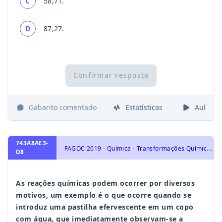
C
58,71.
D
87,27.
Confirmar resposta
Gabarito comentado
Estatísticas
Aulas
743A8AE3-
F
AGOC 2019 - Química - Transformações Químicas: elementos químicos, tabela periódica e reações químicas, Transformações Químicas
D8
As reações químicas podem ocorrer por diversos
motivos, um exemplo é o que ocorre quando se
introduz uma pastilha efervescente em um copo
com água, que imediatamente observam-se a