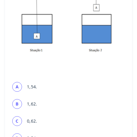
A
1,54.
B
1,62.
C
0,62.