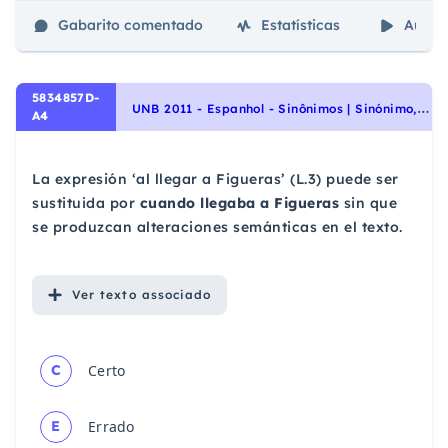
Gabarito comentado
Estatísticas
Aulas
5834857D-
U
NB 2011 - Espanhol - Sinônimos | Sinónimo, Vocabulário | Vocabulario
A4
La expresión ‘al llegar a Figueras’ (L.3) puede ser
sustituida por
cuando llegaba a Figueras
sin que
se produzcan alteraciones semánticas en el texto.
Ver
texto associado
C
Certo
E
Errado