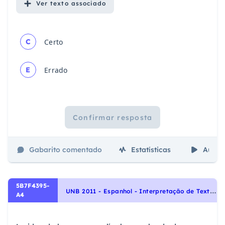
Ver
texto associado
C
Certo
E
Errado
Confirmar resposta
Gabarito comentado
Estatísticas
Aulas
5B7F4395-
U
NB 2011 - Espanhol - Interpretação de Texto | Comprensión de Lectura
A4