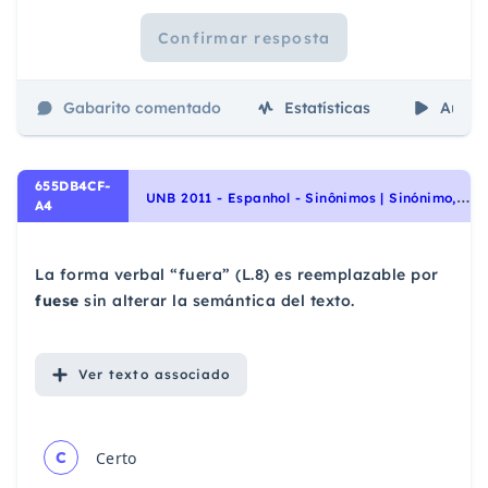
Confirmar resposta
Gabarito comentado
Estatísticas
Aulas
655DB4CF-
U
NB 2011 - Espanhol - Sinônimos | Sinónimo, Vocabulário | Vocabulario
A4
La forma verbal “fuera” (L.8) es reemplazable por
fuese
sin alterar la semántica del texto.
Ver
texto associado
C
Certo