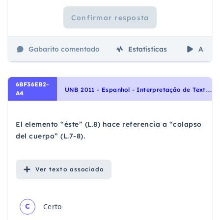
Confirmar resposta
Gabarito comentado
Estatísticas
Aulas
6BF36EB2-
U
NB 2011 - Espanhol - Interpretação de Texto | Comprensión de Lectura
A4
El elemento “éste” (L.8) hace referencia a “colapso
del cuerpo” (L.7-8).
Ver
texto associado
C
Certo