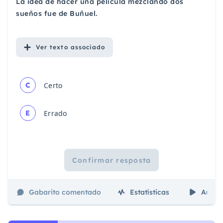
La idea de hacer una película mezclando dos
sueños fue de Buñuel.
Ver
texto associado
C
Certo
E
Errado
Confirmar resposta
Gabarito comentado
Estatísticas
Aulas