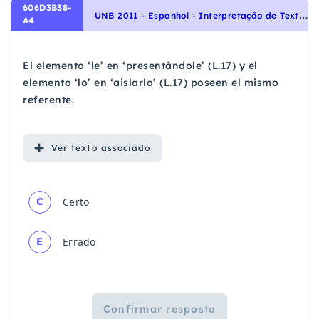
606D3B38-
U
NB 2011 - Espanhol - Interpretação de Texto | Comprensión de Lectura
A4
El elemento ‘le’ en ‘presentándole’ (L.17) y el
elemento ‘lo’ en ‘aislarlo’ (L.17) poseen el mismo
referente.
Ver
texto associado
C
Certo
E
Errado
Confirmar resposta