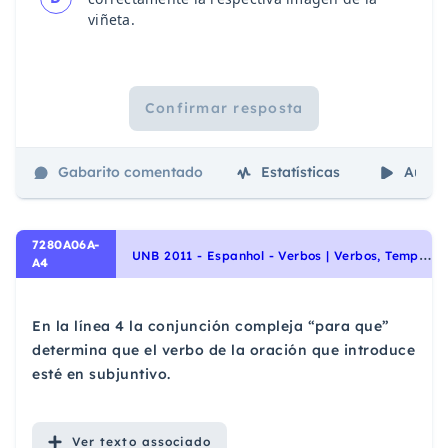
viñeta.
Confirmar resposta
Gabarito comentado
Estatísticas
Aulas
7280A06A-
U
NB 2011 - Espanhol - Verbos | Verbos, Tempos Verbais do Subjuntivo | Tiempos Verbales en Subjuntivo (Presente, Pretérito Imperfecto o Perfecto, Pretérito Pluscuamperfecto)
A4
En la línea 4 la conjunción compleja “para que”
determina que el verbo de la oración que introduce
esté en subjuntivo.
Ver
texto associado