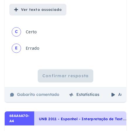
Ver
texto associado
C
Certo
E
Errado
Confirmar resposta
Gabarito comentado
Estatísticas
Aulas
68AA6A70-
U
NB 2011 - Espanhol - Interpretação de Texto | Comprensión de Lectura
A4