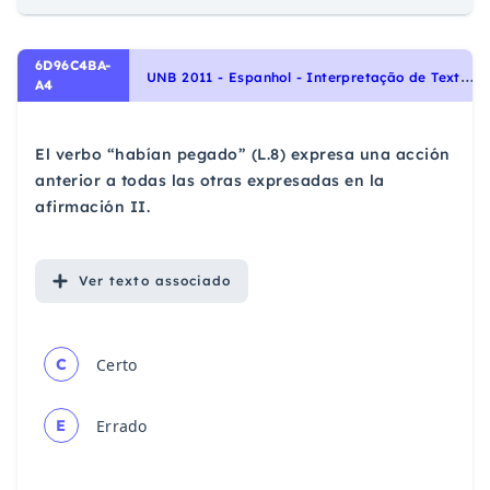
6D96C4BA-
U
NB 2011 - Espanhol - Interpretação de Texto | Comprensión de Lectura
A4
El verbo “habían pegado” (L.8) expresa una acción
anterior a todas las otras expresadas en la
afirmación II.
Ver
texto associado
C
Certo
E
Errado