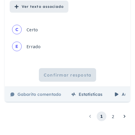
Ver
texto associado
C
Certo
E
Errado
Confirmar resposta
Gabarito comentado
Estatísticas
Aulas
1
2