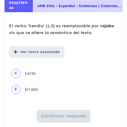
59DA7959-
U
NB 2011 - Espanhol - Sinônimos | Sinónimo, Vocabulário | Vocabulario
A4
El verbo ‘hendía’ (L.5) es reemplazable por
rajaba
sin que se altere la semántica del texto.
Ver
texto associado
C
Certo
E
Errado
Confirmar resposta