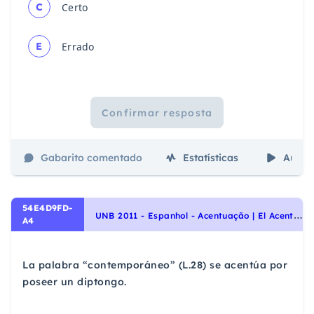
C
Certo
E
Errado
Confirmar resposta
Gabarito comentado
Estatísticas
Aulas
54E4D9FD-
U
NB 2011 - Espanhol - Acentuação | El Acento y la Tilde
A4
La palabra “contemporáneo” (L.28) se acentúa por
poseer un diptongo.