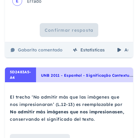
E
Errado
Confirmar resposta
Gabarito comentado
Estatísticas
Aulas
5D2483A5-
U
NB 2011 - Espanhol - Significação Contextual de Palavras e Expressões | Significacción Contextual de Palabras y Expresiones, Sinônimos | Sinónimo, Vocabulário | Vocabulario
A4
El trecho ‘No admitir más que las imágenes que
nos impresionaran’ (L.12-13) es reemplazable por
No admitir más imágenes que nos impresionasen,
conservando el significado del texto.