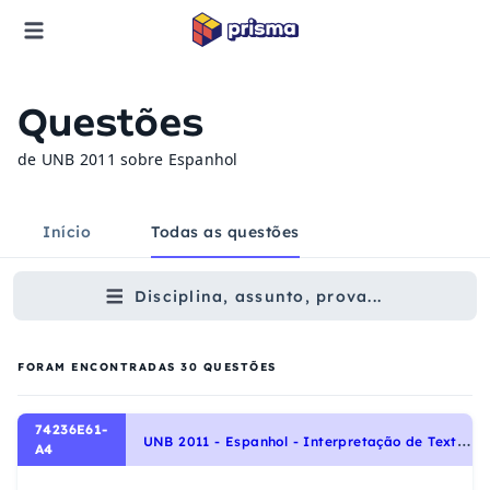
Questões
de UNB 2011 sobre Espanhol
Início
Todas as questões
Disciplina, assunto, prova...
FORAM ENCONTRADAS
30
QUESTÕES
74236E61-
U
NB 2011 - Espanhol - Interpretação de Texto | Comprensión de Lectura
A4