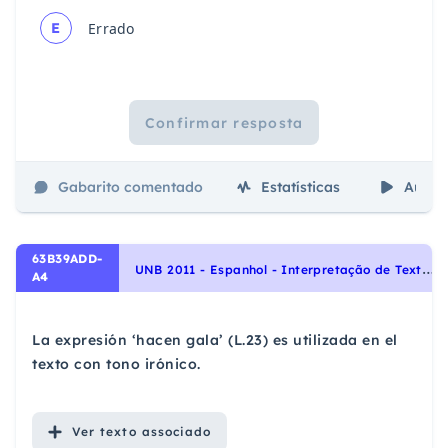
E
Errado
Confirmar resposta
Gabarito comentado
Estatísticas
Aulas
63B39ADD-
U
NB 2011 - Espanhol - Interpretação de Texto | Comprensión de Lectura
A4
La expresión ‘hacen gala’ (L.23) es utilizada en el
texto con tono irónico.
Ver
texto associado