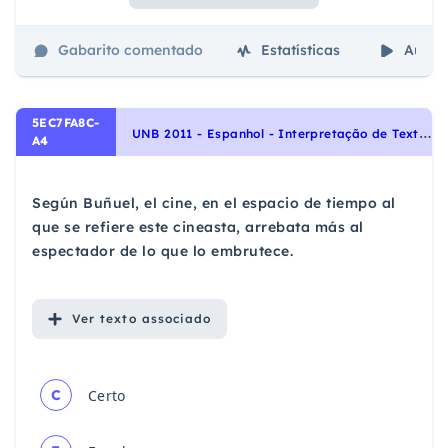
Gabarito comentado
Estatísticas
Aulas
5EC7FA8C-
U
NB 2011 - Espanhol - Interpretação de Texto | Comprensión de Lectura
A4
Según Buñuel, el cine, en el espacio de tiempo al
que se refiere este cineasta, arrebata más al
espectador de lo que lo embrutece.
Ver
texto associado
C
Certo