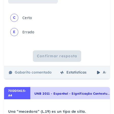
C
Certo
E
Errado
Confirmar resposta
Gabarito comentado
Estatísticas
Aulas
70DD5415-
U
NB 2011 - Espanhol - Significação Contextual de Palavras e Expressões | Significacción Contextual de Palabras y Expresiones, Vocabulário | Vocabulario
A4
Una “mecedora” (L.19) es un tipo de silla.