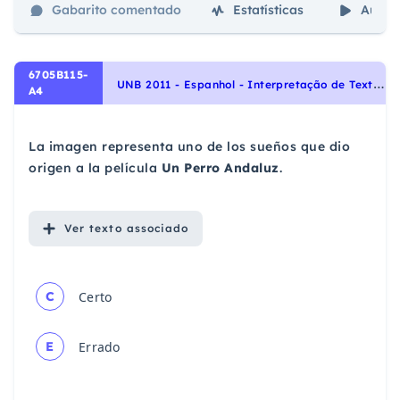
Gabarito comentado
Estatísticas
Aulas
6705B115-
U
NB 2011 - Espanhol - Interpretação de Texto | Comprensión de Lectura
A4
La imagen representa uno de los sueños que dio
origen a la película
Un Perro Andaluz
.
Ver
texto associado
C
Certo
E
Errado