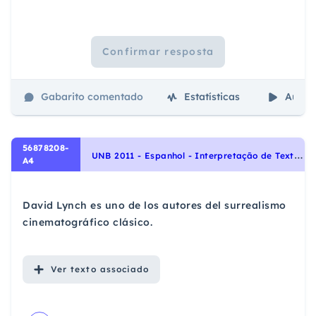
Confirmar resposta
Gabarito comentado
Estatísticas
Aulas
56878208-
U
NB 2011 - Espanhol - Interpretação de Texto | Comprensión de Lectura
A4
David Lynch es uno de los autores del surrealismo
cinematográfico clásico.
Ver
texto associado