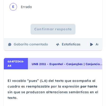
E
Errado
Confirmar resposta
Gabarito comentado
Estatísticas
Aulas
6A4FD34A-
U
NB 2011 - Espanhol - Conjunções | Conjunciones, Sinônimos | Sinónimo, Vocabulário | Vocabulario
A4
El vocablo “pues” (L.6) del texto que acompaña al
cuadro es reemplazable por la expresión
por tanto
sin que se produzcan alteraciones semánticas en el
texto.