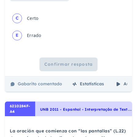
C
Certo
E
Errado
Confirmar resposta
Gabarito comentado
Estatísticas
Aulas
6210284F-
U
NB 2011 - Espanhol - Interpretação de Texto | Comprensión de Lectura
A4
La oración que comienza con “las pantallas” (L.22)