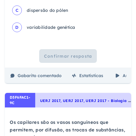
C
dispersão do pólen
D
variabilidade genética
Confirmar resposta
Gabarito comentado
Estatísticas
Aulas
D3F6FAC1-
U
ERJ 2017, UERJ 2017, UERJ 2017 - Biologia - Sistema Circulatório Humano, Identidade dos seres vivos
9C
Os capilares são os vasos sanguíneos que
permitem, por difusão, as trocas de substâncias,