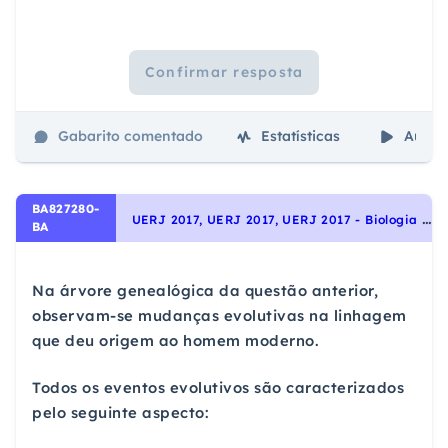
Confirmar resposta
Gabarito comentado
Estatísticas
Aulas
BA827280-
U
ERJ 2017, UERJ 2017, UERJ 2017 - Biologia - Evolução biológica, Origem e evolução da vida
BA
Na árvore genealógica da questão anterior,
observam-se mudanças evolutivas na linhagem
que deu origem ao homem moderno.
Todos os eventos evolutivos são caracterizados
pelo seguinte aspecto: