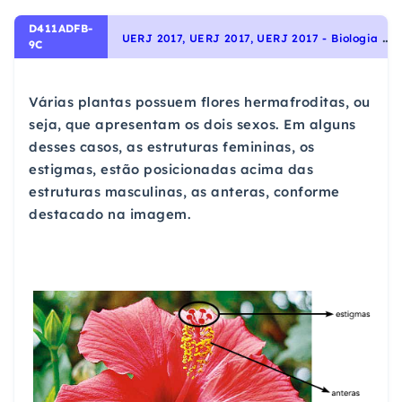
D411ADFB-
U
ERJ 2017, UERJ 2017, UERJ 2017 - Biologia - Gimnospermas e Angiospermas, Identidade dos seres vivos
9C
Várias plantas possuem flores hermafroditas, ou
seja, que apresentam os dois sexos. Em alguns
desses casos, as estruturas femininas, os
estigmas, estão posicionadas acima das
estruturas masculinas, as anteras, conforme
destacado na imagem.