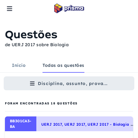
Questões
de UERJ 2017 sobre Biologia
Início
Todas as questões
Disciplina, assunto, prova...
FORAM ENCONTRADAS
18
QUESTÕES
BB301CA3-
U
ERJ 2017, UERJ 2017, UERJ 2017 - Biologia - Estudo dos tecidos, Moléculas, células e tecidos
BA