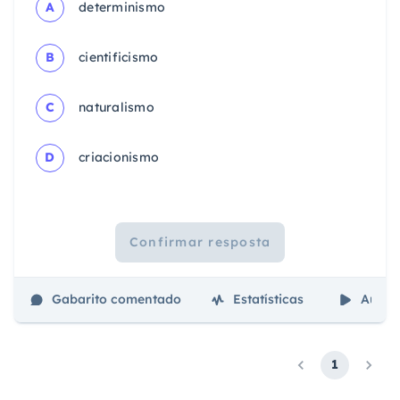
A
determinismo
B
cientificismo
C
naturalismo
D
criacionismo
Confirmar resposta
Gabarito comentado
Estatísticas
Aulas
1