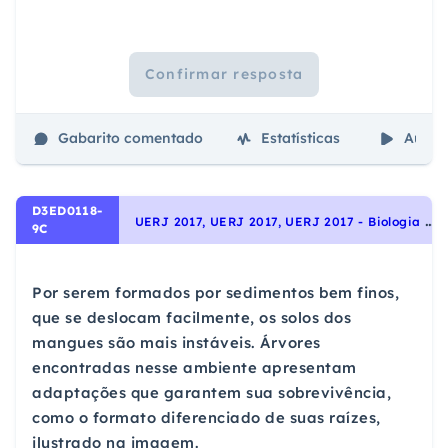
Confirmar resposta
Gabarito comentado
Estatísticas
Aulas
D3ED0118-
U
ERJ 2017, UERJ 2017, UERJ 2017 - Biologia - Introdução aos estudos das Plantas, Identidade dos seres vivos
9C
Por serem formados por sedimentos bem finos,
que se deslocam facilmente, os solos dos
mangues são mais instáveis. Árvores
encontradas nesse ambiente apresentam
adaptações que garantem sua sobrevivência,
como o formato diferenciado de suas raízes,
ilustrado na imagem.