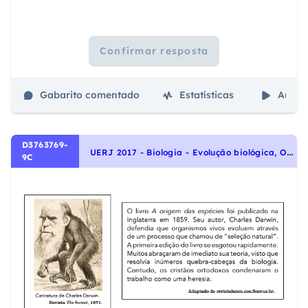
Confirmar resposta
Gabarito comentado
Estatísticas
Aulas
D3763769-
U
ERJ 2017 - Biologia - Evolução biológica, Origem e evolução da vida
9C