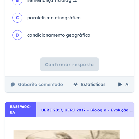
B
semelhança fisiológica
C
paralelismo etnográfico
D
condicionamento geográfico
Confirmar resposta
Gabarito comentado
Estatísticas
Aulas
BA86960C-
U
ERJ 2017, UERJ 2017 - Biologia - Evolução biológica, Origem e evolução da vida
BA